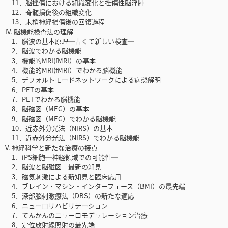
11．脳挫傷における組織変化と挫傷性脳浮腫
12．脊髄損傷後の組織変化
13．末梢神経損傷後の回復過程
IV. 脳機能検査法の理解
1．脳波の基本原理─古くて新しい検査─
2．脳波でわかる脳機能
3．機能的MRI(fMRI）の基本
4．機能的MRI(fMRI）でわかる脳機能
5．デフォルトモードネットワークによる病態解明
6．PETの基本
7．PETでわかる脳機能
8．脳磁図（MEG）の基本
9．脳磁図（MEG）でわかる脳機能
10．近赤外分光法（NIRS）の基本
11．近赤外分光法（NIRS）でわかる脳機能
V. 神経科学と新たな治療の接点
1．iPS細胞─神経領域での可能性─
2．脳波と脳磁図─最新の知見─
3．磁気刺激による新知見と臨床応用
4．ブレイン・マシン・インターフェース（BMI）の最先端
5．深部脳刺激療法（DBS）の新たな適応
6．ニューロリハビリテーション
7．てんかんのニューロモデュレーション治療
8．定位放射線照射の最先端