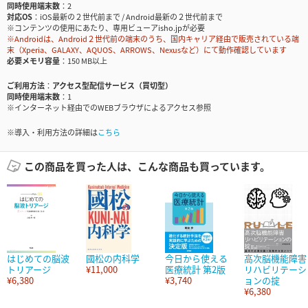
同時使用端末数
2
対応OS
iOS最新の２世代前まで / Android最新の２世代前まで
※コンテンツの使用にあたり、専用ビューアisho.jpが必要
※Androidは、Android２世代前の端末のうち、国内キャリア経由で販売されている端
末（Xperia、GALAXY、AQUOS、ARROWS、Nexusなど）にて動作確認しています
必要メモリ容量
150 MB以上
ご利用方法
アクセス型配信サービス（買切型）
同時使用端末数
1
※インターネット経由でのWEBブラウザによるアクセス参照
※導入・利用方法の詳細は
こちら
この商品を買った人は、こんな商品も買っています。
はじめての脳波
國松の内科学
今日から使える
高次脳機能障害
トリアージ
¥11,000
医療統計 第2版
リハビリテーシ
¥6,380
¥3,740
ョンの掟
¥6,380