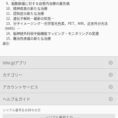
9．脳動脈瘤に対する血管内治療の最先端
10．精神疾患の新たな治療
11．認知症の新たな治療
12．遺伝子解析─最新の知見─
13．分子イメージング─光学蛍光色素，PET，MRI，近赤外分光法
（NIRS）─
14．脳神経外科術中脳機能マッピング・モニタリングの変遷
15．難治性疼痛の新たな治療
索引
isho.jpアプリ
カテゴリー
アカウントサービス
ヘルプ＆ガイド
シリアル番号をお持ちの方
シリアル番号入力