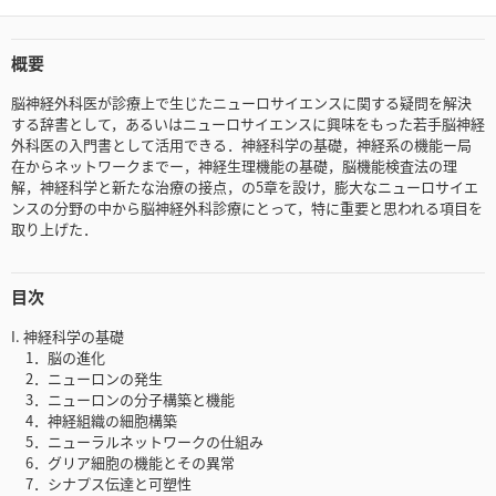
概要
脳神経外科医が診療上で生じたニューロサイエンスに関する疑問を解決
する辞書として，あるいはニューロサイエンスに興味をもった若手脳神経
外科医の入門書として活用できる．神経科学の基礎，神経系の機能ー局
在からネットワークまでー，神経生理機能の基礎，脳機能検査法の理
解，神経科学と新たな治療の接点，の5章を設け，膨大なニューロサイエ
ンスの分野の中から脳神経外科診療にとって，特に重要と思われる項目を
取り上げた．
目次
I. 神経科学の基礎
1．脳の進化
2．ニューロンの発生
3．ニューロンの分子構築と機能
4．神経組織の細胞構築
5．ニューラルネットワークの仕組み
6．グリア細胞の機能とその異常
7．シナプス伝達と可塑性