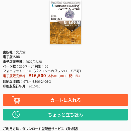
出版社
文光堂
電子版ISBN
電子版発売日
2022/02/28
ページ数
236ページ
判型
B5
フォーマット
PDF（パソコンへのダウンロード不可）
¥16,500
電子版販売価格：
(本体¥15,000＋税10％)
印刷版ISBN
978-4-8306-2406-3
印刷版発行年月
2015/10
カートに入れる
ちょっと立ち読み
ご利用方法
ダウンロード型配信サービス（買切型）