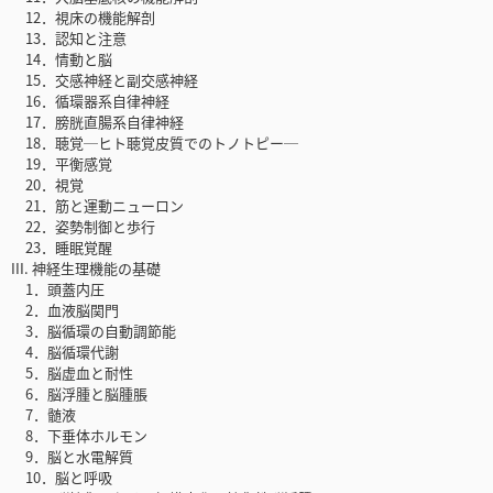
12．視床の機能解剖
13．認知と注意
14．情動と脳
15．交感神経と副交感神経
16．循環器系自律神経
17．膀胱直腸系自律神経
18．聴覚─ヒト聴覚皮質でのトノトピー─
19．平衡感覚
20．視覚
21．筋と運動ニューロン
22．姿勢制御と歩行
23．睡眠覚醒
III. 神経生理機能の基礎
1．頭蓋内圧
2．血液脳関門
3．脳循環の自動調節能
4．脳循環代謝
5．脳虚血と耐性
6．脳浮腫と脳腫脹
7．髄液
8．下垂体ホルモン
9．脳と水電解質
10．脳と呼吸