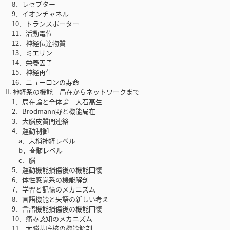
8．レセプター
9．イオンチャネル
10．トランスポーター
11．活動電位
12．神経伝達物質
13．ミエリン
14．栄養因子
15．神経再生
16．ニューロンの寿命
II. 神経系の機能─局在からネットワークまで─
1．局在論と全体論 大石高生
2．Brodmann野と機能局在
3．大脳皮質間連絡
4．運動制御
a．末梢神経レベル
b．脊髄レベル
c．脳
5．運動機能損傷後の機能回復
6．体性感覚系の機能解剖
7．学習と記憶のメカニズム
8．言語機能と失語の新しい考え
9．言語機能損傷後の機能回復
10．痛み認知のメカニズム
11．大脳基底核の機能解剖