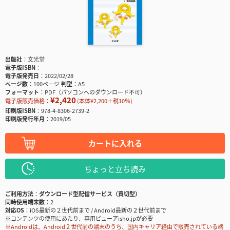
出版社
文光堂
電子版ISBN
電子版発売日
2022/02/28
ページ数
100ページ
判型
A5
フォーマット
PDF（パソコンへのダウンロード不可）
¥2,420
電子版販売価格：
(本体¥2,200＋税10％)
印刷版ISBN
978-4-8306-2739-2
印刷版発行年月
2019/05
カートに入れる
ちょっと立ち読み
ご利用方法
ダウンロード型配信サービス（買切型）
同時使用端末数
2
対応OS
iOS最新の２世代前まで / Android最新の２世代前まで
※コンテンツの使用にあたり、専用ビューアisho.jpが必要
※Androidは、Android２世代前の端末のうち、国内キャリア経由で販売されている端