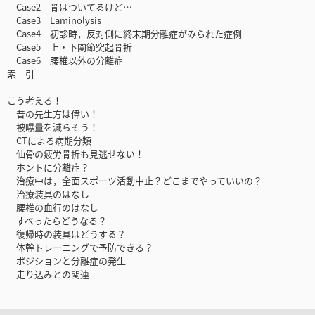
Case2 骨はついてるけど…
Case3 Laminolysis
Case4 初診時，反対側に終末期分離症がみられた症例
Case5 上・下関節突起骨折
Case6 腰椎以外の分離症
索 引
こう考える！
昔の先生方は偉い！
被曝量を減らそう！
CTによる病期分類
仙骨の疲労骨折も見逃せない！
ホントに分離症？
治療中は，全面スポーツ活動中止？どこまでやっていいの？
治療装具のはなし
腰椎の血行のはなし
すべったらどうなる？
復帰時の装具はどうする？
体幹トレーニングで予防できる？
ポジションと分離症の発生
走り込みとの関連