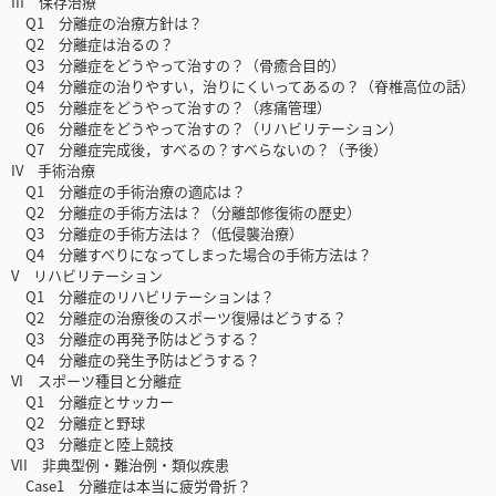
III 保存治療
Q1 分離症の治療方針は？
Q2 分離症は治るの？
Q3 分離症をどうやって治すの？（骨癒合目的）
Q4 分離症の治りやすい，治りにくいってあるの？（脊椎高位の話）
Q5 分離症をどうやって治すの？（疼痛管理）
Q6 分離症をどうやって治すの？（リハビリテーション）
Q7 分離症完成後，すべるの？すべらないの？（予後）
IV 手術治療
Q1 分離症の手術治療の適応は？
Q2 分離症の手術方法は？（分離部修復術の歴史）
Q3 分離症の手術方法は？（低侵襲治療）
Q4 分離すべりになってしまった場合の手術方法は？
V リハビリテーション
Q1 分離症のリハビリテーションは？
Q2 分離症の治療後のスポーツ復帰はどうする？
Q3 分離症の再発予防はどうする？
Q4 分離症の発生予防はどうする？
VI スポーツ種目と分離症
Q1 分離症とサッカー
Q2 分離症と野球
Q3 分離症と陸上競技
VII 非典型例・難治例・類似疾患
Case1 分離症は本当に疲労骨折？