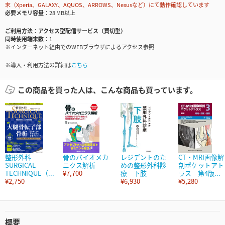
末（Xperia、GALAXY、AQUOS、ARROWS、Nexusなど）にて動作確認しています
必要メモリ容量
28 MB以上
ご利用方法
アクセス型配信サービス（買切型）
同時使用端末数
1
※インターネット経由でのWEBブラウザによるアクセス参照
※導入・利用方法の詳細は
こちら
この商品を買った人は、こんな商品も買っています。
整形外科
骨のバイオメカ
レジデントのた
CT・MRI画像解
SURGICAL
ニクス解析
めの整形外科診
剖ポケットアト
TECHNIQUE（...
¥7,700
療 下肢
ラス 第4版...
¥2,750
¥6,930
¥5,280
概要