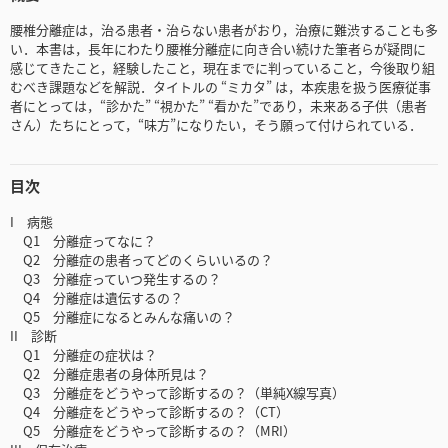
腰椎分離症は，治る患者・治らない患者がおり，治療に難渋することも多
い．本書は，長年にわたり腰椎分離症に向き合い続けた筆者らが疑問に
感じてきたこと，経験したこと，現在までに判っていること，今後取り組
むべき課題などを解説．タイトルの “ミカタ” は，本疾患を扱う医療従事
者にとっては，“診かた” “視かた” “看かた”であり，未来ある子供（患者
さん）たちにとって，“味方”になりたい，そう願って付けられている．
目次
I 病態
Q1 分離症ってなに？
Q2 分離症の患者ってどのくらいいるの？
Q3 分離症っていつ発生するの？
Q4 分離症は遺伝するの？
Q5 分離症になるとみんな痛いの？
II 診断
Q1 分離症の症状は？
Q2 分離症患者の身体所見は？
Q3 分離症をどうやって診断するの？（単純X線写真）
Q4 分離症をどうやって診断するの？（CT）
Q5 分離症をどうやって診断するの？（MRI）