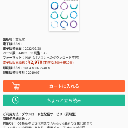
出版社
文光堂
電子版ISBN
電子版発売日
2022/02/28
ページ数
448ページ
判型
A5
フォーマット
PDF（パソコンへのダウンロード不可）
¥2,970
電子版販売価格：
(本体¥2,700＋税10％)
印刷版ISBN
978-4-8306-2740-8
印刷版発行年月
2019/07
カートに入れる
ちょっと立ち読み
ご利用方法
ダウンロード型配信サービス（買切型）
同時使用端末数
2
対応OS
iOS最新の２世代前まで / Android最新の２世代前まで
※コンテンツの使用にあたり、専用ビューアisho.jpが必要