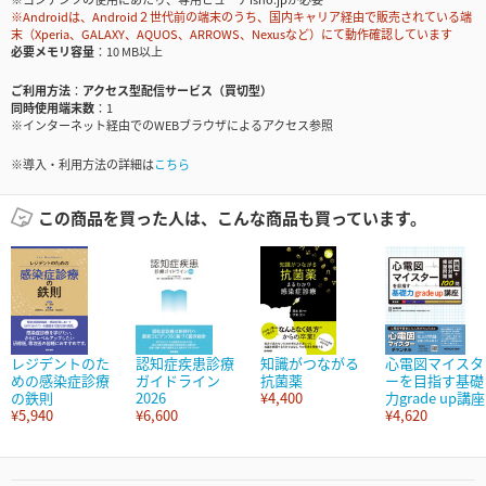
※Androidは、Android２世代前の端末のうち、国内キャリア経由で販売されている端
末（Xperia、GALAXY、AQUOS、ARROWS、Nexusなど）にて動作確認しています
必要メモリ容量
10 MB以上
ご利用方法
アクセス型配信サービス（買切型）
同時使用端末数
1
※インターネット経由でのWEBブラウザによるアクセス参照
※導入・利用方法の詳細は
こちら
この商品を買った人は、こんな商品も買っています。
レジデントのた
認知症疾患診療
知識がつながる
心電図マイスタ
めの感染症診療
ガイドライン
抗菌薬
ーを目指す基礎
の鉄則
2026
¥4,400
力grade up講座
¥5,940
¥6,600
¥4,620