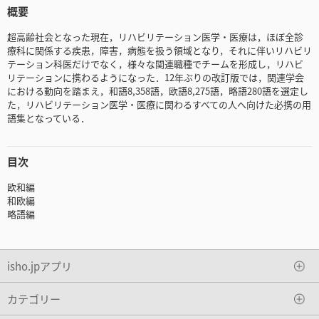
概要
超高齢社会となった現在，リハビリテーション医学・医療は，ほぼ全診
療科に関係する疾患，障害，病態を扱う領域となり，それに伴いリハビリ
テーション科医だけでなく，様々な関連職種でチームを形成し，リハビ
リテーションに携わるようになった．12年ぶりの改訂版では，関連学会
における動向を踏まえ，和語8,358語，欧語8,275語，略語280語を選定し
た，リハビリテーション医学・医療に関わるすべての人へ向けた必携の用
語集となっている．
目次
欧和編
和欧編
略語編
isho.jpアプリ
カテゴリー