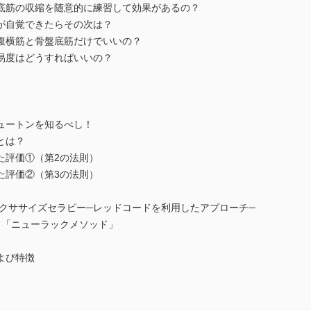
筋の収縮を随意的に練習して効果があるの？
が自覚できたらその次は？
腹横筋と骨盤底筋だけでいいの？
易度はどうすればいいの？
ュートンを知るべし！
とは？
評価①（第2の法則）
評価②（第3の法則）
ササイズセラピー─レッドコードを利用したアプローチ─
ト「ニューラックメソッド」
よび特徴