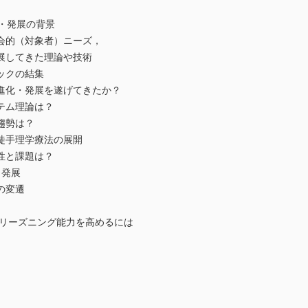
化・発展の背景
会的（対象者）ニーズ，
してきた理論や技術
ックの結集
進化・発展を遂げてきたか？
テム理論は？
趨勢は？
徒手理学療法の展開
性と課題は？
と発展
の変遷
ーズニング能力を高めるには