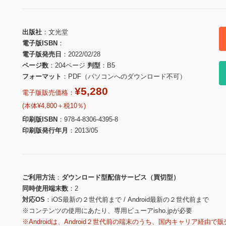
出版社
文光堂
電子版ISBN
電子版発売日
2022/02/28
ページ数
204ページ
判型
B5
フォーマット
PDF（パソコンへのダウンロード不可）
¥5,280
電子版販売価格：
(本体¥4,800＋税10％)
印刷版ISBN
978-4-8306-4395-8
印刷版発行年月
2013/05
ご利用方法
ダウンロード型配信サービス（買切型）
同時使用端末数
2
対応OS
iOS最新の２世代前まで / Android最新の２世代前まで
※コンテンツの使用にあたり、専用ビューアisho.jpが必要
※Androidは、Android２世代前の端末のうち、国内キャリア経由で販