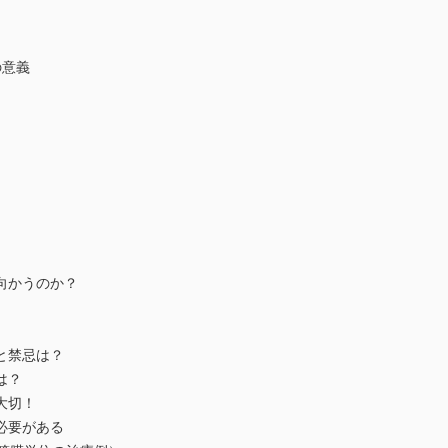
の意義
向かうのか？
と禁忌は？
は？
大切！
必要がある