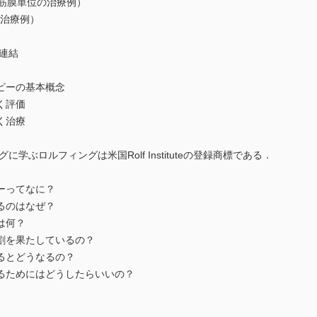
筋膜単位の治療例）
治療例）
連結
ピーの基本概念
く評価
く治療
ロルフィングは米国Rolf Instituteの登録商標である．
ーってなに？
るのはなぜ？
は何？
割を果たしているの？
るとどうなるの？
るためにはどうしたらいいの？