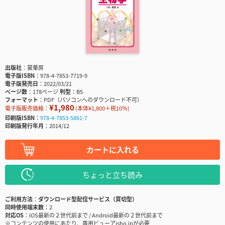
出版社
裳華房
電子版ISBN
978-4-7853-7719-9
電子版発売日
2022/03/21
ページ数
178ページ
判型
B5
フォーマット
PDF（パソコンへのダウンロード不可）
¥1,980
電子版販売価格：
(本体¥1,800＋税10％)
印刷版ISBN
978-4-7853-5861-7
印刷版発行年月
2014/12
カートに入れる
ちょっと立ち読み
ご利用方法
ダウンロード型配信サービス（買切型）
同時使用端末数
2
対応OS
iOS最新の２世代前まで / Android最新の２世代前まで
※コンテンツの使用にあたり、専用ビューアisho.jpが必要