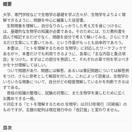
概要
大学、専門学校などで生物学の基礎を学ぶ方々が、生物学をよりよく理
解できるように、問題を中心に編集した自習書。
生物現象を理解し、自分なりのしっかりした考え方を身につけるに
は、基礎的な生物学の知識が必要である。そのためには、ただ教科書を
読んで暗記するだけでなく、問題を自分で考えて解いてみる、さらにでき
るだけ文章にして書いてみる、という作業がもっとも効率的であろう。
本書は、『ヒトを理解するための 生物学』に対応したワークブックで
あるが※、本書だけでも利用できるように、各章に「主な内容と重点項
目」をつけた。まずはこの部分を熟読して、それぞれの章で何を学ぶべき
かを十分理解してほしい。
ついで問題があり、問題には解答、あるいは筆記問題については解答例
をつけ、さらに参考として解説を付した。これによって読者は、生物学の
いろいろな現象について、自分がどの程度理解しているかを判断できるは
ずである。
普段の知識の整理に、試験の対策に、また生物学を楽しむために広く
お薦めできる一冊。
※対応する『ヒトを理解するための 生物学』は2013年発行（印刷板）の
ものですが、主題の配列は現在発行中の「改訂版」と変わりません。
目次