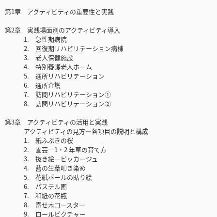
第1章 アクティビティの重要性と実践
第2章 実践場面別のアクティビティ導入
1. 急性期病院
2. 回復期リハビリテーション病棟
3. 老人保健施設
4. 特別養護老人ホーム
5. 通所リハビリテーション
6. 通所介護
7. 訪問リハビリテーション①
8. 訪問リハビリテーション②
第3章 アクティビティの活用と実践
アクティビティの見方―各項目の説明と構成
1. 紙ふぶきの桜
2. 園芸―1・2 年草の育て方
3. 抜き絵―ピッカージュ
4. 藍の生葉叩き染め
5. 花紙ボールの貼り絵
6. パステル画
7. 和紙の花瓶
8. 寄せ木コースター
9. ロールピクチャー