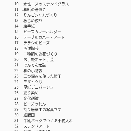
10 .水性ニスのステンドグラス
11 .和紙の箸置き
12. りんごジャムづくり
13. 板じめ絞り
14. 絵手紙
15. ビーズのキーホルダー
16. テーブルカバー・アート
17. チラシのビーズ
18. 西洋陶芸
19. 二種類の造花づくり
20. お手軽ネット手芸
21. でんでん太鼓
22. 和の小物袋
23. 三つ編みを使った帽子
24. モザイク瓶
25. 厚紙デコパージュ
26. 絞り染め
27. 文化刺繍
28. ビーズのれん
29. 割り箸細工の写真立て
30. 紙版画
31. 牛乳パックでつくる小物入れ
32. ステンドアート