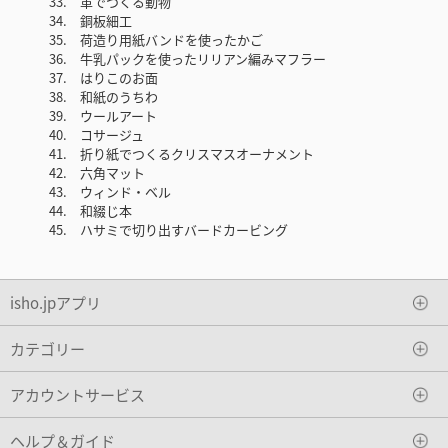
33. 革でつくる動物
34. 銅板細工
35. 荷造り用紙バンドを使ったかご
36. 牛乳パックを使ったリリアン編みマフラー
37. はりこのお面
38. 和紙のうちわ
39. ウールアート
40. コサージュ
41. 折り紙でつくるクリスマスオーナメント
42. 六角マット
43. ウィンド・ベル
44. 和綴じ本
45. ハサミで切り出すバードカービング
isho.jpアプリ
カテゴリー
アカウントサービス
ヘルプ＆ガイド