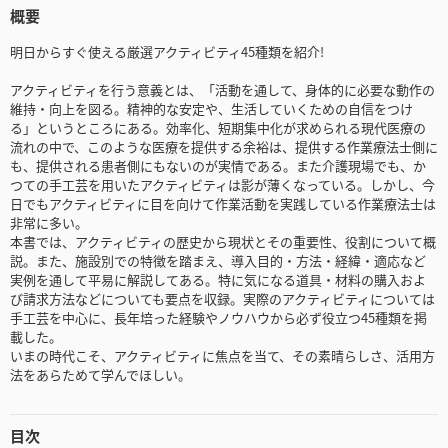
概要
明日からすぐ使える厳選アクティビティ45種類を紹介!
アクティビティを行う意義とは、「活動を通して、身体的に必要な動作の
維持・向上を図る。精神的な安定や、生活していくための自信をつけ
る」というところにある。効率化、短期集中化が求められる現代医療の
流れの中で、このような医療を提供する余裕は、提供する作業療法士側に
も、提供される患者側にもないのが実情である。また介護現場でも、か
つての手工芸を用いたアクティビティは影が薄くなっている。しかし、今
日でもアクティビティに目を向けて作業活動を実践している作業療法士は
非常に多い。
本書では、アクティビティの歴史から現状とその重要性、役割について概
説。また、施設別での特徴を踏まえ、導入目的・方法・経緯・適応など
実例を通して平易に解説してある。特に気になる道具・材料の購入およ
び請求方法などについても要点を収録。実際のアクティビティについては
手工芸を中心に、長年培った経験やノウハウから必ず役立つ45種類を掲
載した。
いまの時代こそ、アクティビティに焦点を当て、その素晴らしさ、活用方
法をあらためて学んでほしい。
目次