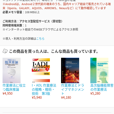
※Androidは、Android２世代前の端末のうち、国内キャリア経由で販売されている端
末（Xperia、GALAXY、AQUOS、ARROWS、Nexusなど）にて動作確認しています
必要メモリ容量
108 MB以上
ご利用方法
アクセス型配信サービス（買切型）
同時使用端末数
1
※インターネット経由でのWEBブラウザによるアクセス参照
※導入・利用方法の詳細は
こちら
この商品を買った人は、こんな商品も買っています。
作業療法に役立
I・ADL 作業療法
作業療法とドラ
高次脳機能障害
つ臨床推論
の戦略・戦術・
イブマネジメン
の作業療法
¥4,950
技術 第3版
ト
¥5,280
¥5,940
¥4,180