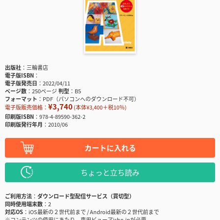
出版社
三輪書店
電子版ISBN
電子版発売日
2022/04/11
ページ数
250ページ
判型
B5
フォーマット
PDF（パソコンへのダウンロード不可）
¥3,740
電子版販売価格：
(本体¥3,400＋税10％)
印刷版ISBN
978-4-89590-362-2
印刷版発行年月
2010/06
カートに入れる
ちょっと立ち読み
ご利用方法
ダウンロード型配信サービス（買切型）
同時使用端末数
2
対応OS
iOS最新の２世代前まで / Android最新の２世代前まで
※コンテンツの使用にあたり、専用ビューアisho.jpが必要