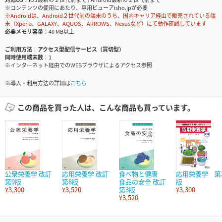
※コンテンツの使用にあたり、専用ビューアisho.jpが必要
※Androidは、Android２世代前の端末のうち、国内キャリア経由で販売されている端
末（Xperia、GALAXY、AQUOS、ARROWS、Nexusなど）にて動作確認しています
必要メモリ容量
40 MB以上
ご利用方法
アクセス型配信サービス（買切型）
同時使用端末数
1
※インターネット経由でのWEBブラウザによるアクセス参照
※導入・利用方法の詳細は
こちら
この商品を買った人は、こんな商品も買っています。
公衆栄養学 改訂
応用栄養学 改訂
食べ物と健康
応用栄養学 第
第9版
第8版
食品の安全 改訂
版
¥3,300
¥3,520
第3版
¥3,300
¥3,520