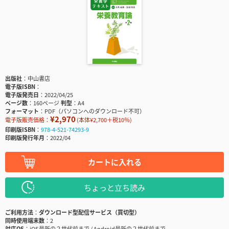
出版社
中山書店
電子版ISBN
電子版発売日
2022/04/25
ページ数
160ページ
判型
A4
フォーマット
PDF（パソコンへのダウンロード不可）
¥2,970
電子版販売価格：
(本体¥2,700＋税10％)
印刷版ISBN
978-4-521-74293-9
印刷版発行年月
2022/04
カートに入れる
ちょっと立ち読み
ご利用方法
ダウンロード型配信サービス（買切型）
同時使用端末数
2
対応OS
iOS最新の２世代前まで / Android最新の２世代前まで