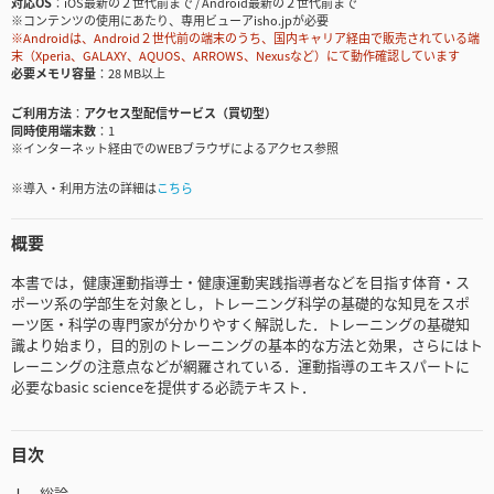
対応OS
iOS最新の２世代前まで / Android最新の２世代前まで
※コンテンツの使用にあたり、専用ビューアisho.jpが必要
※Androidは、Android２世代前の端末のうち、国内キャリア経由で販売されている端
末（Xperia、GALAXY、AQUOS、ARROWS、Nexusなど）にて動作確認しています
必要メモリ容量
28 MB以上
ご利用方法
アクセス型配信サービス（買切型）
同時使用端末数
1
※インターネット経由でのWEBブラウザによるアクセス参照
※導入・利用方法の詳細は
こちら
概要
本書では，健康運動指導士・健康運動実践指導者などを目指す体育・ス
ポーツ系の学部生を対象とし，トレーニング科学の基礎的な知見をスポ
ーツ医・科学の専門家が分かりやすく解説した．トレーニングの基礎知
識より始まり，目的別のトレーニングの基本的な方法と効果，さらにはト
レーニングの注意点などが網羅されている．運動指導のエキスパートに
必要なbasic scienceを提供する必読テキスト．
目次
Ⅰ．総論