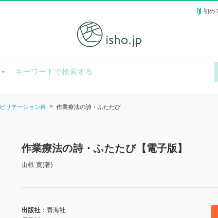
初め
ー
ビリテーション科
作業療法の詩・ふたたび
作業療法の詩・ふたたび【電子版】
山根 寛(著)
出版社
青海社