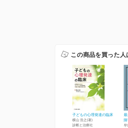
この商品を買った人
子どもの心理発達の臨床
最
横山 浩之(著)
障
診断と治療社
早