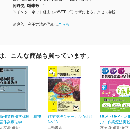
同時使用端末数
1
※インターネット経由でのWEBブラウザによるアクセス参照
※導入・利用方法の詳細は
こちら
は、こんな商品も買っています。
新作業療法学講座 精神
作業療法ジャーナル Vol.58
OCP・OFP・O
害作業療法学
No.13
ぶ 作業療法実
坂 友成(編著)
三輪書店
京極 真(編集) 藤本