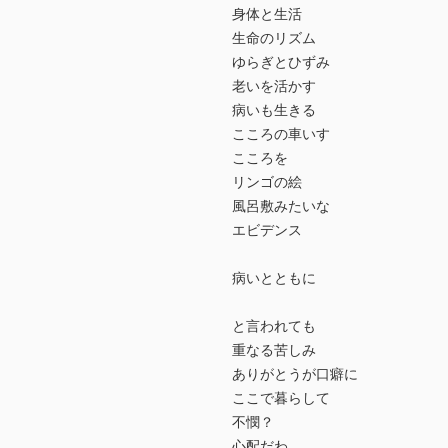
身体と生活
生命のリズム
ゆらぎとひずみ
老いを活かす
病いも生きる
こころの車いす
こころを
リンゴの絵
風呂敷みたいな
エビデンス
病いとともに
と言われても
重なる苦しみ
ありがとうが口癖に
ここで暮らして
不憫？
心配だわ