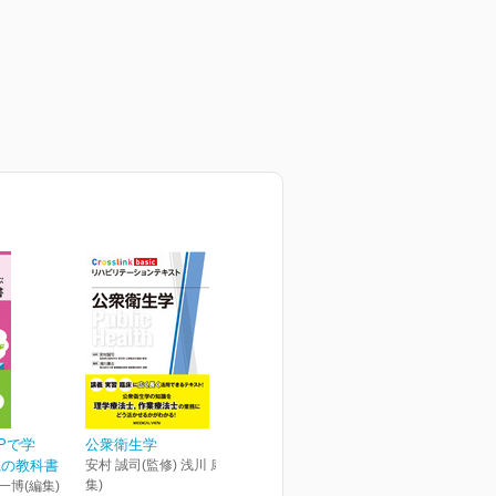
BPで学
公衆衛生学
践の教科書
安村 誠司(監修) 浅川 康吉(編
集)
 一博(編集)