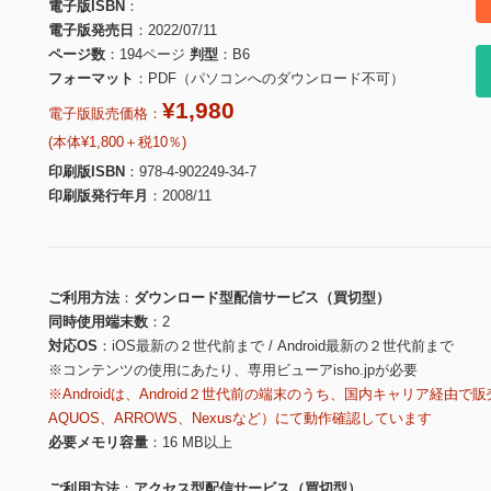
電子版ISBN
電子版発売日
2022/07/11
ページ数
194ページ
判型
B6
フォーマット
PDF（パソコンへのダウンロード不可）
¥1,980
電子版販売価格：
(本体¥1,800＋税10％)
印刷版ISBN
978-4-902249-34-7
印刷版発行年月
2008/11
ご利用方法
ダウンロード型配信サービス（買切型）
同時使用端末数
2
対応OS
iOS最新の２世代前まで / Android最新の２世代前まで
※コンテンツの使用にあたり、専用ビューアisho.jpが必要
※Androidは、Android２世代前の端末のうち、国内キャリア経由で販
AQUOS、ARROWS、Nexusなど）にて動作確認しています
必要メモリ容量
16 MB以上
ご利用方法
アクセス型配信サービス（買切型）