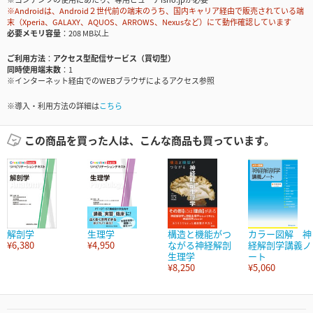
※Androidは、Android２世代前の端末のうち、国内キャリア経由で販売されている端
末（Xperia、GALAXY、AQUOS、ARROWS、Nexusなど）にて動作確認しています
必要メモリ容量
208 MB以上
ご利用方法
アクセス型配信サービス（買切型）
同時使用端末数
1
※インターネット経由でのWEBブラウザによるアクセス参照
※導入・利用方法の詳細は
こちら
この商品を買った人は、こんな商品も買っています。
解剖学
生理学
構造と機能がつ
カラー図解 神
¥6,380
¥4,950
ながる神経解剖
経解剖学講義ノ
生理学
ート
¥8,250
¥5,060