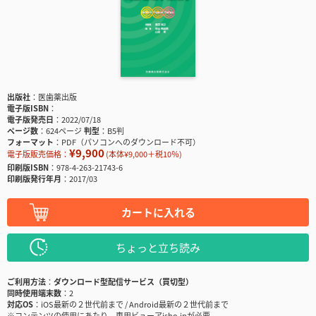
出版社
医歯薬出版
電子版ISBN
電子版発売日
2022/07/18
ページ数
624ページ
判型
B5判
フォーマット
PDF（パソコンへのダウンロード不可）
¥9,900
電子版販売価格：
(本体¥9,000＋税10％)
印刷版ISBN
978-4-263-21743-6
印刷版発行年月
2017/03
カートに入れる
ちょっと立ち読み
ご利用方法
ダウンロード型配信サービス（買切型）
同時使用端末数
2
対応OS
iOS最新の２世代前まで / Android最新の２世代前まで
※コンテンツの使用にあたり、専用ビューアisho.jpが必要