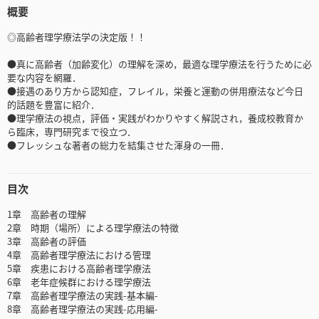
概要
◎高齢者理学療法学の決定版！！
●真に高齢者（加齢変化）の理解を深め，最適な理学療法を行うために必
要な内容を網羅．
●接遇のあり方から認知症，フレイル，栄養と運動の併用療法など今日
的話題を豊富に紹介．
●理学療法の視点，評価・実践がわかりやすく解説され，養成校教育か
ら臨床，専門研究まで役立つ．
●フレッシュな著者の総力を結集させた渾身の一冊．
目次
1章 高齢者の理解
2章 時期（場所）による理学療法の特徴
3章 高齢者の評価
4章 高齢者理学療法における管理
5章 疾患における高齢者理学療法
6章 老年症候群における理学療法
7章 高齢者理学療法の実践-基本編-
8章 高齢者理学療法の実践-応用編-