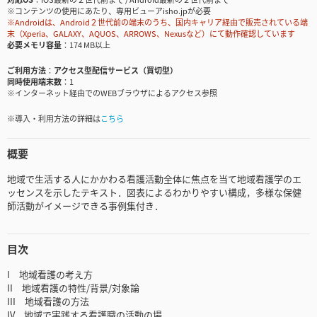
※コンテンツの使用にあたり、専用ビューアisho.jpが必要
※Androidは、Android２世代前の端末のうち、国内キャリア経由で販売されている端
末（Xperia、GALAXY、AQUOS、ARROWS、Nexusなど）にて動作確認しています
必要メモリ容量
174 MB以上
ご利用方法
アクセス型配信サービス（買切型）
同時使用端末数
1
※インターネット経由でのWEBブラウザによるアクセス参照
※導入・利用方法の詳細は
こちら
概要
地域で生活する人にかかわる看護活動全体に焦点を当て地域看護学のエ
ッセンスを示したテキスト．図表によるわかりやすい構成，多様な保健
師活動がイメージできる事例集付き．
目次
I 地域看護の考え方
II 地域看護の特性/背景/対象論
III 地域看護の方法
IV 地域で実践する看護職の活動の場