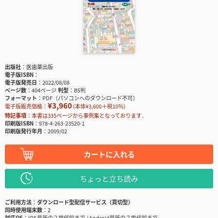
出版社
医歯薬出版
電子版ISBN
電子版発売日
2022/08/08
ページ数
404ページ
判型
B5判
フォーマット
PDF（パソコンへのダウンロード不可）
¥3,960
電子版販売価格：
(本体¥3,600＋税10％)
特記事項
本書は335ページから事例集となっております．
印刷版ISBN
978-4-263-23520-1
印刷版発行年月
2009/02
カートに入れる
ちょっと立ち読み
ご利用方法
ダウンロード型配信サービス（買切型）
同時使用端末数
2
対応OS
iOS最新の２世代前まで / Android最新の２世代前まで