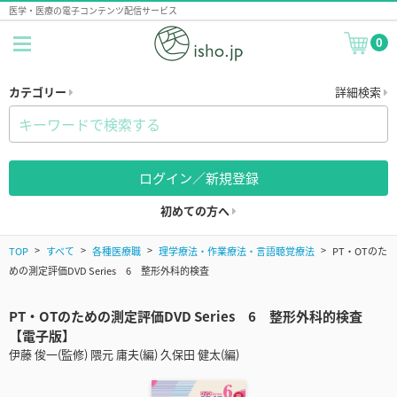
医学・医療の電子コンテンツ配信サービス
0
カテゴリー
詳細検索
ログイン／新規登録
初めての方へ
TOP
すべて
各種医療職
理学療法・作業療法・言語聴覚療法
PT・OTのた
めの測定評価DVD Series 6 整形外科的検査
PT・OTのための測定評価DVD Series 6 整形外科的検査
【電子版】
伊藤 俊一(監修) 隈元 庸夫(編) 久保田 健太(編)