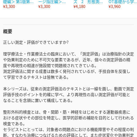
礎編＞ 第1版第...
ージ指圧編＞...
ズ 2 形態測...
OT基礎から学..
¥3,300
¥3,300
¥4,180
¥3,960
概要
正しい測定・評価ができていますか?
理学療法士・作業療法士の臨床において、「測定評価」は治療指針の決定
や効果判定のために不可欠な要素であるが、近年、個々の測定評価の精
度や再現性の相違が施設間で問題視されてきている。
測定評価法に関する成書は数多く発刊されているが、手技自体を反復し
て学習できるテキストは皆無である。
本シリーズは、従来の測定評価法のテキストとは一線を画し、動画で測定
評価手技のポイントを的確に学べ、より再現性の高い測定評価が可能と
なることを念頭に置いて構成してある。
整形外科的検査とは、骨・関節・筋・神経をはじめとする運動器疾患に
おける症状やその部位を特定し、医学的診断の補助を目的として行われる
検査である。
セラピストにとっては、対象者の問題点における機能障害やその程度の判
断、すなわち治療につなげるための評価として、また症状変化や効果判定