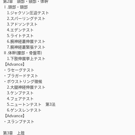
第2章 頭部・頸部・体幹
Ⅰ.頭部・頸部
1.ジャクソン圧迫テスト
2.スパーリングテスト
3.アドソンテスト
4.エデンテスト
5.ライトテスト
6.腕神経叢伸展テスト
7.腕神経叢緊張テスト
Ⅱ.体幹(腰部・骨盤帯)
1.下肢伸展挙上テスト
【Advance】
・ラセーグテスト
・ブラガードテスト
・ボウストリング徴候
2.大腿神経伸展テスト
3.ケンプテスト
4.フェアテスト
5.ニュートンテスト 第3法
6.ゲンスレンテスト
【Advance】
・スランプテスト
第3章 上肢