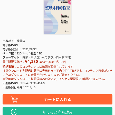
出版社
三輪書店
電子版ISBN
電子版発売日
2022/08/22
ページ数
120ページ
判型
B5
フォーマット
PDF（パソコンへのダウンロード不可）
¥4,180
電子版販売価格：
(本体¥3,800＋税10％)
特記事項
このコンテンツには動画が収録されています。
【ダウンロード型配信】動画は専用ビューア内で再生可能です。コンテンツ容量が大き
いためダウンロードに時間がかかりますのでご注意ください。
※動画はダウンロード型配信のみの対応で，アクセス型配信では閲覧できません。
印刷版ISBN
978-4-89590-491-9
印刷版発行年月
2014/10
カートに入れる
ちょっと立ち読み