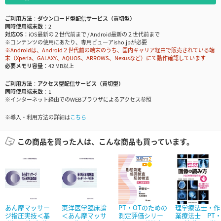
ご利用方法
ダウンロード型配信サービス（買切型）
同時使用端末数
2
対応OS
iOS最新の２世代前まで / Android最新の２世代前まで
※コンテンツの使用にあたり、専用ビューアisho.jpが必要
※Androidは、Android２世代前の端末のうち、国内キャリア経由で販売されている端
末（Xperia、GALAXY、AQUOS、ARROWS、Nexusなど）にて動作確認しています
必要メモリ容量
42 MB以上
ご利用方法
アクセス型配信サービス（買切型）
同時使用端末数
1
※インターネット経由でのWEBブラウザによるアクセス参照
※導入・利用方法の詳細は
こちら
この商品を買った人は、こんな商品も買っています。
あん摩マッサー
東洋医学臨床論
PT・OTのための
理学療法士・作
ジ指圧実技＜基
＜あん摩マッサ
測定評価シリー
業療法士 PT