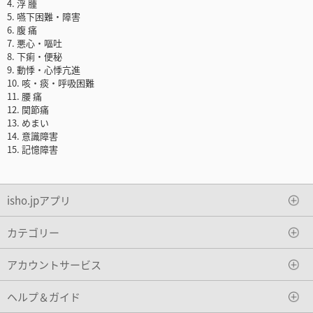
4. 浮 腫
5. 嚥下困難・障害
6. 腹 痛
7. 悪心・嘔吐
8. 下痢・便秘
9. 動悸・心悸亢進
10. 咳・痰・呼吸困難
11. 腰 痛
12. 関節痛
13. めまい
14. 意識障害
15. 記憶障害
isho.jpアプリ
カテゴリー
アカウントサービス
ヘルプ＆ガイド