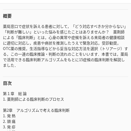
概要
薬局窓口で症状を訴える患者に対して，「どう対応すべきか分からない」
「判断が難しい」といった悩みを感じたことはありませんか？ 薬剤師
による「臨床判断」とは，心身の異常や症候を訴える来局者の健康相談
に適切に対応し，疾患や病状を推測したうえで緊急対応，受診勧奨，
OTC薬の推奨，生活指導などから妥当な対応方法を選択（トリアージ）す
る，この一連の臨床推論・判断の流れのことをいいます．本書では，薬局
で活用できる臨床判断アルゴリズムをもとに15症候の臨床判断を解説し
ました．
目次
第１章 総 論
1. 薬剤師による臨床判断のプロセス
第2章 アルゴリズムで考える臨床判断
1. 発 熱
2. 頭 痛
3. 発 疹