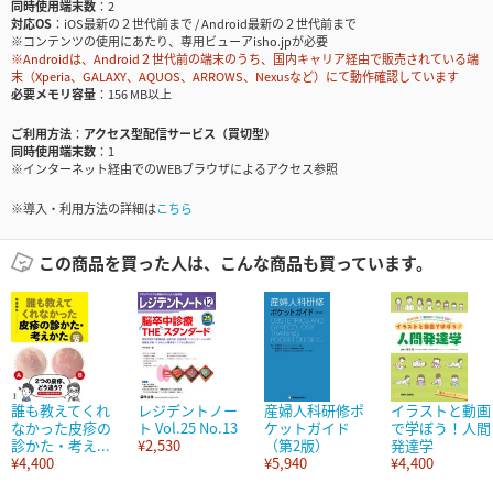
同時使用端末数
2
対応OS
iOS最新の２世代前まで / Android最新の２世代前まで
※コンテンツの使用にあたり、専用ビューアisho.jpが必要
※Androidは、Android２世代前の端末のうち、国内キャリア経由で販売されている端
末（Xperia、GALAXY、AQUOS、ARROWS、Nexusなど）にて動作確認しています
必要メモリ容量
156 MB以上
ご利用方法
アクセス型配信サービス（買切型）
同時使用端末数
1
※インターネット経由でのWEBブラウザによるアクセス参照
※導入・利用方法の詳細は
こちら
この商品を買った人は、こんな商品も買っています。
誰も教えてくれ
レジデントノー
産婦人科研修ポ
イラストと動画
なかった皮疹の
ト Vol.25 No.13
ケットガイド
で学ぼう！人間
診かた・考え...
¥2,530
（第2版）
発達学
¥4,400
¥5,940
¥4,400