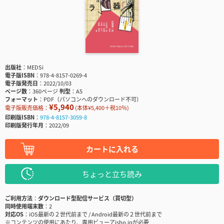
出版社
MEDSi
電子版ISBN
978-4-8157-0269-4
電子版発売日
2022/10/03
ページ数
360ページ
判型
A5
フォーマット
PDF（パソコンへのダウンロード不可）
¥5,940
電子版販売価格：
(本体¥5,400＋税10％)
印刷版ISBN
978-4-8157-3059-8
印刷版発行年月
2022/09
カートに入れる
ちょっと立ち読み
ご利用方法
ダウンロード型配信サービス（買切型）
同時使用端末数
2
対応OS
iOS最新の２世代前まで / Android最新の２世代前まで
※コンテンツの使用にあたり、専用ビューアisho.jpが必要