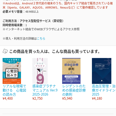
※Androidは、Android２世代前の端末のうち、国内キャリア経由で販売されている端
末（Xperia、GALAXY、AQUOS、ARROWS、Nexusなど）にて動作確認しています
必要メモリ容量
48 MB以上
ご利用方法
アクセス型配信サービス（買切型）
同時使用端末数
1
※インターネット経由でのWEBブラウザによるアクセス参照
※導入・利用方法の詳細は
こちら
この商品を買った人は、こんな商品も買っています。
リアルな現場で
感染症プラチナ
レジデントのた
高血圧管理・治
動ける 心電図
マニュアル Ver.9
めの感染症診療
療ガイドライン
の読み方
2025-2026
の鉄則
2025
¥4,400
¥2,750
¥5,940
¥4,180