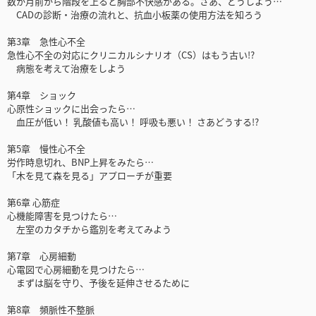
数か月前から階段を上ると胸部不快感がある。さあ、どうしよう…
CADの診断・治療の流れと、抗血小板薬の使用方法を知ろう
第3章 急性心不全
急性心不全の対応にクリニカルシナリオ（CS）はもう古い!?
病態を考えて治療をしよう
第4章 ショック
心原性ショックに出会ったら…
血圧が低い！ 乳酸値も高い！ 呼吸も悪い！ さあどうする!?
第5章 慢性心不全
労作時息切れ、BNP上昇をみたら…
「木を見て森を見る」アプローチが重要
第6章 心筋症
心機能障害を見つけたら…
左室のカタチから鑑別を考えてみよう
第7章 心房細動
心電図で心房細動を見つけたら…
まずは脳を守り、予後を延伸させるために
第8章 頻脈性不整脈