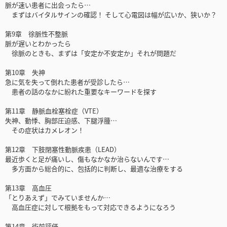
脈が速い患者に出会ったら…
まずはバイタルサインの確認！ そして心電図は幅が広いか、狭いか？
第9章 徐脈性不整脈
脈が遅いとわかったら
徐脈のときも、まずは「安定か不安定か」それが問題だ
第10章 失神
急に気を失って倒れた患者が受診したら…
患者の話のなかに紛れた重要なキーワードを探す
第11章 静脈血栓塞栓症（VTE）
失神、動悸、胸部圧迫感、下腿浮腫…
その症状はカメレオン！
第12章 下肢閉塞性動脈疾患（LEAD）
最近歩くと足が痛いし、傷もなかなか治らないんです…
多方面から総合的に、包括的に判断し、最適な治療をする
第13章 高血圧
「とりあえず」でみていませんか…
高血圧症に対して根拠をもって対応できるようになろう
第14章 術前評価