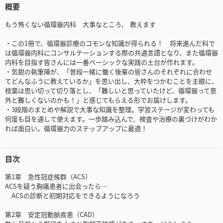
概要
もう怖くない循環器内科 大事なところ, 教えます
・この1冊で、循環器診療のコモンな知識が得られる！ 将来進んだ科で
は循環器内科にコンサルテーションする際の共通言語となり、また循環器
内科を目指す皆さんには一番ベーシックな実践の土台が作れます。
・気鋭の執筆陣が、「普段一緒に働く後輩の皆さんのそれぞれに合わせ
てどんなふうに教えているか」を思い出し、大枠をつかむことを主眼に、
枝葉は思い切って切り落とし、「難しいと思っていたけど、循環器って意
外と難しくないのかも！」と感じてもらえる形でお届けします。
・3段階のまとめや解説で大事な知識を整理。学習ステージが変わっても
何度も目を通して使えます。一歩踏み込んで、検査や治療の裏づけがわか
れば面白い。循環器力のステップアップに最適！
目次
第1章 急性冠症候群（ACS）
ACSを疑う胸痛患者に出会ったら…
ACSの診断と初期対応をできるようになろう
第2章 安定冠動脈疾患（CAD）