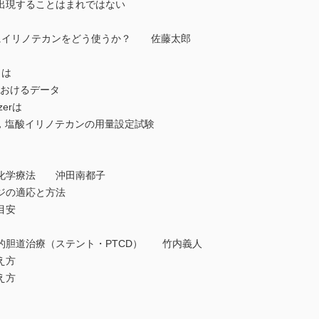
現することはまれではない
lizerにイリノテカンをどう使うか？ 佐藤太郎
とは
におけるデータ
zerは
，塩酸イリノテカンの用量設定試験
化学療法 沖田南都子
の適応と方法
目安
胆道治療（ステント・PTCD） 竹内義人
え方
え方