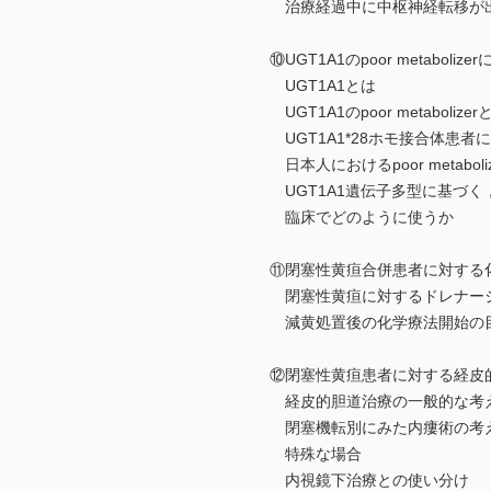
治療経過中に中枢神経転移が出
⑩UGT1A1のpoor metabo
UGT1A1とは
UGT1A1のpoor metabolizer
UGT1A1*28ホモ接合体患者
日本人におけるpoor metaboli
UGT1A1遺伝子多型に基づく
臨床でどのように使うか
⑪閉塞性黄疸合併患者に対する
閉塞性黄疸に対するドレナージ
減黄処置後の化学療法開始の
⑫閉塞性黄疸患者に対する経皮的
経皮的胆道治療の一般的な考
閉塞機転別にみた内瘻術の考
特殊な場合
内視鏡下治療との使い分け