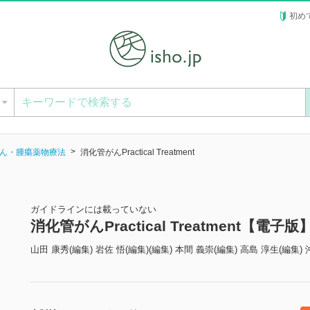
初め
ー
ん・腫瘍薬物療法
消化管がんPractical Treatment
ガイドラインには載っていない
消化管がんPractical Treatment【電子版
山田 康秀(編集) 岩佐 悟(編集)(編集) 本間 義崇(編集) 高島 淳生(編集)