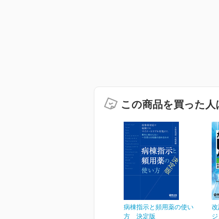
この商品を買った人
病棟指示と頻用薬の使い
改
方 決定版
ジ