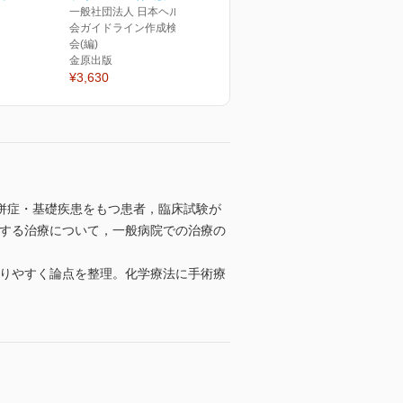
一般社団法人 日本ヘルニア学
会ガイドライン作成検討委員
会(編)
金原出版
¥3,630
併症・基礎疾患をもつ患者，臨床試験が
対する治療について，一般病院での治療の
わかりやすく論点を整理。化学療法に手術療