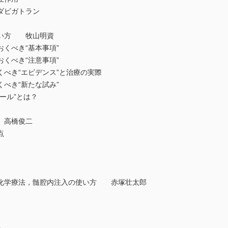
ダビガトラン
い方 牧山明資
くべき“基本事項”
くべき“注意事項”
き“エビデンス”と治療の実際
べき“新たな試み”
ール”とは？
 高橋俊二
点
化学療法，髄腔内注入の使い方 赤塚壮太郎