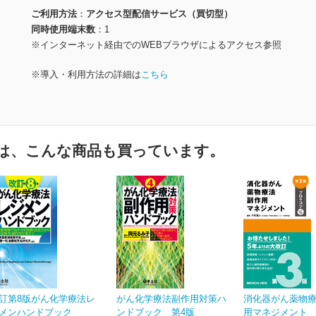
ご利用方法
アクセス型配信サービス（買切型）
同時使用端末数
1
※インターネット経由でのWEBブラウザによるアクセス参照
※導入・利用方法の詳細は
こちら
は、こんな商品も買っています。
訂第8版がん化学療法レ
がん化学療法副作用対策ハ
消化器がん薬物
メンハンドブック
ンドブック 第4版
用マネジメント プ