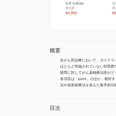
松原 知康(編)
日
羊土社
羊
¥4,950
¥5
概要
抗がん剤治療において，ガイドラ
ほとんど実施されていない対照群
疑問に対してがん薬物療法医がど
各項目は「point」のほか，相
法や放射線療法を加えた集学的治
目次