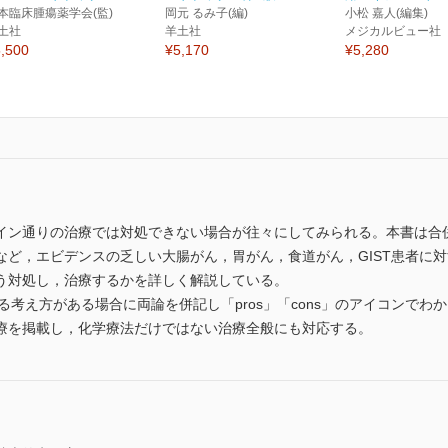
本臨床腫瘍薬学会(監)
岡元 るみ子(編)
小松 嘉人(編集)
土社
羊土社
メジカルビュー社
,500
¥5,170
¥5,280
イン通りの治療では対処できない場合が往々にしてみられる。本書は合
など，エビデンスの乏しい大腸がん，胃がん，食道がん，GIST患者に
う対処し，治療するかを詳しく解説している。
対する考え方がある場合に両論を併記し「pros」「cons」のアイコンで
療を掲載し，化学療法だけではない治療全般にも対応する。