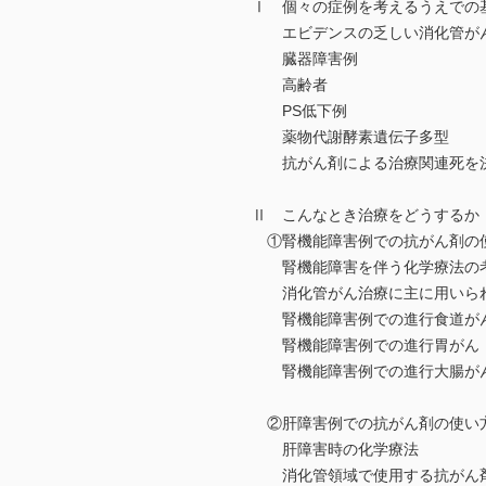
Ⅰ 個々の症例を考えるうえでの
エビデンスの乏しい消化管が
臓器障害例
高齢者
PS低下例
薬物代謝酵素遺伝子多型
抗がん剤による治療関連死を決
Ⅱ こんなとき治療をどうするか
①腎機能障害例での抗がん剤の
腎機能障害を伴う化学療法の
消化管がん治療に主に用いられ
腎機能障害例での進行食道が
腎機能障害例での進行胃がん
腎機能障害例での進行大腸が
②肝障害例での抗がん剤の使い
肝障害時の化学療法
消化管領域で使用する抗がん剤