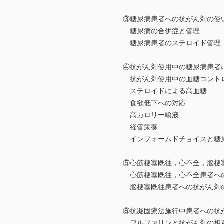
③糖尿病患者への抗がん剤の使
糖尿病の合併症と管理
糖尿病患者のステロイド管理
④抗がん剤使用中の糖尿病患者
抗がん剤使用中の血糖コント
ステロイドによる高血糖
食欲低下への対応
高カロリー輸液
経管栄養
インフォームドチョイスと糖尿
⑤心筋梗塞既往，心不全，脳梗
心筋梗塞既往，心不全患者への
脳梗塞既往患者への抗がん剤
⑥抗凝固療法施行中患者への抗
ワルファリンと抗がん剤の相