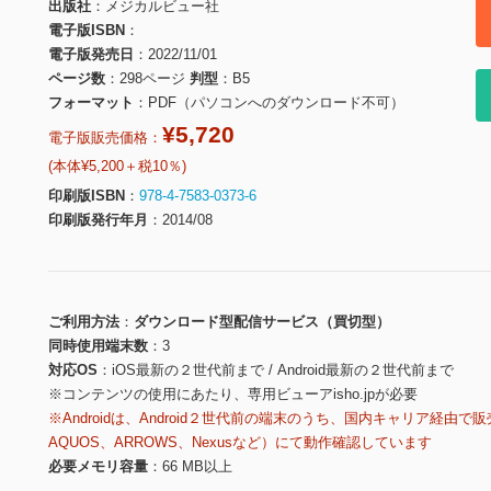
出版社
メジカルビュー社
電子版ISBN
電子版発売日
2022/11/01
ページ数
298ページ
判型
B5
フォーマット
PDF（パソコンへのダウンロード不可）
¥5,720
電子版販売価格：
(本体¥5,200＋税10％)
印刷版ISBN
978-4-7583-0373-6
印刷版発行年月
2014/08
ご利用方法
ダウンロード型配信サービス（買切型）
同時使用端末数
3
対応OS
iOS最新の２世代前まで / Android最新の２世代前まで
※コンテンツの使用にあたり、専用ビューアisho.jpが必要
※Androidは、Android２世代前の端末のうち、国内キャリア経由で販
AQUOS、ARROWS、Nexusなど）にて動作確認しています
必要メモリ容量
66 MB以上