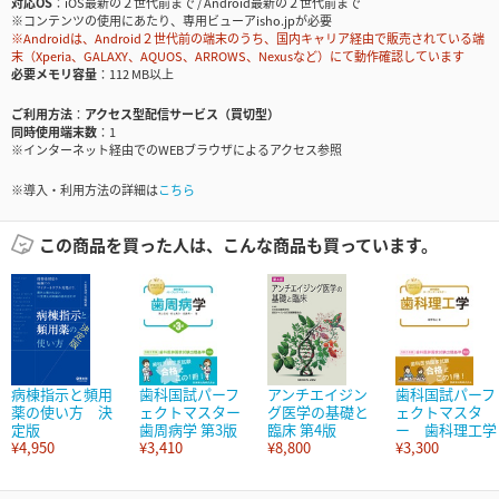
対応OS
iOS最新の２世代前まで / Android最新の２世代前まで
※コンテンツの使用にあたり、専用ビューアisho.jpが必要
※Androidは、Android２世代前の端末のうち、国内キャリア経由で販売されている端
末（Xperia、GALAXY、AQUOS、ARROWS、Nexusなど）にて動作確認しています
必要メモリ容量
112 MB以上
ご利用方法
アクセス型配信サービス（買切型）
同時使用端末数
1
※インターネット経由でのWEBブラウザによるアクセス参照
※導入・利用方法の詳細は
こちら
この商品を買った人は、こんな商品も買っています。
病棟指示と頻用
歯科国試パーフ
アンチエイジン
歯科国試パーフ
薬の使い方 決
ェクトマスター
グ医学の基礎と
ェクトマスタ
定版
歯周病学 第3版
臨床 第4版
ー 歯科理工学
¥4,950
¥3,410
¥8,800
¥3,300