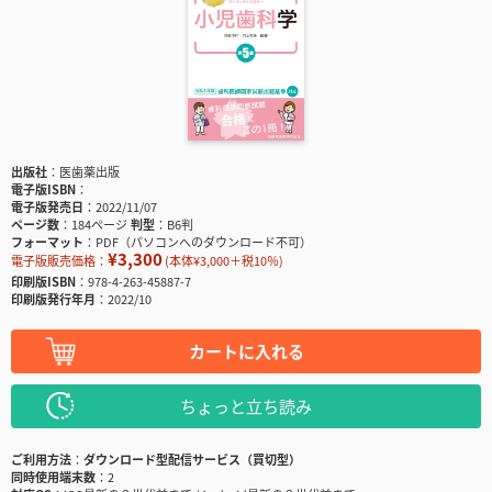
出版社
医歯薬出版
電子版ISBN
電子版発売日
2022/11/07
ページ数
184ページ
判型
B6判
フォーマット
PDF（パソコンへのダウンロード不可）
¥3,300
電子版販売価格：
(本体¥3,000＋税10％)
印刷版ISBN
978-4-263-45887-7
印刷版発行年月
2022/10
カートに入れる
ちょっと立ち読み
ご利用方法
ダウンロード型配信サービス（買切型）
同時使用端末数
2