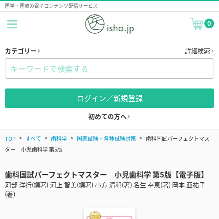
医学・医療の電子コンテンツ配信サービス
0
カテゴリー
詳細検索
ログイン／新規登録
初めての方へ
TOP
すべて
歯科学
国家試験・各種試験対策
歯科国試パーフェクトマス
ター 小児歯科学 第5版
歯科国試パーフェクトマスター 小児歯科学 第5版【電子版】
苅部 洋行(編著) 河上 智美(編著) 小方 清和(著) 名生 幸恵(著) 岡本 亜祐子
(著)