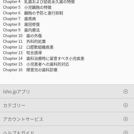
Chapter 4 乳歯および幼若永久歯の特徴
Chapter 5 小児齲蝕の特徴
Chapter 6 齲蝕の予防と進行抑制
Chapter 7 歯周病
Chapter 8 歯冠修復
Chapter 9 歯内療法
Chapter 10 歯の外傷
Chapter 11 外科的処置
Chapter 12 口腔軟組織疾患
Chapter 13 咬合誘導
Chapter 14 歯科治療時に留意すべき小児疾患
Chapter 15 小児患者への歯科的対応
Chapter 16 障害児の歯科診療
isho.jpアプリ
カテゴリー
アカウントサービス
ヘルプ＆ガイド