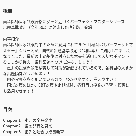
概要
歯科医師国家試験合格にグッと近づくパーフェクトマスターシリーズ
出題基準改定（令和5年）に対応した改訂版，登場
内容紹介
歯科医師国家試験対策のために愛用されてきた『歯科国試パーフェクトマ
スター』シリーズが，国試の出題基準改定（令和5年）に対応して新しく
なりました．最新の出題基準に対応した本書を活用して大切なポイント
をしっかり抑え，歯科医師への道に進みましょう！
・直近の試験問題を精査して対策が記載されているので，各科目の大まか
な出題傾向がつかめます！
・図や写真を多く用いているので，わかりやすく，覚えやすい！
・国試対策のほか，CBT対策や定期試験，各科目の授業の予習 ・復習に
も活用できます！
目次
Chapter 1 小児の全身発達
Chapter 2 歯の発育と異常
Chapter 3 歯列と咬合の成長発育