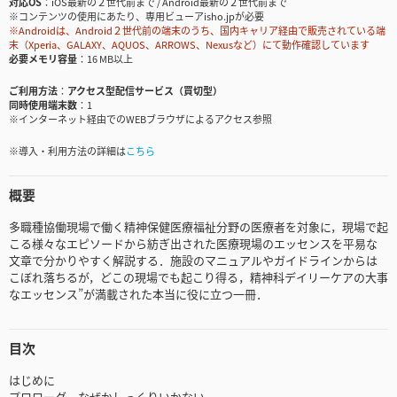
対応OS
iOS最新の２世代前まで / Android最新の２世代前まで
※コンテンツの使用にあたり、専用ビューアisho.jpが必要
※Androidは、Android２世代前の端末のうち、国内キャリア経由で販売されている端
末（Xperia、GALAXY、AQUOS、ARROWS、Nexusなど）にて動作確認しています
必要メモリ容量
16 MB以上
ご利用方法
アクセス型配信サービス（買切型）
同時使用端末数
1
※インターネット経由でのWEBブラウザによるアクセス参照
※導入・利用方法の詳細は
こちら
概要
多職種協働現場で働く精神保健医療福祉分野の医療者を対象に，現場で起
こる様々なエピソードから紡ぎ出された医療現場のエッセンスを平易な
文章で分かりやすく解説する．施設のマニュアルやガイドラインからは
こぼれ落ちるが，どこの現場でも起こり得る，精神科デイリーケアの大事
なエッセンス”が満載された本当に役に立つ一冊．
目次
はじめに
プロローグ なぜかしっくりいかない