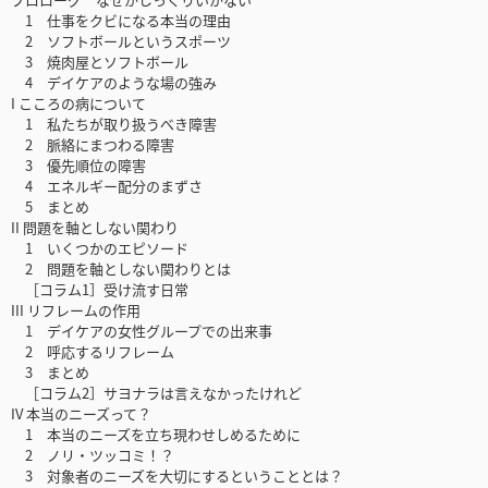
1 仕事をクビになる本当の理由
2 ソフトボールというスポーツ
3 焼肉屋とソフトボール
4 デイケアのような場の強み
I こころの病について
1 私たちが取り扱うべき障害
2 脈絡にまつわる障害
3 優先順位の障害
4 エネルギー配分のまずさ
5 まとめ
II 問題を軸としない関わり
1 いくつかのエピソード
2 問題を軸としない関わりとは
［コラム1］受け流す日常
III リフレームの作用
1 デイケアの女性グループでの出来事
2 呼応するリフレーム
3 まとめ
［コラム2］サヨナラは言えなかったけれど
IV 本当のニーズって？
1 本当のニーズを立ち現わせしめるために
2 ノリ・ツッコミ！？
3 対象者のニーズを大切にするということとは？