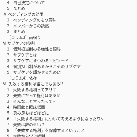
4 自己決定について
5 まとめ
Ⅴ ペンディングの効用
1 ペンディングのもつ意味
2 メンバーからの誘惑
3 まとめ
［コラム3］雨宿り
VI サブケアの役割
1 個別担当制の多様性と限界
2 サブケアとは
3 サブケアにまつわるエピソード
4 個別担当制があるからこそのサブケア
5 サブケアを輝かせるために
［コラム4］依存
VII 失敗する権利は誰にでもある!?
1 失敗する権利ってアリ？
2 失敗にだって権利はある!?
3 そんなこと言ったって…
4 映画館と臨床場面
5 勇み足もほどほどに
6 「失敗する権利」について考えるようになったワケ
7 失敗は誰のせい？
8 「失敗する権利」を保障するということ
9 失敗から学ぶ権利