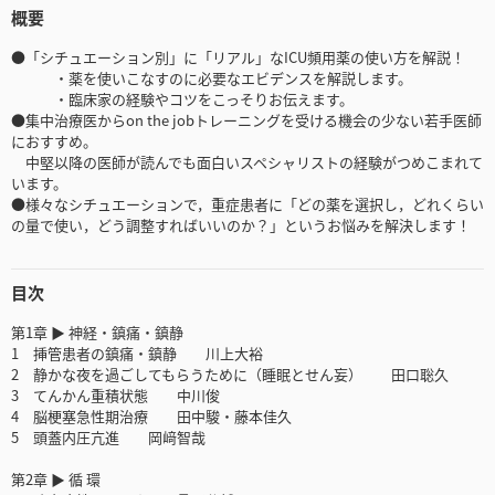
概要
●「シチュエーション別」に「リアル」なICU頻用薬の使い方を解説！
・薬を使いこなすのに必要なエビデンスを解説します。
・臨床家の経験やコツをこっそりお伝えます。
●集中治療医からon the jobトレーニングを受ける機会の少ない若手医師
におすすめ。
中堅以降の医師が読んでも面白いスペシャリストの経験がつめこまれて
います。
●様々なシチュエーションで，重症患者に「どの薬を選択し，どれくらい
の量で使い，どう調整すればいいのか？」というお悩みを解決します！
目次
第1章 ▶ 神経・鎮痛・鎮静
1 挿管患者の鎮痛・鎮静 川上大裕
2 静かな夜を過ごしてもらうために（睡眠とせん妄） 田口聡久
3 てんかん重積状態 中川俊
4 脳梗塞急性期治療 田中駿・藤本佳久
5 頭蓋内圧亢進 岡﨑智哉
第2章 ▶ 循 環