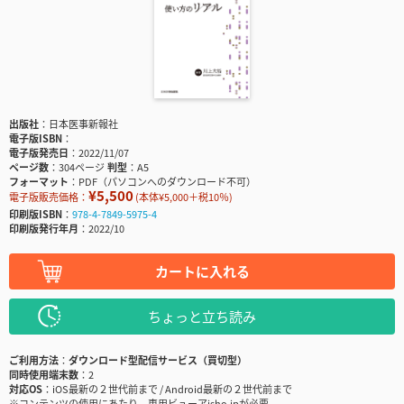
出版社
日本医事新報社
電子版ISBN
電子版発売日
2022/11/07
ページ数
304ページ
判型
A5
フォーマット
PDF（パソコンへのダウンロード不可）
¥5,500
電子版販売価格：
(本体¥5,000＋税10％)
印刷版ISBN
978-4-7849-5975-4
印刷版発行年月
2022/10
カートに入れる
ちょっと立ち読み
ご利用方法
ダウンロード型配信サービス（買切型）
同時使用端末数
2
対応OS
iOS最新の２世代前まで / Android最新の２世代前まで
※コンテンツの使用にあたり、専用ビューアisho.jpが必要