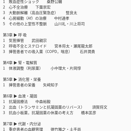
1 敗血症性ショック 桑野公輔
2 心不全治療 下薗崇宏
3 大動脈解離（高血圧緊急症） 竪良太
4 心房細動（Af）の治療 中村通孝
5 その他の上室性不整脈 山川礼・川上将司
第3章 ▶ 呼 吸
1 気管挿管 武田親宗
2 呼吸不全とステロイド 宮本将太・瀬尾龍太郎
3 挿管患者での吸入薬（COPD，喘息） 石井潤貴
第4章 ▶ 腎・電解質
1 体液調整（利尿薬） 小中理大・片岡惇
第5章 ▶ 消化管・栄養
1 挿管患者の栄養 矢﨑知子
第6章 ▶ 血液・凝固
1 抗凝固療法 中森裕毅
2 出血（トランサミンと抗凝固薬のリバース） 須賀将文
3 抗血小板薬，抗凝固薬の休薬の考え方 橋本匡彦
第7章 ▶ 代謝・内分泌
1 重症患者の血糖管理 徳竹雅之・土手尚