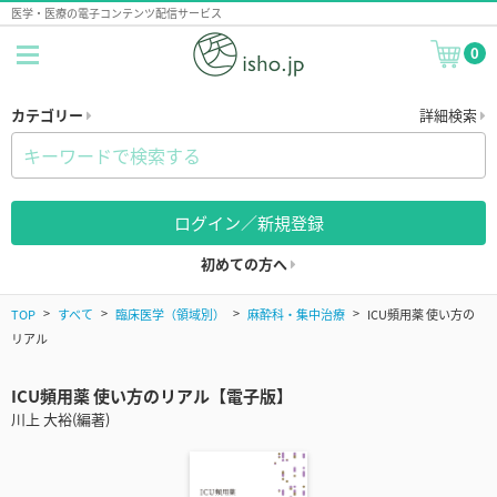
医学・医療の電子コンテンツ配信サービス
0
カテゴリー
詳細検索
ログイン／新規登録
初めての方へ
TOP
すべて
臨床医学（領域別）
麻酔科・集中治療
ICU頻用薬 使い方の
リアル
ICU頻用薬 使い方のリアル【電子版】
川上 大裕(編著)