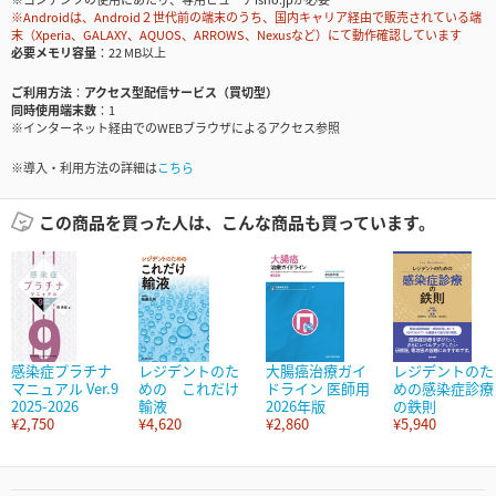
※Androidは、Android２世代前の端末のうち、国内キャリア経由で販売されている端
末（Xperia、GALAXY、AQUOS、ARROWS、Nexusなど）にて動作確認しています
必要メモリ容量
22 MB以上
ご利用方法
アクセス型配信サービス（買切型）
同時使用端末数
1
※インターネット経由でのWEBブラウザによるアクセス参照
※導入・利用方法の詳細は
こちら
この商品を買った人は、こんな商品も買っています。
感染症プラチナ
レジデントのた
大腸癌治療ガイ
レジデントのた
マニュアル Ver.9
めの これだけ
ドライン 医師用
めの感染症診療
2025-2026
輸液
2026年版
の鉄則
¥2,750
¥4,620
¥2,860
¥5,940