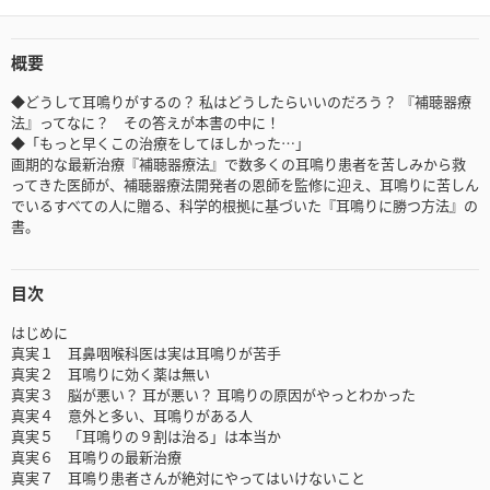
概要
◆どうして耳鳴りがするの？ 私はどうしたらいいのだろう？ 『補聴器療
法』ってなに？ その答えが本書の中に！
◆「もっと早くこの治療をしてほしかった…」
画期的な最新治療『補聴器療法』で数多くの耳鳴り患者を苦しみから救
ってきた医師が、補聴器療法開発者の恩師を監修に迎え、耳鳴りに苦しん
でいるすべての人に贈る、科学的根拠に基づいた『耳鳴りに勝つ方法』の
書。
目次
はじめに
真実１ 耳鼻咽喉科医は実は耳鳴りが苦手
真実２ 耳鳴りに効く薬は無い
真実３ 脳が悪い？ 耳が悪い？ 耳鳴りの原因がやっとわかった
真実４ 意外と多い、耳鳴りがある人
真実５ 「耳鳴りの９割は治る」は本当か
真実６ 耳鳴りの最新治療
真実７ 耳鳴り患者さんが絶対にやってはいけないこと