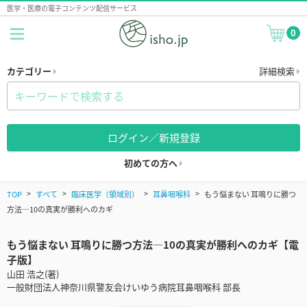
医学・医療の電子コンテンツ配信サービス
0
カテゴリー
詳細検索
ログイン／新規登録
初めての方へ
TOP
すべて
臨床医学（領域別）
耳鼻咽喉科
もう悩まない 耳鳴りに勝つ
方法―10の真実が勝利へのカギ
もう悩まない 耳鳴りに勝つ方法―10の真実が勝利へのカギ【電
子版】
山田 浩之(著)
一般財団法人神奈川県警友会けいゆう病院耳鼻咽喉科 部長