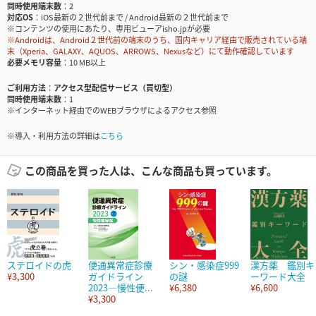
同時使用端末数
2
対応OS
iOS最新の２世代前まで / Android最新の２世代前まで
※コンテンツの使用にあたり、専用ビューアisho.jpが必要
※Androidは、Android２世代前の端末のうち、国内キャリア経由で販売されている端
末（Xperia、GALAXY、AQUOS、ARROWS、Nexusなど）にて動作確認しています
必要メモリ容量
10 MB以上
ご利用方法
アクセス型配信サービス（買切型）
同時使用端末数
1
※インターネット経由でのWEBブラウザによるアクセス参照
※導入・利用方法の詳細は
こちら
この商品を買った人は、こんな商品も買っています。
ステロイドの虎
便通異常症診療
シン・感染症999
漢方薬 鑑別キ
¥3,300
ガイドライン
の謎
ーワード大全
2023―慢性便...
¥6,380
¥6,600
¥3,300