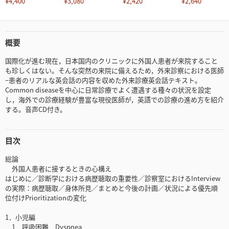
¥4,400
¥3,080
¥2,420
¥2,640
概要
国際化が進む現在，日本国内のクリニックに外国人患者が来院すること
も珍しくはない。そんな突然の来院に備えるため，外来診察における医師
−患者のリアルな英会話の内容を収めた外来診療英会話テキスト。
Common diseaseを中心に日常診療でよく遭遇する種々の状況を設定
し，海外での診療経験が豊富な現役医師が，英語での診療の進め方を紹介
する。音声CD付き。
目次
総論
外国人患者に接するときの心構え
はじめに／診断学における病歴聴取の重要性／診察室におけるInterview
の実際：病歴聴取／身体所見／まとめと今後の計画／状況による優先順
位付けPrioritizationの変化
1．小児編
1．呼吸困難 Dyspnea