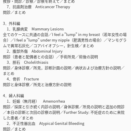
挨拶・問診／診察／診察を終えて／まとめ
7．抗癌剤治療 Anticancer Therapy
問診／まとめ
3．外科編
1．乳腺病変 Mammary Lesions
全てのケースに共通の会話／I feel a "lump" in my breast（若年女性の場
合）／I feel a "lump" under my nipple（肥満男性の場合）／マンモグラ
ムで異常石灰化／コアバイオプシー，針生検／まとめ
2．腹部外傷 Abdominal Injury
問診（患者と配偶者との会話）／手術所見／術後の説明
3．胆石 Cholelithiasis
問診／身体診察／所見，診断計画の説明／病状および治療方針の説明／
まとめ
4．骨折 Fracture
問診と身体診察／所見と治療方針の説明
4．婦人科編
1．妊娠（無月経） Amenorrhea
問診／採尿と引き続く内診の説明／身体診察／所見の説明と追加の問診
／本日の診断と次回の診察の説明／Further Study: 不妊症のために来院
した患者／まとめ
2．不正性器出血 Atypical Genital Bleeding
問診／まとめ