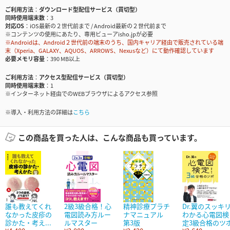
ご利用方法
ダウンロード型配信サービス（買切型）
同時使用端末数
3
対応OS
iOS最新の２世代前まで / Android最新の２世代前まで
※コンテンツの使用にあたり、専用ビューアisho.jpが必要
※Androidは、Android２世代前の端末のうち、国内キャリア経由で販売されている端
末（Xperia、GALAXY、AQUOS、ARROWS、Nexusなど）にて動作確認しています
必要メモリ容量
390 MB以上
ご利用方法
アクセス型配信サービス（買切型）
同時使用端末数
1
※インターネット経由でのWEBブラウザによるアクセス参照
※導入・利用方法の詳細は
こちら
この商品を買った人は、こんな商品も買っています。
誰も教えてくれ
2級3級合格！心
精神診療プラチ
Dr.翼のスッキ
なかった皮疹の
電図読み方ルー
ナマニュアル
わかる心電図検
診かた・考え...
ルマスター
第3版
定3級合格のツ