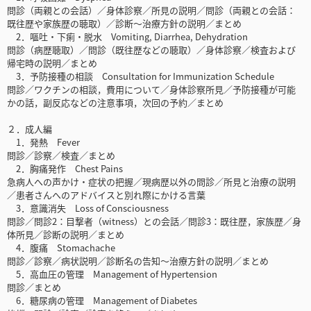
問診（両親との会話）／身体診察／所見の説明／問診（両親との会話：
既往歴や家族歴の聴取）／診断〜治療方針の説明／まとめ
2．嘔吐・下痢・脱水 Vomiting, Diarrhea, Dehydration
問診（病歴聴取）／問診（既往歴などの聴取）／身体診察／検査および
帰宅時の説明／まとめ
3．予防接種の相談 Consultation for Immunization Schedule
問診／ワクチンの相談，費用について／身体診察所見／予防接種が可能
かの話，副反応などの注意事項，次回の予約／まとめ
２．成人編
1．発熱 Fever
問診／診察／検査／まとめ
2．胸痛発作 Chest Pains
急病人への声かけ・症状の把握／現病歴以外の問診／所見と治療の説明
／患者さんへのアドバイスと別れ際にかける言葉
3．意識消失 Loss of Consciousness
問診／問診2：目撃者（witness）との会話／問診3：既往歴，家族歴／身
体所見／診断の説明／まとめ
4．腹痛 Stomachache
問診／診察／病状説明／診断名の告知〜治療方針の説明／まとめ
5．高血圧の管理 Management of Hypertension
問診／まとめ
6．糖尿病の管理 Management of Diabetes