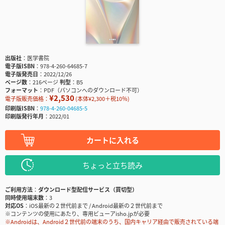
出版社
医学書院
電子版ISBN
978-4-260-64685-7
電子版発売日
2022/12/26
ページ数
216ページ
判型
B5
フォーマット
PDF（パソコンへのダウンロード不可）
¥2,530
電子版販売価格：
(本体¥2,300＋税10％)
印刷版ISBN
978-4-260-04685-5
印刷版発行年月
2022/01
カートに入れる
ちょっと立ち読み
ご利用方法
ダウンロード型配信サービス（買切型）
同時使用端末数
3
対応OS
iOS最新の２世代前まで / Android最新の２世代前まで
※コンテンツの使用にあたり、専用ビューアisho.jpが必要
※Androidは、Android２世代前の端末のうち、国内キャリア経由で販売されている端