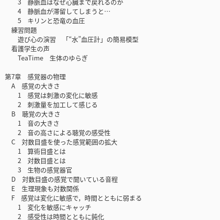
3 静脈血はなぜ心臓まで戻れるのか
4 静脈血が滞留してしまうと…
5 キリンと恐竜の血圧
練習問題
遊び心の演習 「“水”血圧計」の簡易模型
看護学生の声
TeaTime 生体のゆらぎ
第7章 感覚器の物理
A 感覚の大きさ
1 感覚は刺激の変化に敏感
2 刺激量を加工して感じる
B 聴覚の大きさ
1 音の大きさ
2 音の高さによる聴覚の感受性
C 対数目盛を使った感覚範囲の拡大
1 算術目盛とは
2 対数目盛とは
3 生物の感覚器官
D 対数目盛の感覚で聞いている音程
E 生理現象も対数関係
F 感覚は変化に敏感で，時間とともに弱まる
1 変化を敏感にキャッチ
2 感受性は時間とともに鈍化