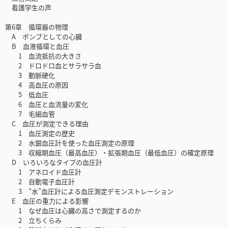
看護学生の声
第6章 循環器の物理
A ポンプとしての心臓
B 血液循環と血圧
1 血流抵抗の大きさ
2 ドロドロ血とサラサラ血
3 動脈硬化
4 高血圧の原因
5 低血圧
6 血圧と血流量の変化
7 毛細血管
C 血圧が測定できる理由
1 血圧測定の歴史
2 水銀血圧計を使った血圧測定の原理
3 収縮期血圧（最高血圧）・拡張期血圧（最低血圧）の確定原理
D いろいろなタイプの血圧計
1 アネロイド血圧計
2 自動電子血圧計
3 “水”血圧計による血圧測定デモンストレーション
E 血圧の重力による影響
1 なぜ血圧は心臓の高さで測定するのか
2 立ちくらみ