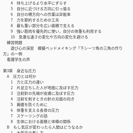
4 持ち上げるより水平にずらす
5 自分に近づける方向に引っ張る
6 自分の横方向への作業は非能率
7 力を節約するための工夫
8 最も重い部分を広い面積で支える
9 強い筋肉を優先的に使い，自分の体重も利用する
10 急激な速さの変化や方向の変化を避ける
練習問題
遊び心の演習 模擬ベッドメイキング「下シーツ角の三角の作り
方」の一例
看護学生の声
第3章 身近な圧力
A 圧力とは何か
1 力と圧力の違い
2 片足立ちした人が地面に及ぼす圧力
3 注射針の先端が皮膚に及ぼす圧力
4 注射を刺すときの針の刃面の向き
5 褥瘡を防ぐために
6 体重を支える長骨の圧力
7 スケーリングの話
8 生体における面積と体積の関係
B もし気圧が変わったら人間はどうなるか
1 大気圧の表し方