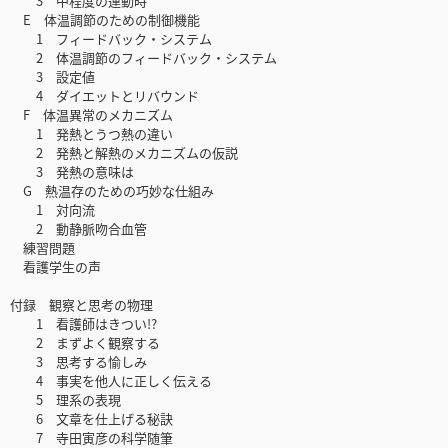
3 中程度の運動時
E 体温調節のための制御機能
1 フィードバック・システム
2 体温調節のフィードバック・システム
3 設定値
4 ダイエットとリバウンド
F 体温異常のメカニズム
1 発熱とうつ熱の違い
2 発熱と解熱のメカニズムの仮説
3 発熱の意味は
G 熱温存のための巧妙な仕組み
1 対向流
2 動静脈吻合血管
練習問題
看護学生の声
付録 観察と思考の物理
1 看護師はきつい!?
2 まずよく観察する
3 思考する愉しみ
4 事実を他人に正しく伝える
5 理系の表現
6 文章を仕上げる秘訣
7 寺田寅彦の科学随筆