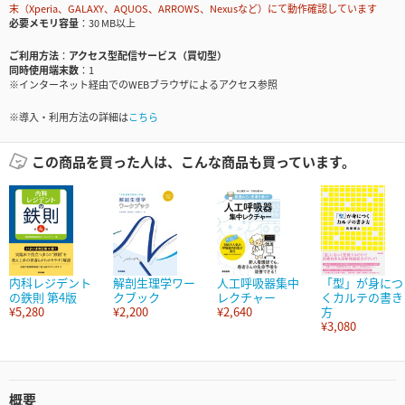
末（Xperia、GALAXY、AQUOS、ARROWS、Nexusなど）にて動作確認しています
必要メモリ容量
30 MB以上
ご利用方法
アクセス型配信サービス（買切型）
同時使用端末数
1
※インターネット経由でのWEBブラウザによるアクセス参照
※導入・利用方法の詳細は
こちら
この商品を買った人は、こんな商品も買っています。
内科レジデント
解剖生理学ワー
人工呼吸器集中
「型」が身につ
の鉄則 第4版
クブック
レクチャー
くカルテの書き
¥5,280
¥2,200
¥2,640
方
¥3,080
概要