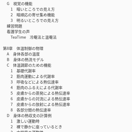
G 視覚の機能
1 暗いところでの見え方
2 暗順応の寄せ集め機能
3 明るいところでの見え方
練習問題
看護学生の声
TeaTime 冷罨法と温罨法
第8章 体温制御の物理
A 身体各部の温度
B 身体の熱流モデル
C 体温調節のための機能
1 基礎代謝率
2 筋肉運動による代謝率
3 呼吸などによる熱伝達率
4 筋肉のふるえによる代謝率
5 皮膚からの蒸発による熱伝達率
6 皮膚からの対流による熱伝達率
7 皮膚からの放射による熱伝達率
8 各部分間の熱伝達率
D 身体の熱収支の計算例
1 激しい運動時
2 裸で静かに座っているとき