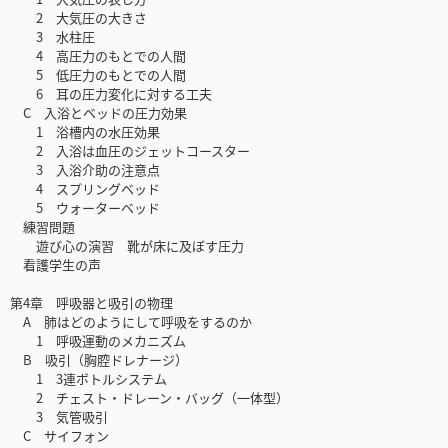
2 大気圧の大きさ
3 水柱圧
4 高圧力のもとでの人間
5 低圧力のもとでの人間
6 耳の圧力変化に対する工夫
C 入浴とベッドの圧力効果
1 浴槽内の水圧効果
2 入浴は血圧のジェットコースター
3 入浴介助の注意点
4 スプリングベッド
5 ウォーターベッド
練習問題
遊び心の演習 靴が床に及ぼす圧力
看護学生の声
第4章 呼吸器と吸引の物理
A 肺はどのようにして呼吸をするのか
1 呼吸運動のメカニズム
B 吸引（胸腔ドレナージ）
1 3連ボトルシステム
2 チェスト・ドレーン・バッグ（一体型）
3 気管吸引
C サイフォン