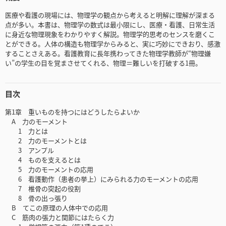
医療や看護の現場には、物理学の観点から考えると明解に理解が深まる
点が多い。本書は、物理学の数式は最小限にし、医療・看護、日常生活
に身近な物理現象をわかりやすく解説。物理学的思考のセンスを磨くこ
とができる。人体の構造も物理学からみると、実に巧妙にできおり、感激
することさえある。看護教育に長年携わってきた物理学教師が“物理嫌
い”の学生の目を覚まさせてくれる、物理＝難しいを打破する1冊。
目次
第1章 重いものを持つにはどうしたらよいか
A 力のモーメント
1 力とは
2 力のモーメントとは
3 アンプル
4 ものを支えるとは
5 力のモーメントの応用
6 看護動作（患者の挙上）にみられる力のモーメントの応用
7 椎骨の突起の役割
8 骨の出っ張り
B てこの原理の人体中での応用
C 筋肉の張力と関節にはたらく力