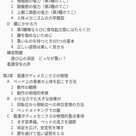
1 僧帽筋の張力（第1種のてこ）
2 腓腹筋の張力（第2種のてこ）
3 上腕二頭筋の張力（第3種のてこ）
4 人体メカニズムの力学模型
D 腰にかかる力
1 第5腰椎ならびに脊柱起立筋にはたらく力
2 腰を傷めないために
3 重いものを持つときの5つの基本
4 正しい姿勢は美しく見せる
練習問題
遊び心の演習 どっちが重い？
看護学生の声
第2章 看護ボディメカニクスの物理
A ベッド上の患者の上体を起こす方法
1 動作の観察
2 動作の物理的考察
B 小さな力でも大きな効果が
1 仰臥位から側臥位への体位変換の方法
2 ベッドメイキングでの皺
C 看護ボディメカニクスの物理的重点事項
1 まず前準備，ベッドの高さを調節
2 両足を広げ，安定性を増す
3 膝を曲げて低い姿勢をとる