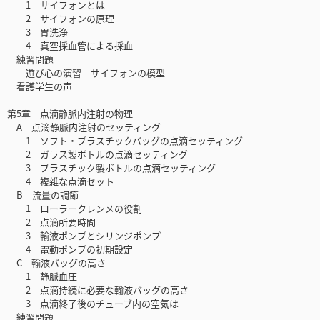
1 サイフォンとは
2 サイフォンの原理
3 胃洗浄
4 真空採血管による採血
練習問題
遊び心の演習 サイフォンの模型
看護学生の声
第5章 点滴静脈内注射の物理
A 点滴静脈内注射のセッティング
1 ソフト・プラスチックバッグの点滴セッティング
2 ガラス製ボトルの点滴セッティング
3 プラスチック製ボトルの点滴セッティング
4 複雑な点滴セット
B 流量の調節
1 ローラークレンメの役割
2 点滴所要時間
3 輸液ポンプとシリンジポンプ
4 電動ポンプの初期設定
C 輸液バッグの高さ
1 静脈血圧
2 点滴持続に必要な輸液バッグの高さ
3 点滴終了後のチューブ内の空気は
練習問題