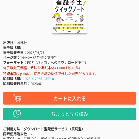
出版社
照林社
電子版ISBN
電子版発売日
2023/01/27
ページ数
144ページ
判型
文庫判
フォーマット
PDF（パソコンへのダウンロード不可）
¥1,100
電子版販売価格：
(本体¥1,000＋税10％)
特記事項
p.60に、使用許諾の関係で外した図表があります。
印刷版ISBN
978-4-7965-2577-0
印刷版発行年月
2023/01
カートに入れる
ちょっと立ち読み
ご利用方法
ダウンロード型配信サービス（買切型）
同時使用端末数
2
対応OS
iOS最新の２世代前まで / Android最新の２世代前まで