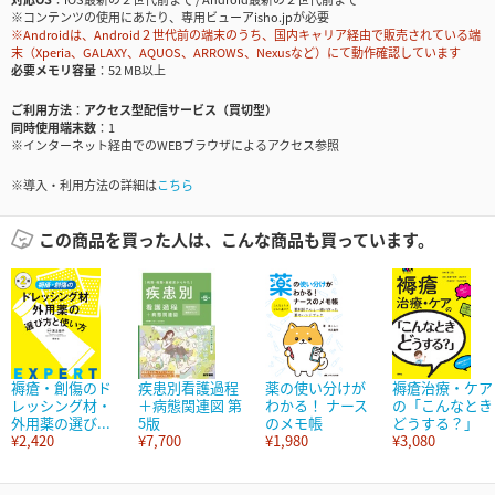
※コンテンツの使用にあたり、専用ビューアisho.jpが必要
※Androidは、Android２世代前の端末のうち、国内キャリア経由で販売されている端
末（Xperia、GALAXY、AQUOS、ARROWS、Nexusなど）にて動作確認しています
必要メモリ容量
52 MB以上
ご利用方法
アクセス型配信サービス（買切型）
同時使用端末数
1
※インターネット経由でのWEBブラウザによるアクセス参照
※導入・利用方法の詳細は
こちら
この商品を買った人は、こんな商品も買っています。
褥瘡・創傷のド
疾患別看護過程
薬の使い分けが
褥瘡治療・ケア
レッシング材・
＋病態関連図 第
わかる！ ナース
の「こんなとき
外用薬の選び...
5版
のメモ帳
どうする？」
¥2,420
¥7,700
¥1,980
¥3,080