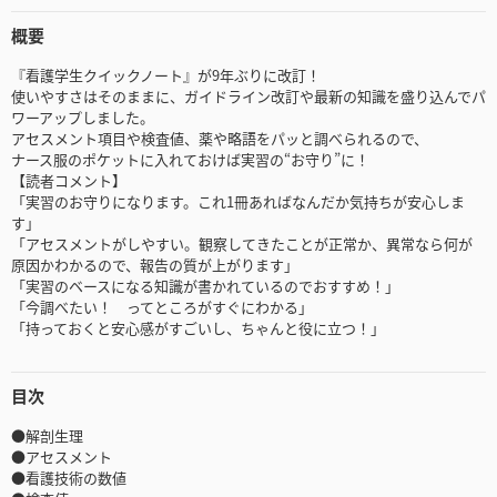
概要
『看護学生クイックノート』が9年ぶりに改訂！
使いやすさはそのままに、ガイドライン改訂や最新の知識を盛り込んでパ
ワーアップしました。
アセスメント項目や検査値、薬や略語をパッと調べられるので、
ナース服のポケットに入れておけば実習の“お守り”に！
【読者コメント】
「実習のお守りになります。これ1冊あればなんだか気持ちが安心しま
す」
「アセスメントがしやすい。観察してきたことが正常か、異常なら何が
原因かわかるので、報告の質が上がります」
「実習のベースになる知識が書かれているのでおすすめ！」
「今調べたい！ ってところがすぐにわかる」
「持っておくと安心感がすごいし、ちゃんと役に立つ！」
目次
●解剖生理
●アセスメント
●看護技術の数値