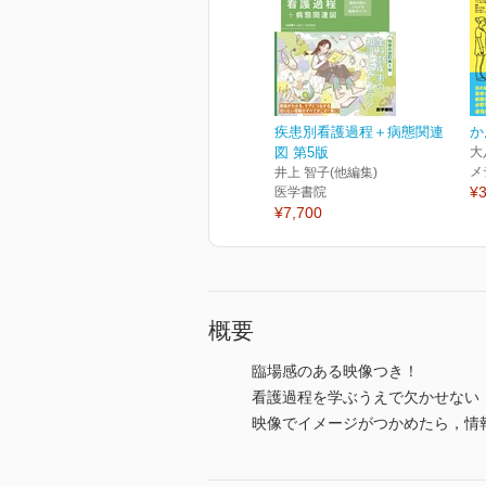
疾患別看護過程＋病態関連
か
図 第5版
大
メ
井上 智子(他編集)
¥3
医学書院
¥7,700
概要
臨場感のある映像つき！
看護過程を学ぶうえで欠かせない
映像でイメージがつかめたら，情