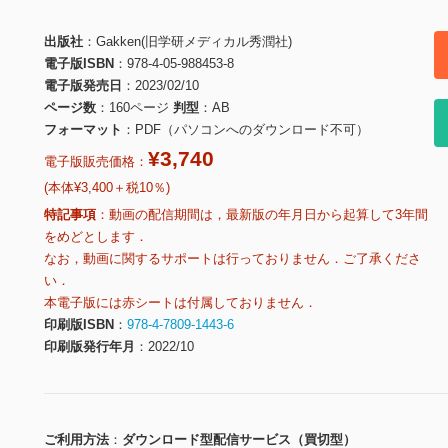
出版社
Gakken(旧学研メディカル秀潤社)
電子版ISBN
978-4-05-988453-8
電子版発売日
2023/02/10
ページ数
160ページ
判型
AB
フォーマット
PDF（パソコンへのダウンロード不可）
¥3,740
電子版販売価格：
(本体¥3,400＋税10％)
特記事項
動画の配信期間は，最新版の年月日から起算して3年間
をめどとします．
なお，動画に関するサポートは行っておりません．ご了承くださ
い．
本電子版には赤シートは付属しておりません．
印刷版ISBN
978-4-7809-1443-6
印刷版発行年月
2022/10
ご利用方法
ダウンロード型配信サービス（買切型）