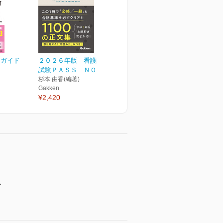
ィガイド
２０２６年版 看護師国家
試験ＰＡＳＳ ＮＯＴＥ
杉本 由香(編著)
Gakken
¥2,420
．