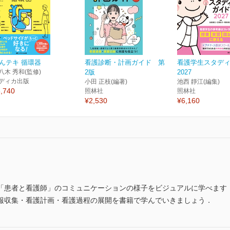
んテキ 循環器
看護診断・計画ガイド 第
看護学生スタデ
八木 秀和(監修)
2版
2027
ディカ出版
小田 正枝(編著)
池西 靜江(編集)
,740
照林社
照林社
¥2,530
¥6,160
「患者と看護師」のコミュニケーションの様子をビジュアルに学べます
報収集・看護計画・看護過程の展開を書籍で学んでいきましょう．