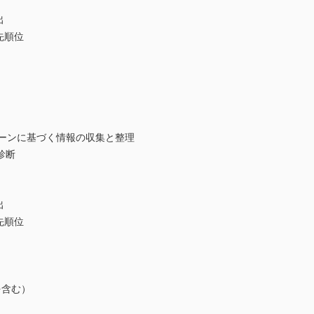
出
先順位
ーンに基づく情報の収集と整理
診断
出
先順位
を含む）