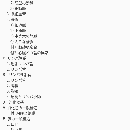
2) 筋型の動脈
3) 細動脈
3. 毛細血管
4. 静脈
1) 細静脈
2) 小静脈
3) 中等大の静脈
4) 大きな静脈
付1. 動静脈吻合
付2. 心臓と血管の異常
B. リンパ管系
1. 毛細リンパ管
2. リンパ管
8 リンパ性器官
1. リンパ管
2. 牌臓
3. 胸腺
4. 扁桃とリンパ小節
9 消化器系
A. 消化管の一般構造
付. 粘膜と漿膜
B. 腺の一般構造
1. 口腔
1) 口唇