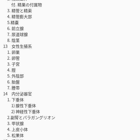
付. 精巣の付属物
3. 精管と精索
4. 精管膨大部
5.精嚢
6. 前立腺
7. 尿道球腺
8. 陰茎
13 女性生殖系
1. 卵巣
2. 卵管
3. 子宮
4. 腟
5. 外陰部
6. 胎盤
7. 謄帯
14 内分泌器官
1. 下垂体
1) 腺性下垂体
2) 神経性下垂体
2.副腎とパラガングリオン
3. 甲状腺
4. 上皮小体
5. 松果体