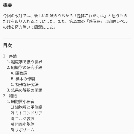
概要
今回の改訂では、新しい知識のうちから「是非これだけは」と思うもの
だけを取り入れるようにした。また、第15章の「感覚器」は肉眼レベル
の話を極力除いて簡潔にした。
目次
1 序論
1. 組織学で扱う世界
2. 組織学の研究手段
A. 顕微鏡
B. 標本の作製
C. 特殊な研究法
3. 結果の解釈の問題
2 細胞
1. 細胞質小器官
1) 細胞膜と単位膜
2) ミトコンドリア
3) ゴルジ装置
4) 粗面小胞体
5) リボゾーム