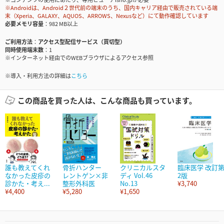
※Androidは、Android２世代前の端末のうち、国内キャリア経由で販売されている端
末（Xperia、GALAXY、AQUOS、ARROWS、Nexusなど）にて動作確認しています
必要メモリ容量
982 MB以上
ご利用方法
アクセス型配信サービス（買切型）
同時使用端末数
1
※インターネット経由でのWEBブラウザによるアクセス参照
※導入・利用方法の詳細は
こちら
この商品を買った人は、こんな商品も買っています。
誰も教えてくれ
骨折ハンター
クリニカルスタ
臨床医学 改訂
なかった皮疹の
レントゲン×非
ディ Vol.46
2版
診かた・考え...
整形外科医
No.13
¥3,740
¥4,400
¥5,280
¥1,650