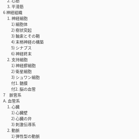
2. 心筋
3. 平滑筋
6 神経組織
1. 神経細胞
1) 細胞体
2) 樹状突起
3) 軸索とその鞘
4) 末梢神経の構築
5) シナプス
6) 神経終末
2. 支持細胞
1) 神経膠細胞
2) 衛星細胞
3) シュワン細胞
付1. 髄膜
付2. 脳の血管
7 脈管系
A. 血管系
1. 心臓
1) 心臓壁
2) 心臓の弁
3) 刺激伝導系
2. 動脈
1) 弾性型の動脈