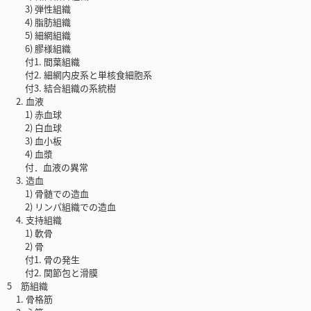
3) 弾性組織
4) 脂肪組織
5) 細網組織
6) 膠様組織
付1. 間葉組織
付2. 細網内皮系と単核食細胞系
付3. 結合組織の系統樹
2. 血液
1) 赤血球
2) 白血球
3) 血小板
4) 血漿
付．血液の異常
3. 造血
1) 骨髄での造血
2) リンパ組織での造血
4. 支持組織
1) 軟骨
2) 骨
付1. 骨の発生
付2. 関節包と滑膜
5 筋組織
1. 骨格筋