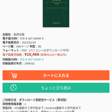
出版社
金原出版
電子版ISBN
978-4-307-83040-9
電子版発売日
2023/02/24
ページ数
546ページ
判型
B5
フォーマット
PDF（パソコンへのダウンロード不可）
¥10,466
電子版販売価格：
(本体¥9,515＋税10％)
印刷版ISBN
978-4-307-03040-3
印刷版発行年月
1994/02
カートに入れる
ちょっと立ち読み
ご利用方法
ダウンロード型配信サービス（買切型）
同時使用端末数
2
対応OS
iOS最新の２世代前まで / Android最新の２世代前まで
※コンテンツの使用にあたり、専用ビューアisho.jpが必要