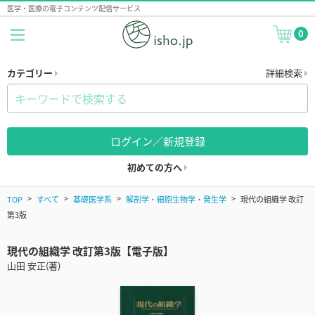
医学・医療の電子コンテンツ配信サービス
0
カテゴリー
詳細検索
ログイン／新規登録
初めての方へ
TOP
すべて
基礎医学系
解剖学・細胞生物学・発生学
現代の組織学 改訂
第3版
現代の組織学 改訂第3版【電子版】
山田 安正(著)