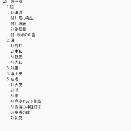
15 感覚器
1.眼
1) 眼球
付1. 眼の発生
付2. 眼底
2) 副眼器
付. 眼球の血管
2. 耳
1) 外耳
2) 中耳
3) 鼓膜
4) 内耳
3. 味蕾
4. 嗅上皮
5. 皮膚
1) 表皮
2) 毛
3) 爪
4) 真皮と皮下組織
5) 皮膚の神経終末
6) 皮膚の腺
7) 乳房