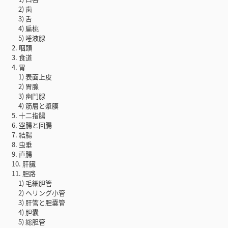
2) 歯
3) 舌
4) 扁桃
5) 唾液腺
2. 咽頭
3. 食道
4. 胃
1) 表面上皮
2) 胃腺
3) 幽門腺
4) 筋層と漿膜
5. 十二指腸
6. 空腸と回腸
7. 結腸
8. 虫垂
9. 直腸
10. 肝臓
11. 胆路
1) 毛細胆管
2) ヘリング小管
3) 肝管と胆嚢管
4) 胆嚢
5) 総胆管