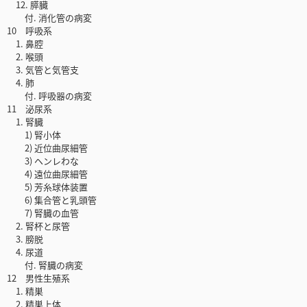
12. 膵臓
付. 消化管の病変
10 呼吸系
1. 鼻腔
2. 喉頭
3. 気管と気管支
4. 肺
付. 呼吸器の病変
11 泌尿系
1. 腎臓
1) 腎小体
2) 近位曲尿細管
3) ヘンレわな
4) 遠位曲尿細管
5) 芳糸球体装置
6) 集合管と乳頭管
7) 腎臓の血管
2. 腎杯と尿管
3. 膀脱
4. 尿道
付. 腎臓の病変
12 男性生殖系
1. 精巣
2. 精巣上体