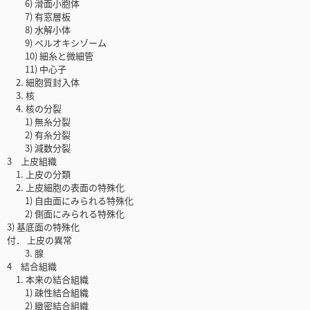
6) 滑面小胞体
7) 有窓層板
8) 水解小体
9) ペルオキシゾーム
10) 細糸と微細管
11) 中心子
2. 細胞質封入体
3. 核
4. 核の分裂
1) 無糸分裂
2) 有糸分裂
3) 減数分裂
3 上皮組織
1. 上皮の分類
2. 上皮細胞の表面の特殊化
1) 自由面にみられる特殊化
2) 側面にみられる特殊化
3) 基底面の特殊化
付． 上皮の異常
3. 腺
4 結合組織
1. 本来の結合組織
1) 疎性結合組織
2) 緻密結合組織