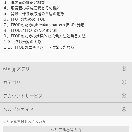
３．眼表面の構造と機能
４．眼表面の構成要素とその機能
５．開瞼に伴う涙液層の各層の動態
６．TFOTのためのTFOD
７．TFODのためのbreakup pattern (BUP) 分類
８．TFODとTFOTのまとめと利点
９．TFODのための効果的な染色方法と瞬目方法
１０．点眼治療の実際
１１．TFODのエキスパートになったなら
isho.jpアプリ
カテゴリー
アカウントサービス
ヘルプ＆ガイド
シリアル番号をお持ちの方
シリアル番号入力