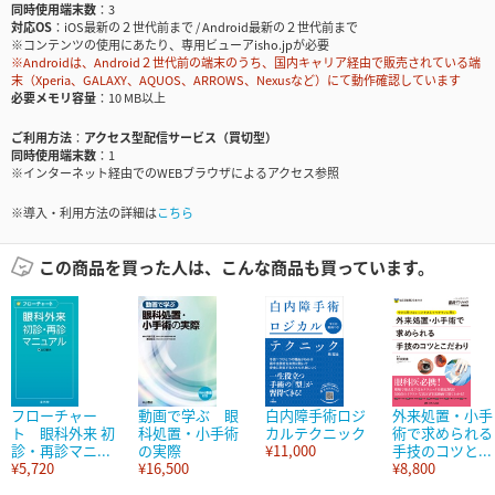
同時使用端末数
3
対応OS
iOS最新の２世代前まで / Android最新の２世代前まで
※コンテンツの使用にあたり、専用ビューアisho.jpが必要
※Androidは、Android２世代前の端末のうち、国内キャリア経由で販売されている端
末（Xperia、GALAXY、AQUOS、ARROWS、Nexusなど）にて動作確認しています
必要メモリ容量
10 MB以上
ご利用方法
アクセス型配信サービス（買切型）
同時使用端末数
1
※インターネット経由でのWEBブラウザによるアクセス参照
※導入・利用方法の詳細は
こちら
この商品を買った人は、こんな商品も買っています。
フローチャー
動画で学ぶ 眼
白内障手術ロジ
外来処置・小手
ト 眼科外来 初
科処置・小手術
カルテクニック
術で求められる
診・再診マニ...
の実際
¥11,000
手技のコツと...
¥5,720
¥16,500
¥8,800