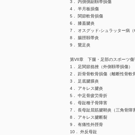
3． 内側側副靱帯損傷
4． 半月板損傷
5． 関節軟骨損傷
6． 膝蓋腱炎
7． オスグッド-シュラッター病（Osgood
8． 腸脛靱帯炎
9． 鵞足炎
第VII章 下腿・足部のスポーツ傷
1． 足関節捻挫（外側靱帯損傷）
2． 距骨骨軟骨損傷（離断性骨軟
3． 足底腱膜炎
4． アキレス腱炎
5． 中足骨疲労骨折
6． 母趾種子骨障害
7． 長母趾屈筋腱鞘炎（三角骨障
8． アキレス腱断裂
9． 有痛性外脛骨
10． 外反母趾