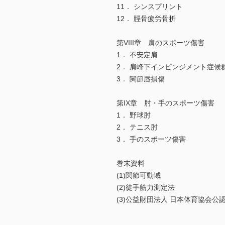
11． シンスプリント
12． 脛骨疲労骨折
第VIII章 肩のスポーツ傷害
1． 不安定肩
2． 肩峰下インピンジメント症候
3． 関節唇損傷
第IX章 肘・手のスポーツ傷害
1． 野球肘
2． テニス肘
3． 手のスポーツ傷害
巻末資料
(1)関節可動域
(2)徒手筋力測定法
(3)公益財団法人 日本体育協会