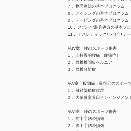
7． 物理療法の基本プログラム
8． アイシングの基本プログラム
9． テーピングの基本プログラム
10． スポーツ装具処方の基本プ
11． アスレティックリハビリテ
第IV章 腰のスポーツ傷害
1． 非特異的腰痛（腰痛症）
2． 腰椎椎間板ヘルニア
3． 腰椎分離症
第V章 股関節・鼠径部のスポー
1． 鼠径部痛症候群
2． 大腿骨寛骨臼インピンジメン
第VI章 膝のスポーツ傷害
1． 前十字靱帯損傷
2． 後十字靱帯損傷