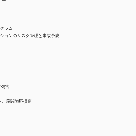
ログラム
ーションのリスク管理と事故予防
ツ傷害
ト、股関節唇損傷