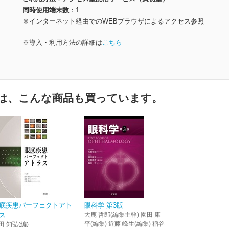
同時使用端末数
1
※インターネット経由でのWEBブラウザによるアクセス参照
※導入・利用方法の詳細は
こちら
は、こんな商品も買っています。
底疾患パーフェクトアト
眼科学 第3版
ス
大鹿 哲郎(編集主幹) 園田 康
平(編集) 近藤 峰生(編集) 稲谷
田 知弘(編)