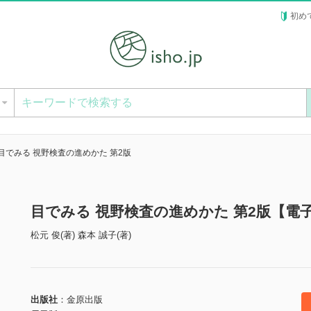
初め
ー
目でみる 視野検査の進めかた 第2版
目でみる 視野検査の進めかた 第2版【電
松元 俊(著) 森本 誠子(著)
出版社
金原出版