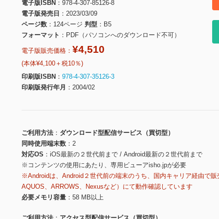
電子版ISBN
978-4-307-85126-8
電子版発売日
2023/03/09
ページ数
124ページ
判型
B5
フォーマット
PDF（パソコンへのダウンロード不可）
¥4,510
電子版販売価格：
(本体¥4,100＋税10％)
印刷版ISBN
978-4-307-35126-3
印刷版発行年月
2004/02
ご利用方法
ダウンロード型配信サービス（買切型）
同時使用端末数
2
対応OS
iOS最新の２世代前まで / Android最新の２世代前まで
※コンテンツの使用にあたり、専用ビューアisho.jpが必要
※Androidは、Android２世代前の端末のうち、国内キャリア経由で販
AQUOS、ARROWS、Nexusなど）にて動作確認しています
必要メモリ容量
58 MB以上
ご利用方法
アクセス型配信サービス（買切型）