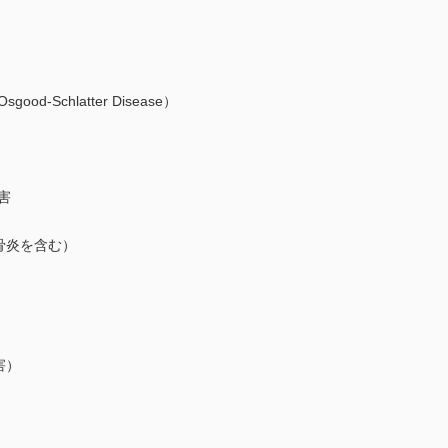
-Schlatter Disease）
害
骨炎を含む）
害）