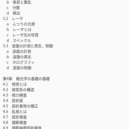
b 吸収と散乱
c 分散
d 検出
3.2 レーザ
a ふつうの光源
b レーザとは
c レーザ光の性質
d スペックル
3.3 波面の計測と再生，制御
a 波面の計測
b 波面の再生
c ホログラフィ
d 波面の制御
第4章 眼光学の基礎の基礎
4.1 視覚とは
4.2 視覚系の構造
4.3 視力検査
4.4 屈折度
4.5 屈折異常の矯正
4.6 乱視とは
4.7 屈折検査
4.8 調節検査
4.9 調節麻痺屈折検査