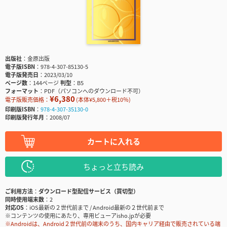
出版社
金原出版
電子版ISBN
978-4-307-85130-5
電子版発売日
2023/03/10
ページ数
144ページ
判型
B5
フォーマット
PDF（パソコンへのダウンロード不可）
¥6,380
電子版販売価格：
(本体¥5,800＋税10％)
印刷版ISBN
978-4-307-35130-0
印刷版発行年月
2008/07
カートに入れる
ちょっと立ち読み
ご利用方法
ダウンロード型配信サービス（買切型）
同時使用端末数
2
対応OS
iOS最新の２世代前まで / Android最新の２世代前まで
※コンテンツの使用にあたり、専用ビューアisho.jpが必要
※Androidは、Android２世代前の端末のうち、国内キャリア経由で販売されている端