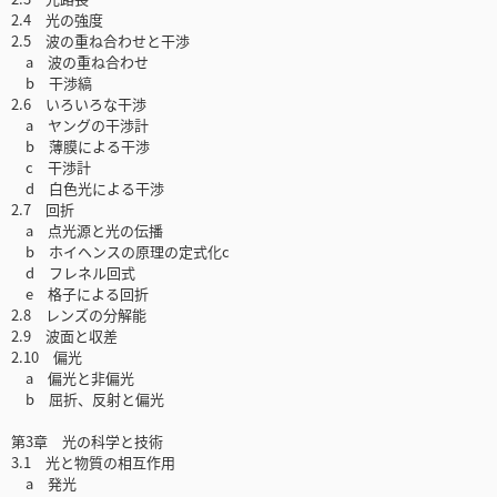
2.4 光の強度
2.5 波の重ね合わせと干渉
a 波の重ね合わせ
b 干渉縞
2.6 いろいろな干渉
a ヤングの干渉計
b 薄膜による干渉
c 干渉計
d 白色光による干渉
2.7 回折
a 点光源と光の伝播
b ホイヘンスの原理の定式化c
d フレネル回式
e 格子による回折
2.8 レンズの分解能
2.9 波面と収差
2.10 偏光
a 偏光と非偏光
b 屈折、反射と偏光
第3章 光の科学と技術
3.1 光と物質の相互作用
a 発光