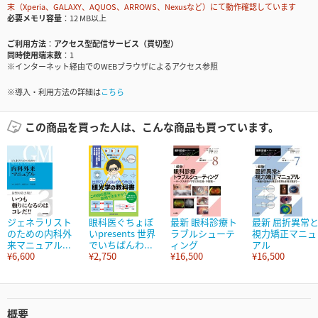
末（Xperia、GALAXY、AQUOS、ARROWS、Nexusなど）にて動作確認しています
必要メモリ容量
12 MB以上
ご利用方法
アクセス型配信サービス（買切型）
同時使用端末数
1
※インターネット経由でのWEBブラウザによるアクセス参照
※導入・利用方法の詳細は
こちら
この商品を買った人は、こんな商品も買っています。
ジェネラリスト
眼科医ぐちょぽ
最新 眼科診療ト
最新 屈折異常
のための内科外
いpresents 世界
ラブルシューテ
視力矯正マニュ
来マニュアル...
でいちばんわ...
ィング
アル
¥6,600
¥2,750
¥16,500
¥16,500
概要