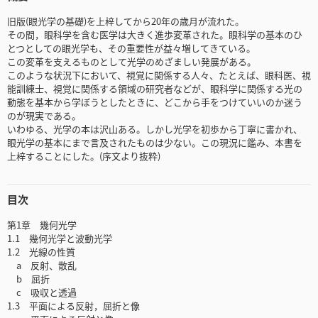
旧版(眼光学の基礎)を上梓してから20年の歳月が流れた。
その間，眼科学を含む医学は大きく進歩変革された。眼科学の基本のひ
とつとしての眼光学も、その重要性が益々増してきている。
この変革を支えるものとして光学のめざましい発展がある。
このような状況下において、視覚に関係する人々、たとえば、眼科医、視
能訓練士、視覚に関係する領域の研究者などが、眼科学に関係する光の
動態を基本から学ぼうとしたときに、どこから手をつけていいのか迷う
のが現実である。
いわゆる、光学の本は沢山ある。しかし光学を初歩から丁寧に書かれ、
眼光学の基本にまで言及されたものは少ない。この現況に鑑み、本書を
上梓することにした。(序文より抜粋)
目次
第1章 幾何光学
1.1 幾何光学と波動光学
1.2 光線の性質
a 反射、散乱
b 屈折
c 吸収と透過
1.3 平面による反射，屈折と像