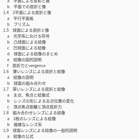
a 平面による反射と像
b 平面での屈折と像
1.4 2平面による屈折と像
a 平行平面板
b プリズム
1.5 球面による屈折と像
a 光学系における符号
b 凸球面による結像
c 凹球面による結像
d 球面による結像のまとめ
e 結像の図的説明
f 屈折力とvergence
1.6 薄いレンズによる屈折と結像
a 結像の説明
b 球面の組み合わせ
1.7 厚いレンズによる屈折と結像
a 主点、焦点と結像式
b レンズの形による主点位置の変化
c 頂点焦点距離と頂点屈折力
1.8 組み合わせレンズによる結像
a 2枚のレンズによる結像
b 複雑なレンズ系
1.9 球面レンズによる結像の一般的説明
a 結像の公式