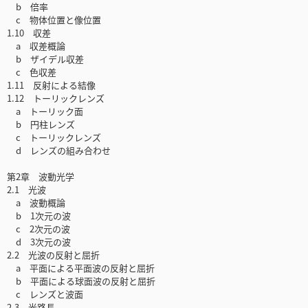
b 倍率
c 物体位置と像位置
1.10 収差
a 収差概論
b ザイデル収差
c 色収差
1.11 反射による結像
1.12 トーリックレンズ
a トーリック面
b 円柱レンズ
c トーリックレンズ
d レンズの組み合わせ
第2章 波動光学
2.1 光波
a 波動概論
b 1次元の波
c 2次元の波
d 3次元の波
2.2 光波の反射と屈折
a 平面による平面波の反射と屈折
b 平面による球面波の反射と屈折
c レンズと波面
2.3 光路長