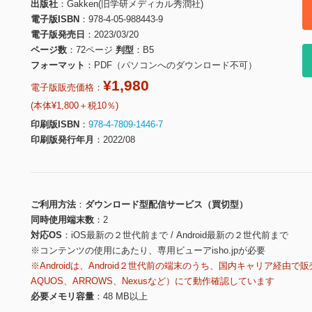
出版社
Gakken(旧学研メディカル秀潤社)
電子版ISBN
978-4-05-988443-9
電子版発売日
2023/03/20
ページ数
72ページ
判型
B5
フォーマット
PDF（パソコンへのダウンロード不可）
¥1,980
電子版販売価格：
(本体¥1,800＋税10％)
印刷版ISBN
978-4-7809-1446-7
印刷版発行年月
2022/08
ご利用方法
ダウンロード型配信サービス（買切型）
同時使用端末数
2
対応OS
iOS最新の２世代前まで / Android最新の２世代前まで
※コンテンツの使用にあたり、専用ビューアisho.jpが必要
※Androidは、Android２世代前の端末のうち、国内キャリア経由で販
AQUOS、ARROWS、Nexusなど）にて動作確認しています
必要メモリ容量
48 MB以上