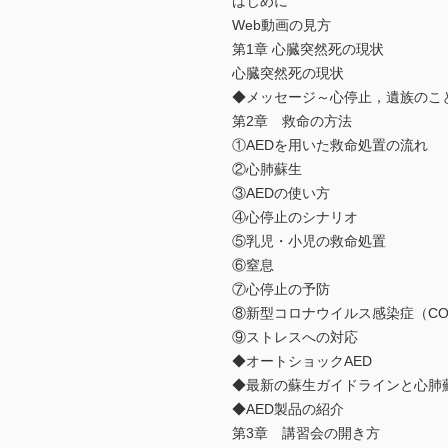
はじめに
Web動画の見方
第1章 心臓突然死の現状
心臓突然死の現状
◆メッセージ～心停止，遺族のこ
第2章 救命の方法
①AEDを用いた救命処置の流れ
②心肺蘇生
③AEDの使い方
④心停止のシナリオ
⑤乳児・小児の救命処置
⑥窒息
⑦心停止の予防
⑧新型コロナウイルス感染症（COV
⑨ストレスへの対応
◆オートショックAED
◆最新の蘇生ガイドラインと心肺
◆AED製品の紹介
第3章 講習会の開き方