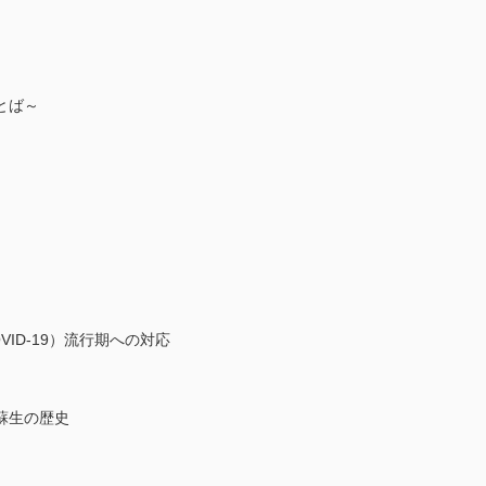
とば～
ID-19）流行期への対応
蘇生の歴史