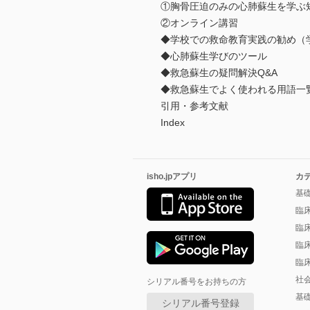
①胸骨圧迫のみの心肺蘇生を学ぶ
②オンライン講習
◆学校での救命教育実践の勧め（
◆心肺蘇生学びのツール
◆救急蘇生の疑問解決Q&A
◆救急蘇生でよく使われる用語一
引用・参考文献
Index
isho.jpアプリ
カ
基
臨
臨
臨
臨
社
シリアル番号をお持ちの方
基
シリアル番号登録