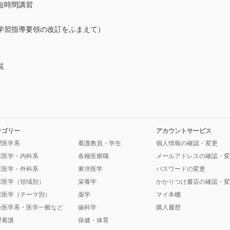
短時間講習
学習指導要領の改訂をふまえて）
覧
テゴリー
アカウントサービス
礎医学系
看護教員・学生
個人情報の確認・変更
床医学・内科系
各種医療職
メールアドレスの確認・変
床医学・外科系
東洋医学
パスワードの変更
床医学（領域別）
栄養学
かかりつけ書店の確認・変
床医学（テーマ別）
薬学
マイ本棚
会医学系・医学一般など
歯科学
購入履歴
礎看護
保健・体育