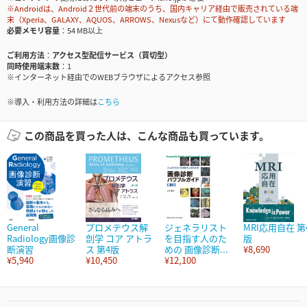
※Androidは、Android２世代前の端末のうち、国内キャリア経由で販売されている端
末（Xperia、GALAXY、AQUOS、ARROWS、Nexusなど）にて動作確認しています
必要メモリ容量
54 MB以上
ご利用方法
アクセス型配信サービス（買切型）
同時使用端末数
1
※インターネット経由でのWEBブラウザによるアクセス参照
※導入・利用方法の詳細は
こちら
この商品を買った人は、こんな商品も買っています。
General
プロメテウス解
ジェネラリスト
MRI応用自在 第
Radiology画像診
剖学 コア アトラ
を目指す人のた
版
断演習
ス 第4版
めの 画像診断...
¥8,690
¥5,940
¥10,450
¥12,100