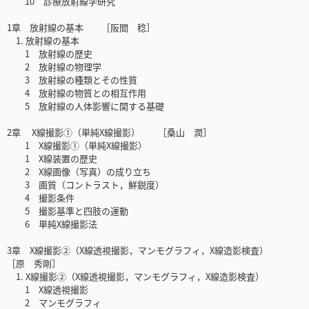
10 診療放射線学研究
1章 放射線の基本 ［阪間 稔］
1. 放射線の基本
1 放射線の歴史
2 放射線の物理学
3 放射線の種類とその性質
4 放射線の物質との相互作用
5 放射線の人体影響に関する基礎
2章 X線撮影①（単純X線撮影） ［桑山 潤］
1 X線撮影①（単純X線撮影）
1 X線装置の歴史
2 X線画像（写真）の成り立ち
3 画質（コントラスト，鮮鋭度）
4 撮影条件
5 撮影基準と四肢の運動
6 単純X線撮影法
3章 X線撮影②（X線透視撮影，マンモグラフィ，X線造影検査）
［原 秀剛］
1. X線撮影②（X線透視撮影，マンモグラフィ，X線造影検査）
1 X線透視撮影
2 マンモグラフィ