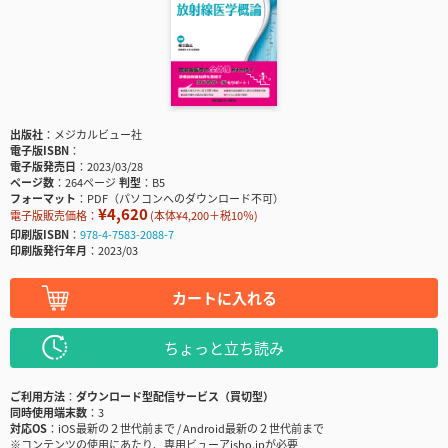
出版社
メジカルビュー社
電子版ISBN
電子版発売日
2023/03/28
ページ数
264ページ
判型
B5
フォーマット
PDF（パソコンへのダウンロード不可）
¥4,620
電子版販売価格：
(本体¥4,200＋税10％)
印刷版ISBN
978-4-7583-2088-7
印刷版発行年月
2023/03
カートに入れる
ちょっと立ち読み
ご利用方法
ダウンロード型配信サービス（買切型）
同時使用端末数
3
対応OS
iOS最新の２世代前まで / Android最新の２世代前まで
※コンテンツの使用にあたり、専用ビューアisho.jpが必要