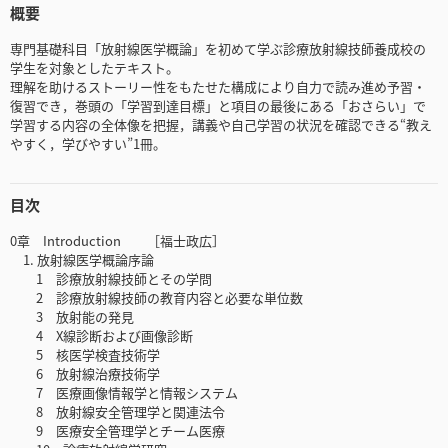
概要
専門基礎科目「放射線医学概論」を初めて学ぶ診療放射線技師養成校の
学生を対象としたテキスト。
理解を助けるストーリー性をもたせた構成により自力で読み進め予習・
復習でき，巻頭の「学習到達目標」と項目の最後にある「おさらい」で
学習する内容の全体像を把握，講義や自己学習の状況を確認できる“教え
やすく，学びやすい”1冊。
目次
0章 Introduction ［福士政広］
1. 放射線医学概論序論
1 診療放射線技師とその学問
2 診療放射線技師の教育内容と必要な単位数
3 放射能の発見
4 X線診断および画像診断
5 核医学検査技術学
6 放射線治療技術学
7 医療画像情報学と情報システム
8 放射線安全管理学と関連法令
9 医療安全管理学とチーム医療