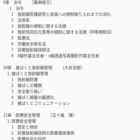
9章 法令 ［藤淵俊王］
. 1 法令
1 放射線防護研究と各国への規制取り入れまでの流れ
2 法体系
3 放射線の規制に関する法規
4 放射性同位元素等の規制に関する法律（RI等規制法）
5 医療法
6 労働安全衛生法
7 診療放射線技師法
8 X線作業主任者・γ線透過写真撮影作業主任者
10章 被ばくと放射線管理 ［大谷浩樹］
1. 被ばくと放射線管理
1 放射線防護
2 被ばくの種類
3 安全取り扱い
4 被ばく線量の最適化
5 被ばくとコミュニケーション
11章 医療安全管理 ［五十嵐 博］
1. 医療安全管理
1 歴史と現状
2 診療放射線技師の医療事故事例
3 医療安全の目的