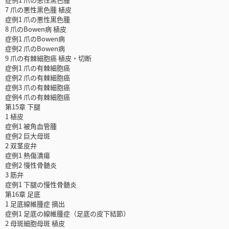
7 爪の悪性黒色腫 植皮
症例1 爪の悪性黒色腫
8 爪のBowen病 植皮
症例1 爪のBowen病
症例2 爪のBowen病
9 爪の有棘細胞癌 植皮・切断
症例1 爪の有棘細胞癌
症例2 爪の有棘細胞癌
症例3 爪の有棘細胞癌
症例4 爪の有棘細胞癌
第15章 下腿
1 植皮
症例1 被角血管腫
症例2 巨大母斑
2 双茎皮弁
症例1 熱傷潰瘍
症例2 慢性骨髄炎
3 筋弁
症例1 下腿の慢性骨髄炎
第16章 足底
1 足底線維腫症 摘出
症例1 足底の線維腫症（足底の皮下結節）
2 母斑細胞母斑 植皮