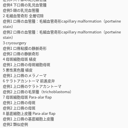
症例4 下口唇の乳児血管腫
症例5 頤の乳児血管腫
2 毛細血管奇形 全層切除
症例1 口唇の血管腫：毛細血管奇形capillary malformation（portwine
stain）
症例2 口唇の血管腫：毛細血管奇形capillary malformation（portwine
stain）
3 cryosurgery
症例1 口唇粘膜の静脈奇形
症例2 口唇の静脈奇形
4 母斑細胞母斑 植皮
症例1 上口唇の母斑細胞母斑
5 悪性黒色腫 植皮
症例1 上口唇のメラノーマ
6 ケラトアカントーマ 前進皮弁
症例1 上口唇のケラトアカントーマ
症例2 上口唇の毛芽腫（trichoblastoma）
7 母斑細胞母斑 Para-alar flap
症例1 上口唇の母斑
症例2 上口唇の母斑
8 基底細胞上皮腫 Para-alar flap
症例1 上口唇の基底細胞上皮腫
症例2 類似症例