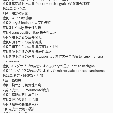
症例5 基底細胞上皮腫 free composite graft（遊離複合移植）
第12章 頤・顎部
1 頤・顎部の病変
症例1 W-Plasty 瘢痕
症例2 lazy S incision 先天性母斑
症例3 T-Plasty 先天性母斑
症例4 transposition flap 先天性母斑
症例5 顎下からの皮弁 瘢痕
症例6 顎下からの皮弁 瘢痕
症例7 顎下からの皮弁 基底細胞上皮腫
症例8 顎下からの皮弁 先天性母斑
症例9 顎下からの皮弁 rotation flap 悪性黒子黒色腫 lentigo maligna
melanoma
症例10 ジグザグ型の皮切による皮弁 悪性黒子 lentigo maligna
症例11 ジグザグ型の皮切による皮弁 microcystic adnexal carcinoma
第13章 軀幹・腰臀部・陰部
1 皮下茎皮弁
症例1 胸骨部の色素性母斑
2 菱型皮弁，Dufourmentel皮弁
症例1 軀幹の悪性黒色腫
症例2 軀幹の悪性黒色腫
症例3 軀幹の悪性黒色腫
3 回転皮弁 異物の露出