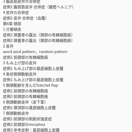
3 腹直筋皮弁の合併症
症例1 腹直筋皮弁 合併症（腹壁ヘルニア）
4 皮弁の合併症
症例1 皮弁 合併症（血腫）
第6章 頭部
1 分層植皮
症例1 頭蓋骨の露出（頭部の有棘細胞癌）
症例2 頭蓋骨の露出（頭部の有棘細胞癌）
2 皮弁
word axial pattern，random pattern
症例1 前頭部の有棘細胞癌
3 もみ上げ部の皮弁
症例1 もみ上げ部の基底細胞上皮腫
4 島状側頭動脈皮弁
症例1 もみ上げ部の基底細胞上皮腫
5 側頭動脈を含んだhatchet flap
症例1 前頭部の有棘細胞癌
症例2 前頭部の有棘細胞癌
6 側頭動脈皮弁（皮下茎）
症例1 頭頂部の基底細胞上皮腫
7 側頭動脈皮弁
症例1 前頭部の剣創状強皮症
症例2 前頭部のmorphea
症例3 参考症例：基底細胞上皮腫