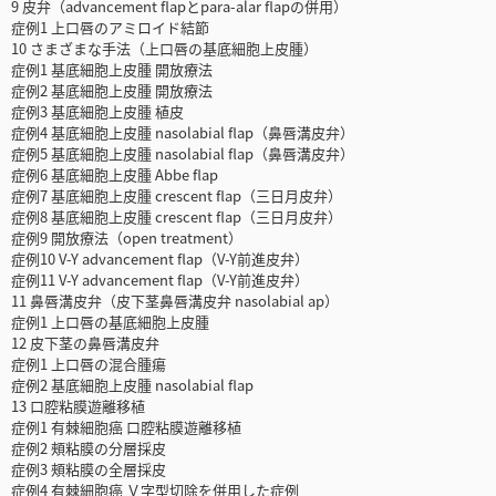
9 皮弁（advancement flapとpara-alar flapの併用）
症例1 上口唇のアミロイド結節
10 さまざまな手法（上口唇の基底細胞上皮腫）
症例1 基底細胞上皮腫 開放療法
症例2 基底細胞上皮腫 開放療法
症例3 基底細胞上皮腫 植皮
症例4 基底細胞上皮腫 nasolabial flap（鼻唇溝皮弁）
症例5 基底細胞上皮腫 nasolabial flap（鼻唇溝皮弁）
症例6 基底細胞上皮腫 Abbe flap
症例7 基底細胞上皮腫 crescent flap（三日月皮弁）
症例8 基底細胞上皮腫 crescent flap（三日月皮弁）
症例9 開放療法（open treatment）
症例10 V-Y advancement flap（V-Y前進皮弁）
症例11 V-Y advancement flap（V-Y前進皮弁）
11 鼻唇溝皮弁（皮下茎鼻唇溝皮弁 nasolabial ap）
症例1 上口唇の基底細胞上皮腫
12 皮下茎の鼻唇溝皮弁
症例1 上口唇の混合腫瘍
症例2 基底細胞上皮腫 nasolabial flap
13 口腔粘膜遊離移植
症例1 有棘細胞癌 口腔粘膜遊離移植
症例2 頰粘膜の分層採皮
症例3 頰粘膜の全層採皮
症例4 有棘細胞癌 Ｖ字型切除を併用した症例