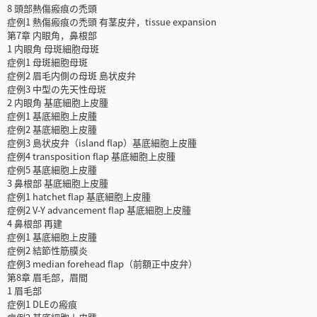
8 頭部熱傷瘢痕の禿頭
症例1 熱傷瘢痕の禿頭 有茎皮弁，tissue expansion
第7章 内眼角，鼻根部
1 内眼角 母斑細胞母斑
症例1 母斑細胞母斑
症例2 眉毛内側の母斑 島状皮弁
症例3 中型の先天性母斑
2 内眼角 基底細胞上皮腫
症例1 基底細胞上皮腫
症例2 基底細胞上皮腫
症例3 島状皮弁（island flap）基底細胞上皮腫
症例4 transposition flap 基底細胞上皮腫
症例5 基底細胞上皮腫
3 鼻根部 基底細胞上皮腫
症例1 hatchet flap 基底細胞上皮腫
症例2 V-Y advancement flap 基底細胞上皮腫
4 鼻根部 再建
症例1 基底細胞上皮腫
症例2 結節性筋膜炎
症例3 median forehead flap（前額正中皮弁）
第8章 眉毛部，眉間
1 眉毛部
症例1 DLEの瘢痕