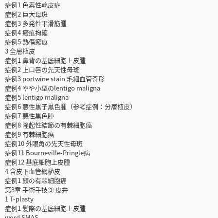
症例1 色素性乾皮症
症例2 巨大母斑
症例3 多発性平滑筋腫
症例4 瘢痕拘縮
症例5 熱傷瘢痕
3 全層植皮
症例1 鼻背の基底細胞上皮腫
症例2 上口唇の先天性母斑
症例3 portwine stain 毛細血管奇形
症例4 やや小型のlentigo maligna
症例5 lentigo maligna
症例6 悪性黒子黒色腫（参考症例：分層植皮）
症例7 悪性黒色腫
症例8 隆起性結節の有棘細胞癌
症例9 有棘細胞癌
症例10 外眼角の先天性母斑
症例11 Bourneville-Pringle病
症例12 基底細胞上皮腫
4 含皮下血管網植皮
症例1 顔の有棘細胞癌
第3章 手術手技③ 皮弁
1 T-plasty
症例1 髪際の基底細胞上皮腫
word SMAS