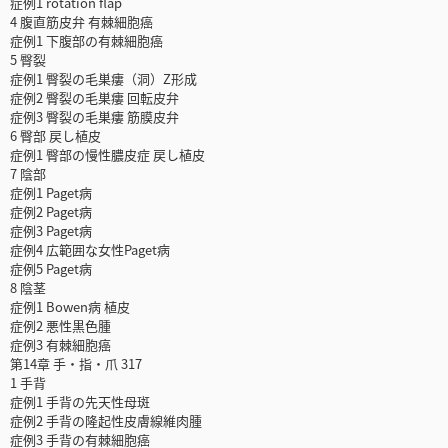
症例1 rotation flap
4 腹直筋皮弁 有棘細胞癌
症例1 下腹部の有棘細胞癌
5 臀裂
症例1 臀裂の毛巣瘻（洞）Z形成
症例2 臀裂の毛巣瘻 回転皮弁
症例3 臀裂の毛巣瘻 筋膜皮弁
6 臀部 戻し植皮
症例1 臀部の慢性膿皮症 戻し植皮
7 陰部
症例1 Paget病
症例2 Paget病
症例3 Paget病
症例4 広範囲な女性Paget病
症例5 Paget病
8 陰茎
症例1 Bowen病 植皮
症例2 悪性黒色腫
症例3 有棘細胞癌
第14章 手・指・爪 317
1 手背
症例1 手背の先天性母斑
症例2 手背の隆起性皮膚線維肉腫
症例3 手背の有棘細胞癌