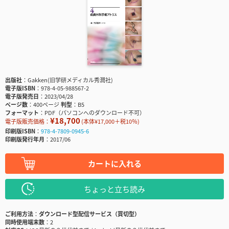
出版社
Gakken(旧学研メディカル秀潤社)
電子版ISBN
978-4-05-988567-2
電子版発売日
2023/04/28
ページ数
400ページ
判型
B5
フォーマット
PDF（パソコンへのダウンロード不可）
¥18,700
電子版販売価格：
(本体¥17,000＋税10％)
印刷版ISBN
978-4-7809-0945-6
印刷版発行年月
2017/06
カートに入れる
ちょっと立ち読み
ご利用方法
ダウンロード型配信サービス（買切型）
同時使用端末数
2