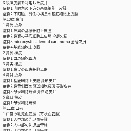
3 眼瞼皮膚を利用した皮弁
症例1 内眼角の下方の基底細胞上皮腫
症例2 下眼瞼，外側の横長の基底細胞上皮腫
第10章 鼻部
1 鼻翼 皮弁
症例1 鼻翼の基底細胞上皮腫
症例2 鼻翼の基底細胞上皮腫 全層欠損
症例3 microcystic adenoid carcinoma 全層欠損
症例4 基底細胞上皮腫
2 鼻翼 植皮
症例1 母斑細胞母斑
3 鼻尖 植皮
症例1 鼻尖の母斑細胞母斑
4 鼻背 皮弁
症例1 基底細胞上皮腫 菱形皮弁
症例2 鼻背側面の母斑細胞母斑 菱形皮弁
症例3 母斑細胞母斑 鼻唇溝皮弁
5 鼻背 植皮
症例1 母斑細胞母斑
第11章 口唇
1 口唇の乳児血管腫（苺状血管腫）
症例1 人中部の乳児血管腫
症例2 人中部の乳児血管腫
症例3 人中部の乳児血管腫