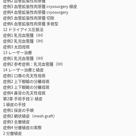
症例2 血管拡張性肉芽腫
症例3 血管拡張性肉芽腫 cryosurgery 植皮
症例4 血管拡張性肉芽腫 cryosurgery
症例5 血管拡張性肉芽腫 切除
症例6 血管拡張性肉芽腫 多発型
12 ドライアイス圧抵法
症例1 乳児血管腫（IH）
症例2 乳児血管腫（IH）
症例3 太田母斑
13 レーザー治療
症例1 乳児血管腫（IH）
症例2 参考症例：乳児血管腫（IH）
14 レーザー治療と植皮
症例1 口唇の先天性母斑
症例2 上下眼瞼の分離母斑
症例3 上下眼瞼の分離母斑
症例4 鼻背の先天性母斑
第2章 手術手技② 植皮
1 植皮の手技
症例1 採皮の手順
症例2 網状植皮（mesh graft）
症例3 全層植皮
症例4 分層植皮の実際
2 分層植皮