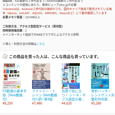
対応OS
iOS最新の２世代前まで / Android最新の２世代前まで
※コンテンツの使用にあたり、専用ビューアisho.jpが必要
※Androidは、Android２世代前の端末のうち、国内キャリア経由で販売されている端
末（Xperia、GALAXY、AQUOS、ARROWS、Nexusなど）にて動作確認しています
必要メモリ容量
310 MB以上
ご利用方法
アクセス型配信サービス（買切型）
同時使用端末数
1
※インターネット経由でのWEBブラウザによるアクセス参照
※導入・利用方法の詳細は
こちら
この商品を買った人は、こんな商品も買っています。
ER創傷の基本手
アナトミー・ト
当直で役に立
骨折ハンター
技［Web動画
レイン [Web動画
つ！ シーネ・ギ
レントゲン×非
付］
付]<訳> 第4版
プス固定の基...
整形外科医
¥8,250
¥7,480
¥4,620
¥5,280