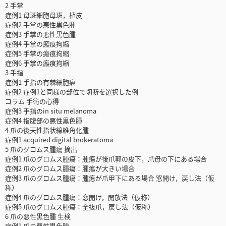
2 手掌
症例1 母斑細胞母斑，植皮
症例2 手掌の悪性黒色腫
症例3 手掌の悪性黒色腫
症例4 手掌の瘢痕拘縮
症例5 手掌の瘢痕拘縮
症例6 手掌の瘢痕拘縮
3 手指
症例1 手指の有棘細胞癌
症例2 症例1と同様の部位で切断を選択した例
コラム 手術の心得
症例3 手指のin situ melanoma
症例4 指腹部の悪性黒色腫
4 爪の後天性指状線維角化腫
症例1 acquired digital brokeratoma
5 爪のグロムス腫瘍 摘出
症例1 爪のグロムス腫瘍：腫瘍が後爪郭の皮下，爪母の下にある場合
症例2 爪のグロムス腫瘍：腫瘍が大きい場合
症例3 爪のグロムス腫瘍：腫瘍が爪甲下にある場合 窓開け，戻し法（仮
称）
症例4 爪のグロムス腫瘍：窓開け，開放法（仮称）
症例5 爪のグロムス腫瘍：全抜爪，戻し法（仮称）
6 爪の悪性黒色腫 生検
症例1 爪の悪性黒色腫