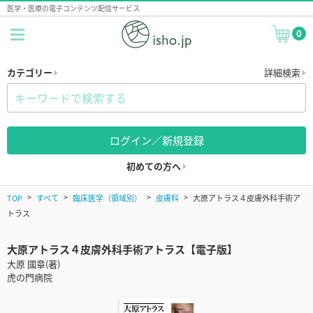
医学・医療の電子コンテンツ配信サービス
0
カテゴリー
詳細検索
ログイン／新規登録
初めての方へ
TOP
すべて
臨床医学（領域別）
皮膚科
大原アトラス４皮膚外科手術ア
トラス
大原アトラス４皮膚外科手術アトラス【電子版】
大原 國章(著)
虎の門病院