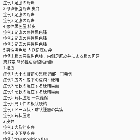
症例1 足底の母斑
3 母斑細胞母斑 皮弁
症例1 足底の母斑
症例2 足底の母斑
4 悪性黒色腫 植皮
症例1 足底の悪性黒色腫
症例2 足底の悪性黒色腫
症例3 足底の悪性黒色腫
5 悪性黒色腫 内側足底皮弁
症例1 踵の悪性黒色腫：内側足底皮弁による踵の再建
第17章 隆起性皮膚線維肉腫
1 植皮
症例1 大小の結節の集簇 頭部，再発例
症例2 皮内～皮下の浸潤・硬結
症例3 硬軟の混在する硬結局面
症例4 硬軟の混在する硬結局面
症例5 茸状腫瘤 一次縫縮
症例6 局面性の板状硬結
症例7 ドーム状・球状腫瘤の集簇
症例8 茸状腫瘤
2 皮弁
症例1 大胸筋皮弁
症例2 皮下茎皮弁
症例3 transposition flap