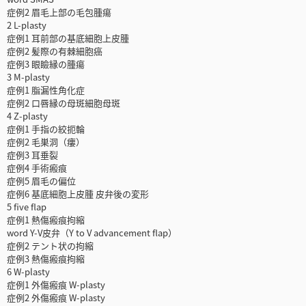
症例2 眉毛上部の毛包腫瘍
2 L-plasty
症例1 耳前部の基底細胞上皮腫
症例2 髪際の有棘細胞癌
症例3 眼瞼縁の腫瘍
3 M-plasty
症例1 脂漏性角化症
症例2 口唇縁の母斑細胞母斑
4 Z-plasty
症例1 手指の絞扼輪
症例2 毛巣洞（瘻）
症例3 耳垂裂
症例4 手術瘢痕
症例5 眉毛の偏位
症例6 基底細胞上皮腫 皮弁後の変形
5 five flap
症例1 熱傷瘢痕拘縮
word Y-V皮弁（Y to V advancement flap）
症例2 テント状の拘縮
症例3 熱傷瘢痕拘縮
6 W-plasty
症例1 外傷瘢痕 W-plasty
症例2 外傷瘢痕 W-plasty