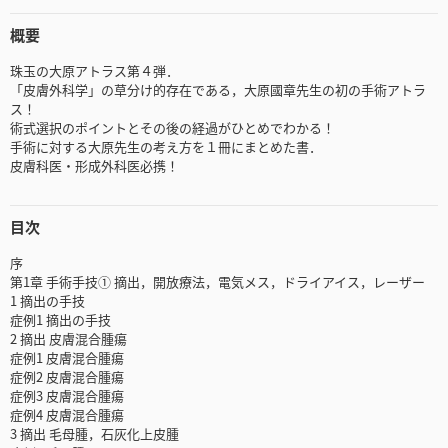
概要
珠玉の大原アトラス第４弾．
「皮膚外科学」の草分け的存在である，大原國章先生の初の手術アトラ
ス！
術式選択のポイントとその後の経過がひとめでわかる！
手術に対する大原先生の考え方を１冊にまとめた書．
皮膚科医・形成外科医必携！
目次
序
第1章 手術手技① 摘出，開放療法，電気メス，ドライアイス，レーザー
1 摘出の手技
症例1 摘出の手技
2 摘出 皮膚混合腫瘍
症例1 皮膚混合腫瘍
症例2 皮膚混合腫瘍
症例3 皮膚混合腫瘍
症例4 皮膚混合腫瘍
3 摘出 毛母腫，石灰化上皮腫