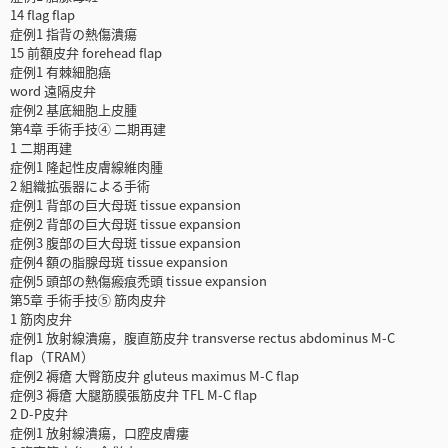
14 flag flap
症例1 指背の熱傷潰瘍
15 前額皮弁 forehead flap
症例1 有棘細胞癌
word 遠隔皮弁
症例2 基底細胞上皮腫
第4章 手術手技④ 二期再建
1 二期再建
症例1 隆起性皮膚線維肉腫
2 組織拡張器による手術
症例1 背部の巨大母斑 tissue expansion
症例2 背部の巨大母斑 tissue expansion
症例3 腹部の巨大母斑 tissue expansion
症例4 額の脂腺母斑 tissue expansion
症例5 頭部の熱傷瘢痕禿頭 tissue expansion
第5章 手術手技⑤ 筋肉皮弁
1 筋肉皮弁
症例1 放射線潰瘍，腹直筋皮弁 transverse rectus abdominus M-C
flap（TRAM）
症例2 褥瘡 大臀筋皮弁 gluteus maximus M-C flap
症例3 褥瘡 大腿筋膜張筋皮弁 TFL M-C flap
2 D-P皮弁
症例1 放射線潰瘍，口腔皮膚瘻