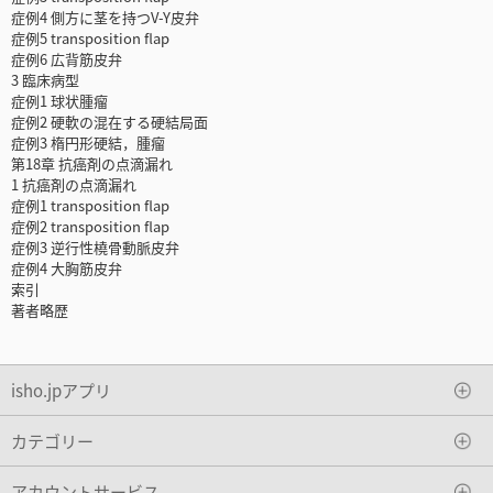
症例4 側方に茎を持つV-Y皮弁
症例5 transposition flap
症例6 広背筋皮弁
3 臨床病型
症例1 球状腫瘤
症例2 硬軟の混在する硬結局面
症例3 楕円形硬結，腫瘤
第18章 抗癌剤の点滴漏れ
1 抗癌剤の点滴漏れ
症例1 transposition flap
症例2 transposition flap
症例3 逆行性橈骨動脈皮弁
症例4 大胸筋皮弁
索引
著者略歴
isho.jpアプリ
カテゴリー
アカウントサービス