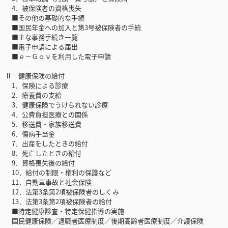
4．被保険者の資格喪失
■その他の基礎的な手続
■国民年金への加入と第3号被保険者の手続
■主な事務手続き一覧
■電子申請による届出
■ｅ－Ｇｏｖを利用した電子申請
Ⅱ 健康保険の給付
1．保険による診療
2．療養費の支給
3．健康保険でうけられない診療
4．公費負担医療との関係
5．移送費・家族移送費
6．傷病手当金
7．出産をしたときの給付
8．死亡したときの給付
9．資格喪失後の給付
10．給付の制限・権利の保護など
11．自動車事故と社会保険
12．法第3条第2項被保険者のしくみ
13．法第3条第2項被保険者の給付
■特定健康診査・特定保健指導の実施
国民健康保険／退職者医療制度／後期高齢者医療制度／介護保険