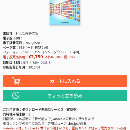
出版社
社会保険研究所
電子版ISBN
電子版発売日
2023/05/09
ページ数
558ページ
判型
A5
フォーマット
PDF（パソコンへのダウンロード不可）
¥2,750
電子版販売価格：
(本体¥2,500＋税10％)
印刷版ISBN
978-4-7894-2035-8
印刷版発行年月
2023/04
カートに入れる
ちょっと立ち読み
ご利用方法
ダウンロード型配信サービス（買切型）
同時使用端末数
3
対応OS
iOS最新の２世代前まで / Android最新の２世代前まで
※コンテンツの使用にあたり、専用ビューアisho.jpが必要
※Androidは、Android２世代前の端末のうち、国内キャリア経由で販売されている端