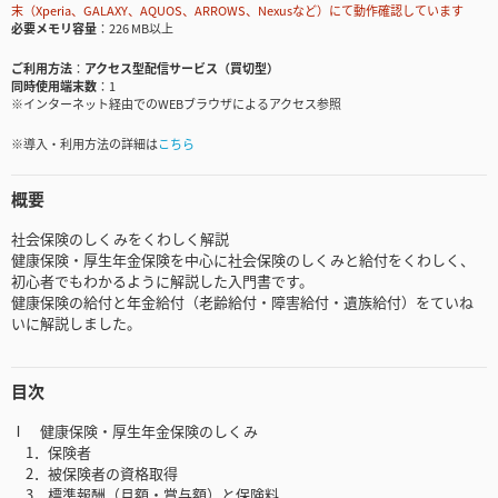
末（Xperia、GALAXY、AQUOS、ARROWS、Nexusなど）にて動作確認しています
必要メモリ容量
226 MB以上
ご利用方法
アクセス型配信サービス（買切型）
同時使用端末数
1
※インターネット経由でのWEBブラウザによるアクセス参照
※導入・利用方法の詳細は
こちら
概要
社会保険のしくみをくわしく解説
健康保険・厚生年金保険を中心に社会保険のしくみと給付をくわしく、
初心者でもわかるように解説した入門書です。
健康保険の給付と年金給付（老齢給付・障害給付・遺族給付）をていね
いに解説しました。
目次
Ⅰ 健康保険・厚生年金保険のしくみ
1．保険者
2．被保険者の資格取得
3．標準報酬（月額・賞与額）と保険料