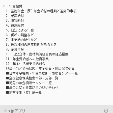
Ⅲ 年金給付
1．基礎年金・厚生年金給付の種類と通則的事項
2．老齢給付
3．障害給付
4．遺族給付
5．旧法による年金
6．併給の調整など
7．未支給の給付など
8．複数種別の厚年期間があるとき
9．企業年金
10．旧公企体・農林共済組合員の経過措置
11．年金受給者への融資事業
12．年金生活者支援給付金
児童手当／労働保険／年金委員・健康保険委員
■日本年金機構・年金事務所・事務センター一覧
■全国健康保険協会本部・支部一覧
■街角の年金相談センター一覧
■年金に関する電話での問い合わせ
■地方厚生（支）局一覧
isho.jpアプリ