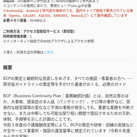
対応OS
iOS最新の２世代前まで / Android最新の２世代前まで
※コンテンツの使用にあたり、専用ビューアisho.jpが必要
※Androidは、Android２世代前の端末のうち、国内キャリア経由で販売されている端
末（Xperia、GALAXY、AQUOS、ARROWS、Nexusなど）にて動作確認しています
必要メモリ容量
90 MB以上
ご利用方法
アクセス型配信サービス（買切型）
同時使用端末数
1
※インターネット経由でのWEBブラウザによるアクセス参照
※導入・利用方法の詳細は
こちら
概要
BCPの策定と継続的な見直しをめざす、すべての施設・事業者の方へ――
厚労省ガイドラインの策定等を手がけた著者がおくる、必携のガイド
BCP（Business Continuity Plan：業務継続計画）とは、自然災害のほ
か、大事故、感染症のまん延（パンデミック）、テロ等の事件など、突
発的な経営環境の変化など不測の事態が発生しても、重要な業務を中断さ
せない、または中断しても可能な限り短い期間で復旧させるための方針、
体制、手順等を示した計画のことです。
令和３年度の介護報酬改定等により、BCPの策定や研修・訓練の実施など
が全サービス事業所・施設の運営基準に規定されています（令和６年度
から完全実施）。