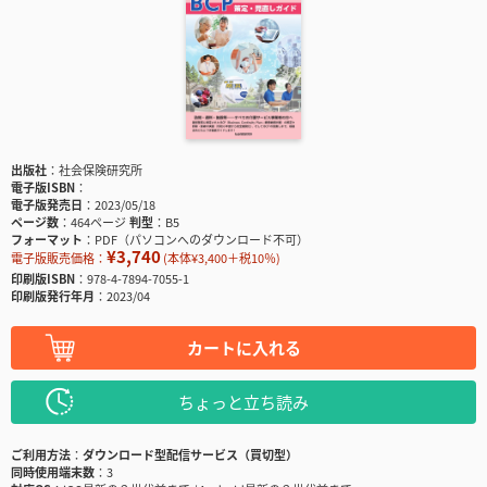
出版社
社会保険研究所
電子版ISBN
電子版発売日
2023/05/18
ページ数
464ページ
判型
B5
フォーマット
PDF（パソコンへのダウンロード不可）
¥3,740
電子版販売価格：
(本体¥3,400＋税10％)
印刷版ISBN
978-4-7894-7055-1
印刷版発行年月
2023/04
カートに入れる
ちょっと立ち読み
ご利用方法
ダウンロード型配信サービス（買切型）
同時使用端末数
3