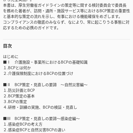
本書は、厚生労働省ガイドラインの策定等に関する検討委員会で委員長
を務めた著者が、訪問・通所・施設サービス等におけるBCP策定の重要性
と基本的な策定の流れを示し、有事における機能確保をめざします。
コンプライアンスの徹底のみならず、なにより、常に起こりうる事態に対
応するための必携のガイドです。
目次
はじめに
■Ⅰ 介護施設・事業所におけるBCPの基礎知識
１.BCPとは何か
２.介護保険制度におけるBCPの位置づけ
■Ⅱ BCP策定・見直しの要諦 ～自然災害編～
１.防災計画とBCP
２.BCP策定の基本
３.BCPの策定
４.研修・訓練の実施、BCPの検証・見直し
■Ⅲ BCP策定・見直しの要諦～感染症編～
１.感染症BCPの考え方
２.感染症BCPと自然災害BCPの違い