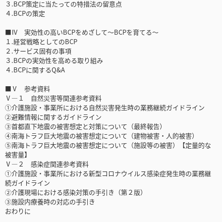
３.BCP策定に当たっての特措法の留意点
４.BCPの策定
■Ⅳ 実効性の高いBCPをめざして～BCPを育てる～
１.経営戦略としてのBCP
２.サービス固有の事項
３.BCPの実効性を高める取り組み
４.BCPに関するQ&A
■Ⅴ 参考資料
Ⅴ―１ 自然災害等関連参考資料
①介護施設・事業所における自然災害発生時の業務継続ガイドライン
②避難情報に関するガイドライン
③首都直下地震の被害想定と対策について（最終報告）
④南海トラフ巨大地震の被害想定について（建物被害・人的被害）
⑤南海トラフ巨大地震の被害想定について（施設等の被害）【定量的な
被害量】
Ⅴ―２ 感染症関連参考資料
①介護施設・事業所における新型コロナウイルス感染症発生時の業務継
続ガイドライン
②介護現場における感染対策の手引き（第２版）
③施設内療養時の対応の手引き
おわりに