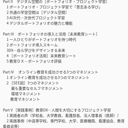
Part II デジタル空間の［ポートフォリオ・プロジェクト学習］
1 ポートフォリオ・プロジェクト学習で「意志ある学び」
2 共通の学習空間は［デジタル空間］
3 AI次代―次世代プロジェクト学習
4 デジタルポートフォリオの魅力と機能
Part III ポートフォリオの導入と活用［未来教育シート］
1 一人ひとりがポートフォリオを持つ時代
2 ポートフォリオ導入スキーム
3DX―自ら学びをデザインする未来
4 ［ポートフォリオ活用］未来教育シート
5 教育ＤＸ—ポートフォリオ評価
Part IV オンライン教育を成功させる3つのマネジメント
1 オンライン教育を成功させる3つのマネジメント
2 ［SEE図］3つのマネジメント
最も重要なセルフマネジメント
環境マネジメント
教育マネジメント
Part V ［実践事例］教育DX…人間を大切にするプロジェクト学習
1 実践者の声（学校長、大学教員、看護部長、法人理事長（医師））
2 実践事例（中高等学校、専門学校、大学、医療機関、看護協会、教育
委員会等）