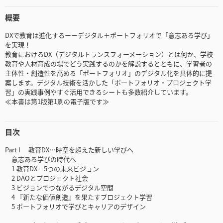
概要
DXで教育は進化するーーデジタル＋ポートフォリオで「意志ある学び」
を実現！
教育におけるDX（デジタルトランスフォーメーション）とは何か、学校
教育や人材育成の場でどう実践するのかを解説するとともに、学習者の
主体性・創造性を高める「ポートフォリオ」のデジタル化を具体的に提
案します。デジタル技術を活かした「ポートフォリオ・プロジェクト学
習」の実践事例やすぐ活用できるシートも多数紹介しています。
≪本書は第1版第1刷の電子版です≫
目次
Part I 教育DX…時空を超えた新しい学びへ
意志ある学びの時代へ
1 教育DX—5つの未来ビジョン
2 DAOとプロジェクト社会
3 ビジョンでつながるデジタル空間
4 『新たな価値創造』を果たすプロジェクト学習
5 ポートフォリオで学びとキャリアのデザイン