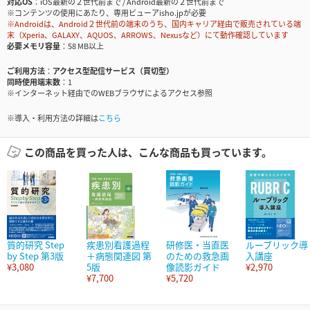
対応OS
iOS最新の２世代前まで / Android最新の２世代前まで
※コンテンツの使用にあたり、専用ビューアisho.jpが必要
※Androidは、Android２世代前の端末のうち、国内キャリア経由で販売されている端
末（Xperia、GALAXY、AQUOS、ARROWS、Nexusなど）にて動作確認しています
必要メモリ容量
58 MB以上
ご利用方法
アクセス型配信サービス（買切型）
同時使用端末数
1
※インターネット経由でのWEBブラウザによるアクセス参照
※導入・利用方法の詳細は
こちら
この商品を買った人は、こんな商品も買っています。
質的研究 Step
疾患別看護過程
研修医・当直医
ルーブリック導
by Step 第3版
＋病態関連図 第
のための救急画
入講座
¥3,080
5版
像読影ガイド
¥2,970
¥7,700
¥5,720