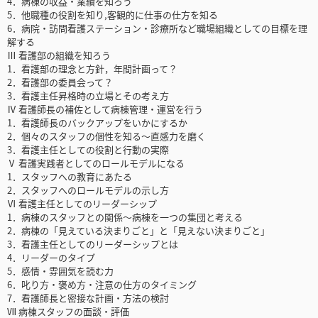
4．病棟の収益・業績を知ろう
5．他職種の役割を知り,客観的に仕事の仕方を知る
6．病院・訪問看護ステーション・診療所など職場組織としての目標を理
解する
Ⅲ 看護部の組織を知ろう
1．看護部の理念と方針，年間計画って？
2．看護部の委員会って？
3．看護主任昇格時の立場とその考え方
Ⅳ 看護師長の補佐として病棟管理・運営を行う
1．看護師長のバックアップをいかにするか
2．個々のスタッフの個性を知る～直感力を磨く
3．看護主任としての役割と行動の実際
Ⅴ 看護実践者としてのロールモデルになる
1．スタッフへの教育にあたる
2．スタッフへのロールモデルの示し方
Ⅵ 看護主任としてのリーダーシップ
1．病棟のスタッフとの関係～病棟を一つの集団と考える
2．病棟の「見えている決まりごと」と「見えない決まりごと」
3．看護主任としてのリーダーシップとは
4．リーダーのタイプ
5．感情・雰囲気を読む力
6．叱り方・褒め方・注意の仕方のタイミング
7．看護師長と密接な計画・方法の検討
Ⅶ 病棟スタッフの面談・評価