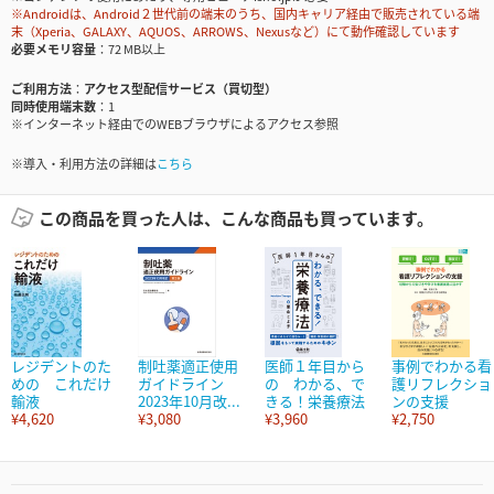
※Androidは、Android２世代前の端末のうち、国内キャリア経由で販売されている端
末（Xperia、GALAXY、AQUOS、ARROWS、Nexusなど）にて動作確認しています
必要メモリ容量
72 MB以上
ご利用方法
アクセス型配信サービス（買切型）
同時使用端末数
1
※インターネット経由でのWEBブラウザによるアクセス参照
※導入・利用方法の詳細は
こちら
この商品を買った人は、こんな商品も買っています。
レジデントのた
制吐薬適正使用
医師１年目から
事例でわかる看
めの これだけ
ガイドライン
の わかる、で
護リフレクショ
輸液
2023年10月改...
きる！栄養療法
ンの支援
¥4,620
¥3,080
¥3,960
¥2,750