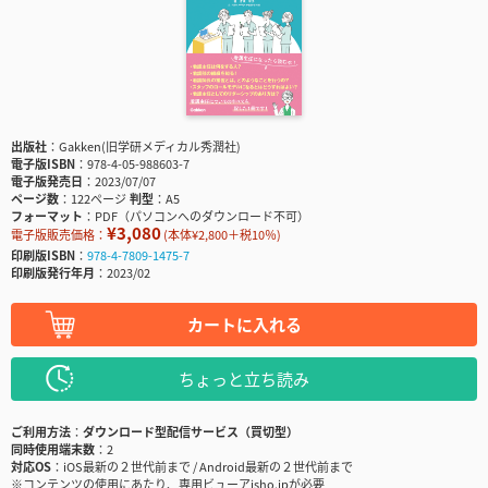
出版社
Gakken(旧学研メディカル秀潤社)
電子版ISBN
978-4-05-988603-7
電子版発売日
2023/07/07
ページ数
122ページ
判型
A5
フォーマット
PDF（パソコンへのダウンロード不可）
¥3,080
電子版販売価格：
(本体¥2,800＋税10％)
印刷版ISBN
978-4-7809-1475-7
印刷版発行年月
2023/02
カートに入れる
ちょっと立ち読み
ご利用方法
ダウンロード型配信サービス（買切型）
同時使用端末数
2
対応OS
iOS最新の２世代前まで / Android最新の２世代前まで
※コンテンツの使用にあたり、専用ビューアisho.jpが必要