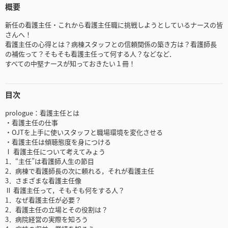
概要
新任の看護主任・これから看護主任職に挑戦しようとしているナースの皆
さんへ！
看護主任の心得とは？病棟スタッフとの信頼関係の築き方は？看護師長
の補佐って？そもそも看護主任って何する人？などなど．
すべての中堅ナースが知っておきたい１冊！
目次
prologue：看護主任とは
・看護主任の仕事
・OJTを上手に使いスタッフと職場環境を変化させる
・看護主任は傾聴態度を身につける
Ⅰ 看護主任について考えてみょう
1．“主任”は看護師人生の節目
2．病棟で看護師長の次に頼れる，それが看護主任
3．さまざまな看護主任像
Ⅱ 看護主任って，そもそも何をする人？
1．なぜ看護主任が必要？
2．看護主任の立場とその役割は？
3．病院経営の実際を知ろう