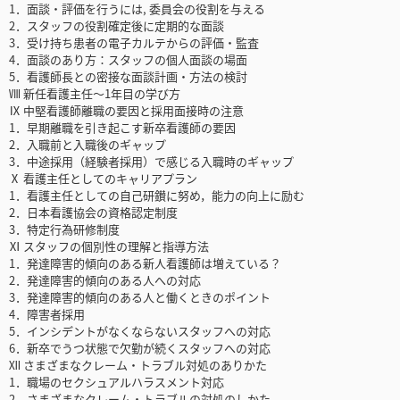
1．面談・評価を行うには, 委員会の役割を与える
2．スタッフの役割確定後に定期的な面談
3．受け持ち患者の電子カルテからの評価・監査
4．面談のあり方：スタッフの個人面談の場面
5．看護師長との密接な面談計画・方法の検討
Ⅷ 新任看護主任～1年目の学び方
Ⅸ 中堅看護師離職の要因と採用面接時の注意
1．早期離職を引き起こす新卒看護師の要因
2．入職前と入職後のギャップ
3．中途採用（経験者採用）で感じる入職時のギャップ
Ⅹ 看護主任としてのキャリアプラン
1．看護主任としての自己研鑚に努め，能力の向上に励む
2．日本看護協会の資格認定制度
3．特定行為研修制度
Ⅺ スタッフの個別性の理解と指導方法
1．発達障害的傾向のある新人看護師は増えている？
2．発達障害的傾向のある人への対応
3．発達障害的傾向のある人と働くときのポイント
4．障害者採用
5．インシデントがなくならないスタッフへの対応
6．新卒でうつ状態で欠勤が続くスタッフへの対応
Ⅻ さまざまなクレーム・トラブル対処のありかた
1．職場のセクシュアルハラスメント対応
2．さまざまなクレーム・トラブルの対処のしかた