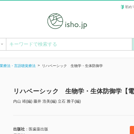
初め
ー
業療法・言語聴覚療法
リハベーシック 生物学・生体防御学
リハベーシック 生物学・生体防御学【
内山 靖(編) 藤井 浩美(編) 立石 雅子(編)
出版社
医歯薬出版