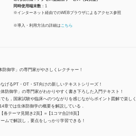
同時使用端末数
1
※インターネット経由でのWEBブラウザによるアクセス参照
※導入・利用方法の詳細は
こちら
体防御学」の専門家がやさしくレクチャー！
なげるPT・OT・ST向けの新しいテキストシリーズ！
生体防御学」の専門家がわかりやすく書き下ろした入門テキスト！
んでも，国家試験や臨床へのつながりを感じながらポイント図解で楽しく
～14章では生体防御学の概要を解説している．
×【各テーマ見開き2頁】=【1コマ合計8頁】
ュームで解説し，要点をしっかり学習できる！