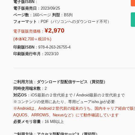
電子版ISBN
電子版発売日
2023/09/25
ページ数
160ページ
判型
B5判
フォーマット
PDF（パソコンへのダウンロード不可）
¥2,970
電子版販売価格：
(本体¥2,700＋税10％)
印刷版ISBN
978-4-263-26755-4
印刷版発行年月
2023/10
ご利用方法
ダウンロード型配信サービス（買切型）
同時使用端末数
2
対応OS
iOS最新の２世代前まで / Android最新の２世代前まで
※コンテンツの使用にあたり、専用ビューアisho.jpが必要
※Androidは、Android２世代前の端末のうち、国内キャリア経由で販
AQUOS、ARROWS、Nexusなど）にて動作確認しています
必要メモリ容量
16 MB以上
ご利用方法
アクセス型配信サービス（買切型）