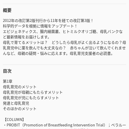
概要
2012年の改訂第2版刊行から11年を経ての改訂第3版！
科学的データを根拠に情報をアップデート！
エピジェネティクス、腸内細菌叢、ヒトミルクオリゴ糖、母乳バンクな
ど最新情報をお届けします。
母乳で育てるメリットは？ どうしたら母乳がよく出るようになるの？母
乳育児中に薬を飲んでも大丈夫なの？ 赤ちゃんが泣いて飲んでくれませ
んなど、母親の疑問・悩みに応えます。母乳育児支援者の必読書。
目次
第1章
母乳育児のメリット
母乳育児が母親にもたらすメリット
母乳育児が児にもたらすメリット
発達と母乳育児
そのほかのメリット
【COLUMN】
・PROBIT（Promotion of Breastfeeding Intervention Trial）；ベラルー