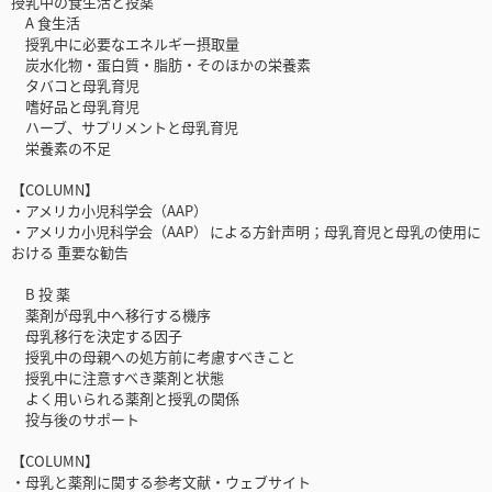
授乳中の食生活と投薬
A 食生活
授乳中に必要なエネルギー摂取量
炭水化物・蛋白質・脂肪・そのほかの栄養素
タバコと母乳育児
嗜好品と母乳育児
ハーブ、サプリメントと母乳育児
栄養素の不足
【COLUMN】
・アメリカ小児科学会（AAP）
・アメリカ小児科学会（AAP） による方針声明；母乳育児と母乳の使用に
おける 重要な勧告
B 投 薬
薬剤が母乳中へ移行する機序
母乳移行を決定する因子
授乳中の母親への処方前に考慮すべきこと
授乳中に注意すべき薬剤と状態
よく用いられる薬剤と授乳の関係
投与後のサポート
【COLUMN】
・母乳と薬剤に関する参考文献・ウェブサイト