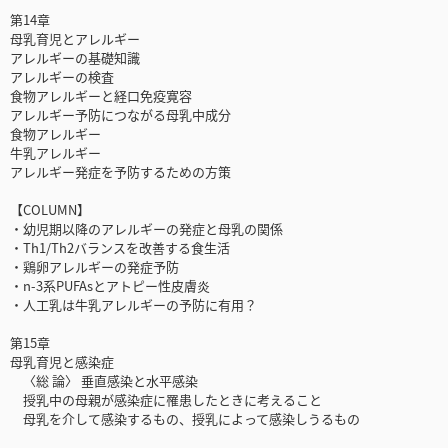
第14章
母乳育児とアレルギー
アレルギーの基礎知識
アレルギーの検査
食物アレルギーと経口免疫寛容
アレルギー予防につながる母乳中成分
食物アレルギー
牛乳アレルギー
アレルギー発症を予防するための方策
【COLUMN】
・幼児期以降のアレルギーの発症と母乳の関係
・Th1/Th2バランスを改善する食生活
・鶏卵アレルギーの発症予防
・n-3系PUFAsとアトピー性皮膚炎
・人工乳は牛乳アレルギーの予防に有用？
第15章
母乳育児と感染症
〈総 論〉 垂直感染と水平感染
授乳中の母親が感染症に罹患したときに考えること
母乳を介して感染するもの、授乳によって感染しうるもの