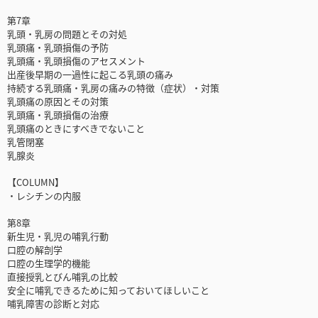
第7章
乳頭・乳房の問題とその対処
乳頭痛・乳頭損傷の予防
乳頭痛・乳頭損傷のアセスメント
出産後早期の一過性に起こる乳頭の痛み
持続する乳頭痛・乳房の痛みの特徴（症状）・対策
乳頭痛の原因とその対策
乳頭痛・乳頭損傷の治療
乳頭痛のときにすべきでないこと
乳管閉塞
乳腺炎
【COLUMN】
・レシチンの内服
第8章
新生児・乳児の哺乳行動
口腔の解剖学
口腔の生理学的機能
直接授乳とびん哺乳の比較
安全に哺乳できるために知っておいてほしいこと
哺乳障害の診断と対応