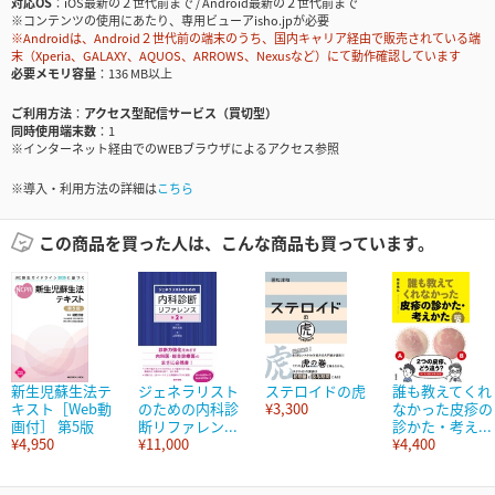
対応OS
iOS最新の２世代前まで / Android最新の２世代前まで
※コンテンツの使用にあたり、専用ビューアisho.jpが必要
※Androidは、Android２世代前の端末のうち、国内キャリア経由で販売されている端
末（Xperia、GALAXY、AQUOS、ARROWS、Nexusなど）にて動作確認しています
必要メモリ容量
136 MB以上
ご利用方法
アクセス型配信サービス（買切型）
同時使用端末数
1
※インターネット経由でのWEBブラウザによるアクセス参照
※導入・利用方法の詳細は
こちら
この商品を買った人は、こんな商品も買っています。
新生児蘇生法テ
ジェネラリスト
ステロイドの虎
誰も教えてくれ
キスト［Web動
のための内科診
¥3,300
なかった皮疹の
画付］ 第5版
断リファレン...
診かた・考え...
¥4,950
¥11,000
¥4,400