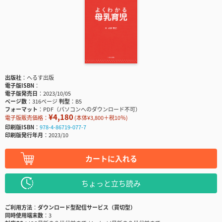
出版社
へるす出版
電子版ISBN
電子版発売日
2023/10/05
ページ数
316ページ
判型
B5
フォーマット
PDF（パソコンへのダウンロード不可）
¥4,180
電子版販売価格：
(本体¥3,800＋税10％)
印刷版ISBN
978-4-86719-077-7
印刷版発行年月
2023/10
カートに入れる
ちょっと立ち読み
ご利用方法
ダウンロード型配信サービス（買切型）
同時使用端末数
3