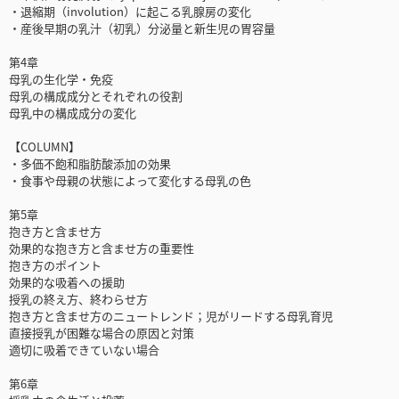
・退縮期（involution）に起こる乳腺房の変化
・産後早期の乳汁（初乳）分泌量と新生児の胃容量
第4章
母乳の生化学・免疫
母乳の構成成分とそれぞれの役割
母乳中の構成成分の変化
【COLUMN】
・多価不飽和脂肪酸添加の効果
・食事や母親の状態によって変化する母乳の色
第5章
抱き方と含ませ方
効果的な抱き方と含ませ方の重要性
抱き方のポイント
効果的な吸着への援助
授乳の終え方、終わらせ方
抱き方と含ませ方のニュートレンド；児がリードする母乳育児
直接授乳が困難な場合の原因と対策
適切に吸着できていない場合
第6章