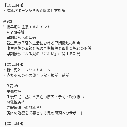
【COLUMN】
・哺乳パターンからみた飲ませ方対策
第9章
生後早期に注意するポイント
A 早期接触
早期接触への準備
新生児の子宮外生活における早期接触の利点
出生直後の母親と児の早期接触と母乳育児との関係
早期接触による児の「におい」に関する知見
【COLUMN】
・新生児とコレシストキニン
・赤ちゃんの不思議；味覚・視覚・聴覚
B 黄 疸
早発黄疸
生後早期に起こる黄疸の原因・予防・取り扱い
母乳性黄疸
光線療法中の母乳育児
黄疸の治療を必要とする児の母親へのサポート
【COLUMN】