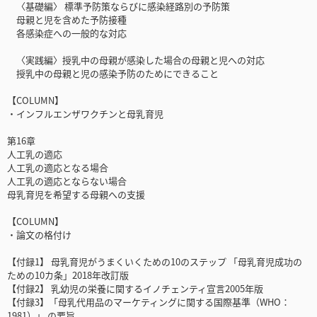
〈基礎編〉 標準予防策ならびに感染経路別の予防策
母親と児を含めた予防接種
各感染症への一般的な対応
〈実践編〉授乳中の母親が感染した場合の母親と児への対応
授乳中の母親と児の感染予防のためにできること
【COLUMN】
・インフルエンザワクチンと母乳育児
第16章
人工乳の適応
人工乳の適応となる場合
人工乳の適応とならない場合
母乳育児を希望する母親への支援
【COLUMN】
・論文の格付け
【付録1】 母乳育児がうまくいくための10のステップ 「母乳育児成功の
ための10カ条」2018年改訂版
【付録2】 乳幼児の栄養に関するイノチェンティ宣言2005年版
【付録3】「母乳代用品のマーケティングに関する国際基準（WHO：
1981）」 の要旨