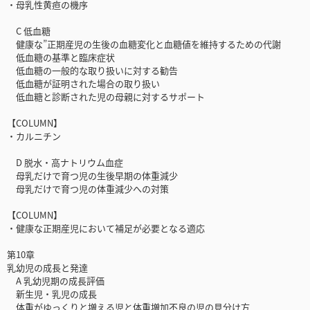
・母乳性黄疸の機序
C 低血糖
健康な”正期産児の生後の血糖変化と血糖値を維持するための代謝
低血糖の基準と臨床症状
低血糖の一般的な取り扱いに対する勧告
低血糖が証明された場合の取り扱い
低血糖と診断された児の母親に対するサポート
【COLUMN】
・カルニチン
D 脱水・高ナトリウム血症
母乳だけで育つ児の生後早期の体重減少
母乳だけで育つ児の体重減少への対策
【COLUMN】
・健康な正期産児において補足が必要となる適応
第10章
乳幼児の成長と発達
A 乳幼児期の成長評価
新生児・乳児の成長
体重がゆっくりと増える児と体重増加不良の児の見分け方