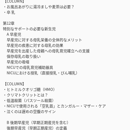
【COLUMN】
・お風呂あがりに湯冷ましや麦茶は必要？
・卒 乳
第12章
特別なサポートの必要な新生児
A 早産児
早産児に対する母乳栄養の全体的なメリット
早産児の疾患に対する母乳の効果
早産児を出産した母親への母乳育児確立への支援
保存母乳の取り扱い
早産児の吸啜
NICUでの母乳育児補助器具
NICUにおける授乳（直接授乳・びん哺乳）
【COLUMN】
・ヒトミルクオリゴ糖（HMO）
・クリマトクリットとは？
・低温殺菌（パスツール殺菌）
・NICUで使用される「空乳首」とカンガルー・マザー・ケア
・泣くのは遅めの空腹のサイン
B 後期早産児（早期正期産児を含む）
後期早産児（早期正期産児）の定義