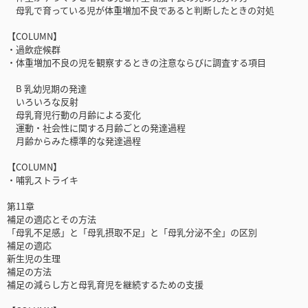
母乳で育っている児が体重増加不良であると判断したときの対処
【COLUMN】
・過飲症候群
・体重増加不良の児を観察するときの注意ならびに調査する項目
B 乳幼児期の発達
いろいろな反射
母乳育児行動の月齢による変化
運動・社会性に関する月齢ごとの発達過程
月齢からみた標準的な発達過程
【COLUMN】
・哺乳ストライキ
第11章
補足の適応とその方法
「母乳不足感」と「母乳摂取不足」と「母乳分泌不全」の区別
補足の適応
新生児の生理
補足の方法
補足の減らし方と母乳育児を継続するための支援