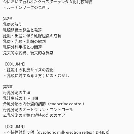
シにおいて行われたクラスターランダム化比較試験
・ルーチンワークの見直し
第2章
乳房の解剖
乳腺組織の発生と発達
妊娠・出産に伴う乳腺組織の成長
乳房・乳頭・乳輪の解剖
乳房外科手術との関連
先天的な変異、後天的な異常
【COLUMN】
・妊娠中の乳房サイズの変化
・乳頭に対する考え方；いま・むかし
第3章
母乳分泌の生理
乳汁生成のⅠ～Ⅲ期
母乳分泌の内分泌的調節（endocrine control）
母乳分泌のオートクリン・コントロール
母乳分泌の開始と維持のためのケア
【COLUMN】
・不快性射乳反射（dysphoric milk ejection reflex；D-MER）