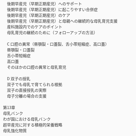
後期早産児（早期正期産児）へのサポート
後期早産児（早期正期産児）に起こりやすい合併症
後期早産児（早期正期産児）のケア
後期早産児（早期正期産児）と母親への継続的な母乳育児支援
産科施設内でのケアのポイント
母乳育児の継続のために（フォローアップの方法）
C 口腔の異常（唇顎裂・口蓋裂、舌小帯短縮症、高口蓋）
唇顎裂・口蓋裂
舌小帯短縮症
高口蓋
そのほかの口腔の異常と母乳育児
D 双子の授乳
双子でも母乳で育てられる根拠
双子の直接授乳の実際
母子分離の場合の支援
第13章
母乳バンク
わが国における母乳バンク
超早産児に対する積極的栄養戦略
母乳強化物質