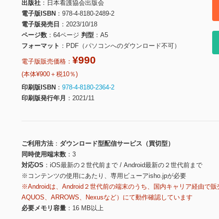
出版社
日本看護協会出版会
電子版ISBN
978-4-8180-2489-2
電子版発売日
2023/10/18
ページ数
64ページ
判型
A5
フォーマット
PDF（パソコンへのダウンロード不可）
¥990
電子版販売価格：
(本体¥900＋税10％)
印刷版ISBN
978-4-8180-2364-2
印刷版発行年月
2021/11
ご利用方法
ダウンロード型配信サービス（買切型）
同時使用端末数
3
対応OS
iOS最新の２世代前まで / Android最新の２世代前まで
※コンテンツの使用にあたり、専用ビューアisho.jpが必要
※Androidは、Android２世代前の端末のうち、国内キャリア経由で販
AQUOS、ARROWS、Nexusなど）にて動作確認しています
必要メモリ容量
16 MB以上