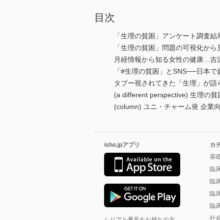
目次
「生理の貧困」アンケート調査結
「生理の貧困」問題の可視化から
月経情報から知る女性の健康…吉
「#生理の貧困」とSNS──日本
タブー視されてきた「生理」が語
(a different perspect
(column) ユニ・チャーム発
isho.jpアプリ
カ
基
臨
臨
臨
臨
社
シリアル番号をお持ちの方