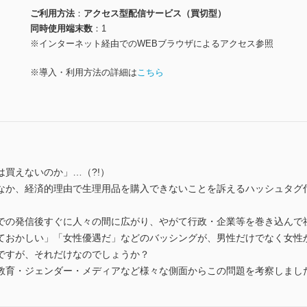
ご利用方法
アクセス型配信サービス（買切型）
同時使用端末数
1
※インターネット経由でのWEBブラウザによるアクセス参照
※導入・利用方法の詳細は
こちら
買えないのか」…（?!）
なか、経済的理由で生理用品を購入できないことを訴えるハッシュタグ
Sでの発信後すぐに人々の間に広がり、やがて行政・企業等を巻き込んで
ておかしい」「女性優遇だ」などのバッシングが、男性だけでなく女性
ですが、それだけなのでしょうか？
教育・ジェンダー・メディアなど様々な側面からこの問題を考察しまし