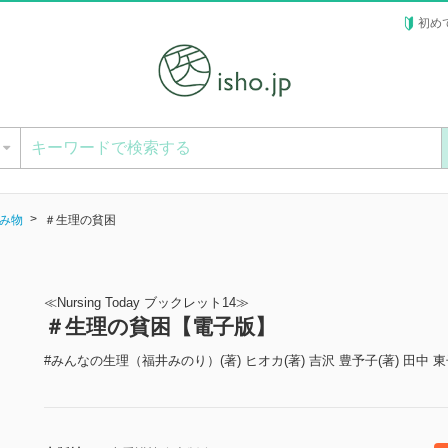
初め
ー
み物
＃生理の貧困
≪Nursing Today ブックレット14≫
＃生理の貧困【電子版】
#みんなの生理（福井みのり）(著) ヒオカ(著) 吉沢 豊予子(著) 田中 東子