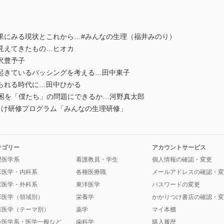
果にみる現状とこれから…#みんなの生理（福井みのり）
見えてきたもの…ヒオカ
沢豊予子
で起きているバッシングを考える…田中東子
られる時代に…田中ひかる
ive) 生理の貧困を「僕たち」の問題にできるか…河野真太郎
 企業向け研修プログラム「みんなの生理研修」
テゴリー
アカウントサービス
礎医学系
看護教員・学生
個人情報の確認・変更
床医学・内科系
各種医療職
メールアドレスの確認・変
床医学・外科系
東洋医学
パスワードの変更
床医学（領域別）
栄養学
かかりつけ書店の確認・変
床医学（テーマ別）
薬学
マイ本棚
会医学系・医学一般など
歯科学
購入履歴