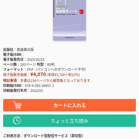
出版社
医歯薬出版
電子版ISBN
電子版発売日
2023/10/23
ページ数
292ページ
判型
B5判
フォーマット
PDF（パソコンへのダウンロード不可）
¥4,070
電子版販売価格：
(本体¥3,700＋税10％)
特記事項
本書は234ページから解答集となっております．
印刷版ISBN
978-4-263-26657-1
印刷版発行年月
2022/03
カートに入れる
ちょっと立ち読み
ご利用方法
ダウンロード型配信サービス（買切型）