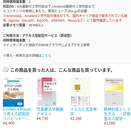
同時使用端末数
2
対応OS
iOS最新の２世代前まで / Android最新の２世代前まで
※コンテンツの使用にあたり、専用ビューアisho.jpが必要
※Androidは、Android２世代前の端末のうち、国内キャリア経由で販売されている端
末（Xperia、GALAXY、AQUOS、ARROWS、Nexusなど）にて動作確認しています
必要メモリ容量
40 MB以上
ご利用方法
アクセス型配信サービス（買切型）
同時使用端末数
1
※インターネット経由でのWEBブラウザによるアクセス参照
※導入・利用方法の詳細は
こちら
この商品を買った人は、こんな商品も買っています。
Evidence Based
作業療法学概論
イルカと否定神
精神科医として
で考える認知症
テキスト
学
生きる －診察
リハビリテー...
¥4,730
¥2,200
室の人間学－
¥4,400
¥3,080