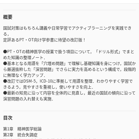
概要
国試対策はもちろん講義や日常学習でアクティブラーニングを実践でき
る，
定評あるPT・OT向け学参書に待望の改訂版！
●PT・OTの精神医学の授業で扱う項目について，「ドリル形式」でまと
めた知識の整理ノート．
●基本となる用語を「穴埋め問題」で理解し基礎知識を身につけ，国試か
ら厳選抜粋した「演習問題」でさらに実力を高めるという構成で，段階的
に無理なく学力アップ．
●改訂ではDSM-5，ICD-10に準拠して用語を整理．わかりやすく学習で
きるよう，見やすさを重視し，使いやすさを向上．
●最新の知見に沿って内容を全体的に見直し，最近の国試の傾向に沿って
演習問題の入れ替えも実施．
目次
第1章 精神医学総論
第2章 統合失調症