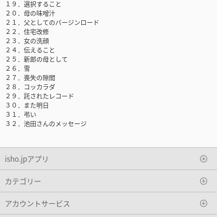
１９．選択すること
２０．母の味噌汁
２１．父としてのバージンロード
２２．住宅改修
２３．女の洗顔
２４．伝えること
２５．新郎の母として
２６．雪
２７．喪失の隙間
２８．コッカラダ
２９．託されたレコード
３０．また明日
３１．弔い
３２．池田さんのメッセージ
isho.jpアプリ
カテゴリー
アカウントサービス