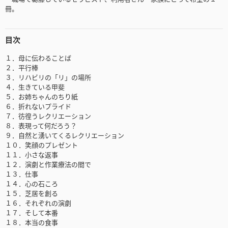
冊。
目次
１．母に伝わることば
２．平行棒
３．リハビリの「リ」の場所
４．生きている甲斐
５．お姉ちゃんのちり紙
６．折れないプライド
７．彷徨うレクリエーション
８．表現って何だろう？
９．自然と湧いてくるレクリエーション
１０．笑顔のプレゼント
１１．小さな返事
１２．演劇と作業療法の間で
１３．仕事
１４．心の石ころ
１５．芝居を創る
１６．それぞれの演劇
１７．そして本番
１８．本当の食事