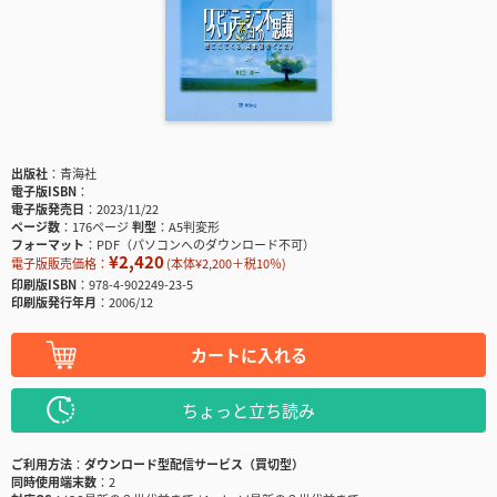
出版社
青海社
電子版ISBN
電子版発売日
2023/11/22
ページ数
176ページ
判型
A5判変形
フォーマット
PDF（パソコンへのダウンロード不可）
¥2,420
電子版販売価格：
(本体¥2,200＋税10％)
印刷版ISBN
978-4-902249-23-5
印刷版発行年月
2006/12
カートに入れる
ちょっと立ち読み
ご利用方法
ダウンロード型配信サービス（買切型）
同時使用端末数
2