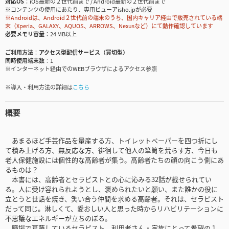
対応OS
iOS最新の２世代前まで / Android最新の２世代前まで
※コンテンツの使用にあたり、専用ビューアisho.jpが必要
※Androidは、Android２世代前の端末のうち、国内キャリア経由で販売されている端
末（Xperia、GALAXY、AQUOS、ARROWS、Nexusなど）にて動作確認しています
必要メモリ容量
24 MB以上
ご利用方法
アクセス型配信サービス（買切型）
同時使用端末数
1
※インターネット経由でのWEBブラウザによるアクセス参照
※導入・利用方法の詳細は
こちら
概要
あまるほど手芸作品を量産する方、トイレットペーパーを四つ折にし
て積み上げる方、無反応な方、徘徊して他人の箪笥を荒らす方、今日も
老人保健施設には個性的な高齢者が集う。高齢者たちの顔の向こう側にあ
るものは？
本書には、高齢者とセラピストとの心に沁みる32話が載せられてい
る。人に受け容れられようとし、褒められたいと願い、また誰かの役に
立とうと世話を焼き、笑い合う仲間を求める高齢者。それは、セラピスト
だって同じ。淋しくて、愛おしい人と思った時からリハビリテーションに
不思議なエネルギーが立ちのぼる。
職場で葛藤しているセラピスト、利用者さん・家族にとって希望の１