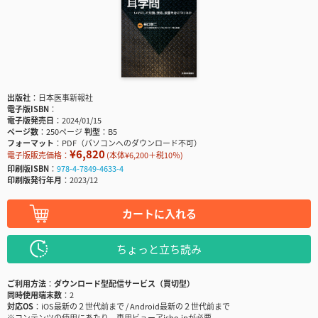
出版社
日本医事新報社
電子版ISBN
電子版発売日
2024/01/15
ページ数
250ページ
判型
B5
フォーマット
PDF（パソコンへのダウンロード不可）
¥6,820
電子版販売価格：
(本体¥6,200＋税10％)
印刷版ISBN
978-4-7849-4633-4
印刷版発行年月
2023/12
カートに入れる
ちょっと立ち読み
ご利用方法
ダウンロード型配信サービス（買切型）
同時使用端末数
2
対応OS
iOS最新の２世代前まで / Android最新の２世代前まで
※コンテンツの使用にあたり、専用ビューアisho.jpが必要