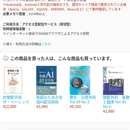
※Androidは、Android２世代前の端末のうち、国内キャリア経由で販売されている端
末（Xperia、GALAXY、AQUOS、ARROWS、Nexusなど）にて動作確認しています
必要メモリ容量
310 MB以上
ご利用方法
アクセス型配信サービス（買切型）
同時使用端末数
1
※インターネット経由でのWEBブラウザによるアクセス参照
※導入・利用方法の詳細は
こちら
この商品を買った人は、こんな商品も買っています。
肘関節手術
医師のための生
整形・災害外科
関節外科 基礎
ザ・ベーシック
成AI超活用術
Vol.69 No.5
と臨床 Vol.45
¥22,000
¥3,960
¥9,350
No.6
¥2,860