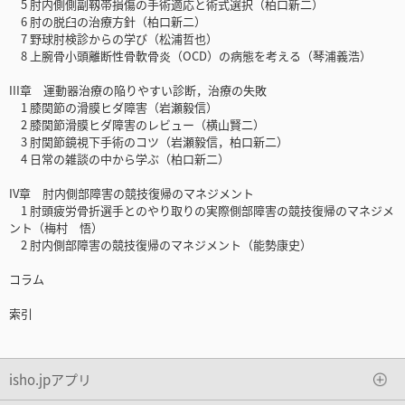
5 肘内側側副靱帯損傷の手術適応と術式選択（柏口新二）
6 肘の脱臼の治療方針（柏口新二）
7 野球肘検診からの学び（松浦哲也）
8 上腕骨小頭離断性骨軟骨炎（OCD）の病態を考える（琴浦義浩）
III章 運動器治療の陥りやすい診断，治療の失敗
1 膝関節の滑膜ヒダ障害（岩瀬毅信）
2 膝関節滑膜ヒダ障害のレビュー（横山賢二）
3 肘関節鏡視下手術のコツ（岩瀬毅信，柏口新二）
4 日常の雑談の中から学ぶ（柏口新二）
IV章 肘内側部障害の競技復帰のマネジメント
1 肘頭疲労骨折選手とのやり取りの実際側部障害の競技復帰のマネジメ
ント（梅村 悟）
2 肘内側部障害の競技復帰のマネジメント（能勢康史）
コラム
索引
isho.jpアプリ