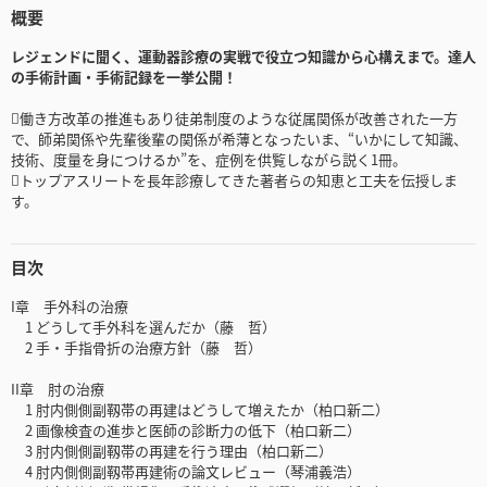
概要
レジェンドに聞く、運動器診療の実戦で役立つ知識から心構えまで。達人
の手術計画・手術記録を一挙公開！
働き方改革の推進もあり徒弟制度のような従属関係が改善された一方
で、師弟関係や先輩後輩の関係が希薄となったいま、“いかにして知識、
技術、度量を身につけるか”を、症例を供覧しながら説く1冊。
トップアスリートを長年診療してきた著者らの知恵と工夫を伝授しま
す。
目次
I章 手外科の治療
1 どうして手外科を選んだか（藤 哲）
2 手・手指骨折の治療方針（藤 哲）
II章 肘の治療
1 肘内側側副靱帯の再建はどうして増えたか（柏口新二）
2 画像検査の進歩と医師の診断力の低下（柏口新二）
3 肘内側側副靱帯の再建を行う理由（柏口新二）
4 肘内側側副靱帯再建術の論文レビュー（琴浦義浩）