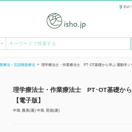
初め
ー
業療法・言語聴覚療法
理学療法士・作業療法士 PT･OT基礎から学ぶ 運動学ノ
理学療法士・作業療法士 PT･OT基礎から
【電子版】
中島 雅美(著) 中島 晃徳(著)