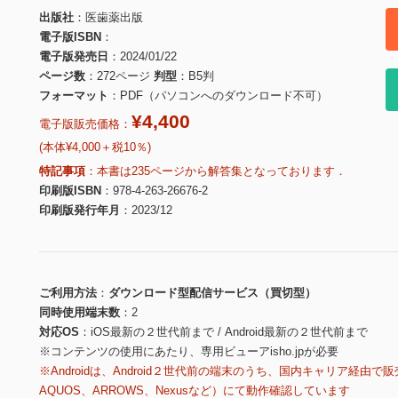
出版社
医歯薬出版
電子版ISBN
電子版発売日
2024/01/22
ページ数
272ページ
判型
B5判
フォーマット
PDF（パソコンへのダウンロード不可）
¥4,400
電子版販売価格：
(本体¥4,000＋税10％)
特記事項
本書は235ページから解答集となっております．
印刷版ISBN
978-4-263-26676-2
印刷版発行年月
2023/12
ご利用方法
ダウンロード型配信サービス（買切型）
同時使用端末数
2
対応OS
iOS最新の２世代前まで / Android最新の２世代前まで
※コンテンツの使用にあたり、専用ビューアisho.jpが必要
※Androidは、Android２世代前の端末のうち、国内キャリア経由で販
AQUOS、ARROWS、Nexusなど）にて動作確認しています