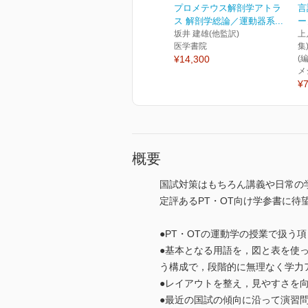
プロメテウス解剖学アトラ
言
ス 解剖学総論／運動器系...
ー
坂井 建雄(他監訳)
上
医学書院
集
¥14,300
(
メ
¥7
概要
国試対策はもちろん講義や日常の
定評あるPT・OT向け学参書に待
●PT・OTの運動学の授業で扱う
●基本となる用語を，図と表を使
う構成で，段階的に無理なく学力
●レイアウトを整え，見やすさを
●最近の国試の傾向に沿って演習