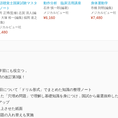
語聴覚士国家試験マスタ
動作分析 臨床活用講座
身体運動学
ノート
石井 慎一郎(編著)
市橋 則明(編集)
メジカルビュー社
メジカルビュー社
月 正博(監修) 志賀 清人(編
¥6,160
¥7,480
) 大塚 裕一(編集) 福岡 達之
編集)
ジカルビュー社
,480
学習にも役立つ，
望の改訂第3版！
項目について「ドリル形式」でまとめた知識の整理ノート
った「穴埋め問題」で理解し基礎知識を身につけ，国試から厳選抜粋し
アップ
向上させた紙面
問題の入れ替えも実施