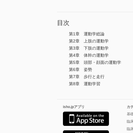
目次
第1章 運動学総論
第2章 上肢の運動学
第3章 下肢の運動学
第4章 体幹の運動学
第5章 頭部・顔面の運動学
第6章 姿勢
第7章 歩行と走行
第8章 運動学習
isho.jpアプリ
カ
基
臨
臨