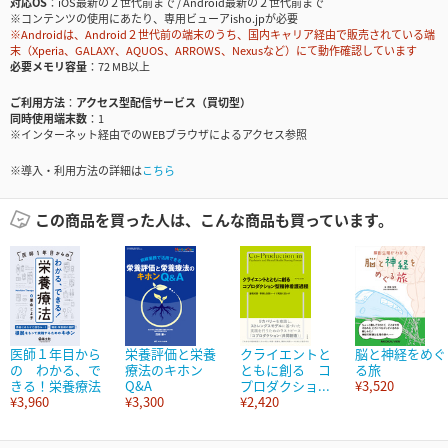
対応OS
iOS最新の２世代前まで / Android最新の２世代前まで
※コンテンツの使用にあたり、専用ビューアisho.jpが必要
※Androidは、Android２世代前の端末のうち、国内キャリア経由で販売されている端
末（Xperia、GALAXY、AQUOS、ARROWS、Nexusなど）にて動作確認しています
必要メモリ容量
72 MB以上
ご利用方法
アクセス型配信サービス（買切型）
同時使用端末数
1
※インターネット経由でのWEBブラウザによるアクセス参照
※導入・利用方法の詳細は
こちら
この商品を買った人は、こんな商品も買っています。
医師１年目から
栄養評価と栄養
クライエントと
脳と神経をめぐ
の わかる、で
療法のキホン
ともに創る コ
る旅
きる！栄養療法
Q&A
プロダクショ...
¥3,520
¥3,960
¥3,300
¥2,420