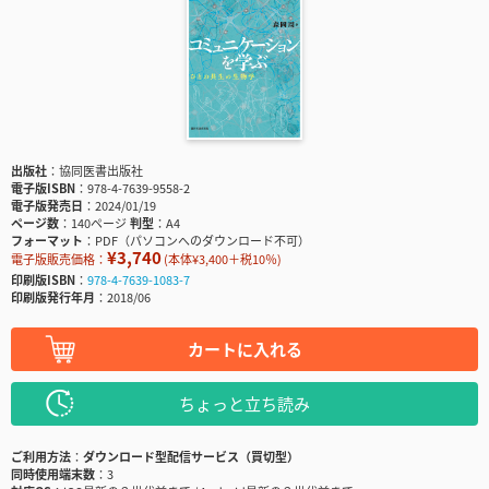
出版社
協同医書出版社
電子版ISBN
978-4-7639-9558-2
電子版発売日
2024/01/19
ページ数
140ページ
判型
A4
フォーマット
PDF（パソコンへのダウンロード不可）
¥3,740
電子版販売価格：
(本体¥3,400＋税10％)
印刷版ISBN
978-4-7639-1083-7
印刷版発行年月
2018/06
カートに入れる
ちょっと立ち読み
ご利用方法
ダウンロード型配信サービス（買切型）
同時使用端末数
3