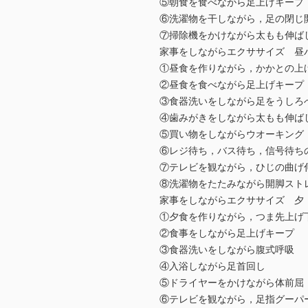
⑤朝食を食べながら足上げキープ
⑥洗濯物を干しながら，足の閉じ
⑦掃除機をかけながら太もも伸ば
家事をしながらエクササイズ 昼
①昼食を作りながら，かかとの上
②昼食を食べながら足上げキープ
③食器洗いをしながら足をうしろ
④歯みがきをしながら太もも伸ば
⑤買い物をしながらウオーキング
⑥レジ待ち，バス待ち，信号待ち
⑦テレビを観ながら，ひじの曲げ
⑧洗濯物をたたみながら開脚スト
家事をしながらエクササイズ 夕
①夕食を作りながら，つま先上げ
②食事をしながら足上げキープ
③食器洗いをしながら腹式呼吸
④入浴しながら足首回し
⑤ドライヤーをかけながら体前屈
⑥テレビを観ながら，足指グーパ