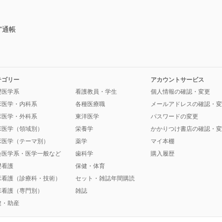
”通帳
テゴリー
アカウントサービス
礎医学系
看護教員・学生
個人情報の確認・変更
床医学・内科系
各種医療職
メールアドレスの確認・変
床医学・外科系
東洋医学
パスワードの変更
床医学（領域別）
栄養学
かかりつけ書店の確認・変
床医学（テーマ別）
薬学
マイ本棚
会医学系・医学一般など
歯科学
購入履歴
礎看護
保健・体育
床看護（診療科・技術）
セット・雑誌年間購読
床看護（専門別）
雑誌
健・助産