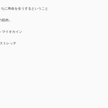
うちに寿命を全うするということ
の筋肉」
～マイオカイン
りストレッチ