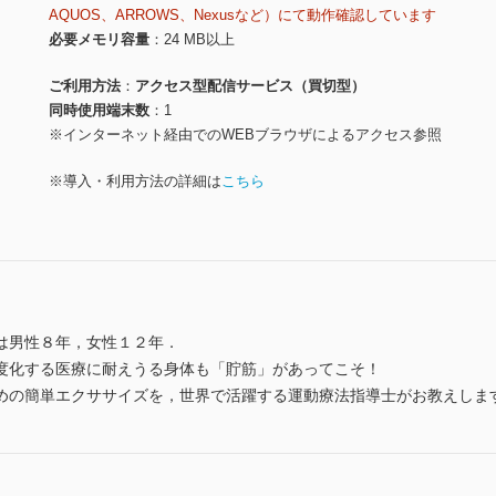
AQUOS、ARROWS、Nexusなど）にて動作確認しています
必要メモリ容量
24 MB以上
ご利用方法
アクセス型配信サービス（買切型）
同時使用端末数
1
※インターネット経由でのWEBブラウザによるアクセス参照
※導入・利用方法の詳細は
こちら
は男性８年，女性１２年．
度化する医療に耐えうる身体も「貯筋」があってこそ！
めの簡単エクササイズを，世界で活躍する運動療法指導士がお教えしま