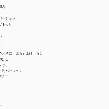
開き
し
バージョン
げ下ろし
へ
し
のときに，太もも上げ下ろし
伸ばし
レッチ
・晩バージョン
下ろし
ー