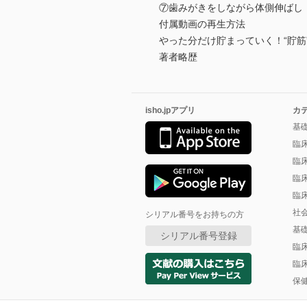
⑦歯みがきをしながら体側伸ばし
付属動画の再生方法
やった分だけ貯まっていく！“貯筋
著者略歴
isho.jpアプリ
カ
基
臨
臨
臨
臨
社
シリアル番号をお持ちの方
基
シリアル番号登録
臨
臨
保