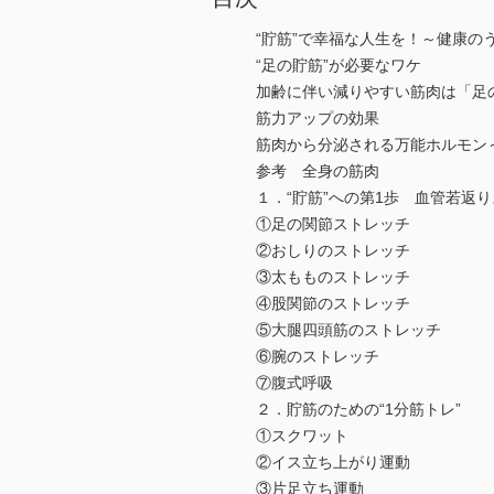
“貯筋”で幸福な人生を！～健康の
“足の貯筋”が必要なワケ
加齢に伴い減りやすい筋肉は「足
筋力アップの効果
筋肉から分泌される万能ホルモン
参考 全身の筋肉
１．“貯筋”への第1歩 血管若返
①足の関節ストレッチ
②おしりのストレッチ
③太もものストレッチ
④股関節のストレッチ
⑤大腿四頭筋のストレッチ
⑥腕のストレッチ
⑦腹式呼吸
２．貯筋のための“1分筋トレ”
①スクワット
②イス立ち上がり運動
③片足立ち運動