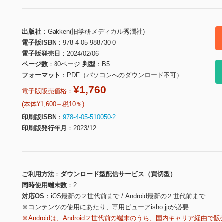
出版社
Gakken(旧学研メディカル秀潤社)
電子版ISBN
978-4-05-988730-0
電子版発売日
2024/02/06
ページ数
80ページ
判型
B5
フォーマット
PDF（パソコンへのダウンロード不可）
¥1,760
電子版販売価格：
(本体¥1,600＋税10％)
印刷版ISBN
978-4-05-510050-2
印刷版発行年月
2023/12
ご利用方法
ダウンロード型配信サービス（買切型）
同時使用端末数
2
対応OS
iOS最新の２世代前まで / Android最新の２世代前まで
※コンテンツの使用にあたり、専用ビューアisho.jpが必要
※Androidは、Android２世代前の端末のうち、国内キャリア経由で販