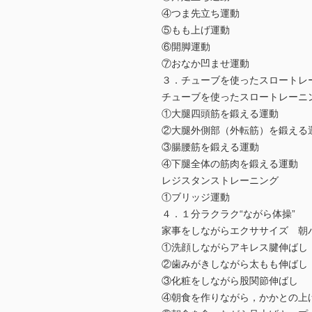
④つま先立ち運動
⑤もも上げ運動
⑥開脚運動
⑦おなか凹ませ運動
３．チューブを使ったスロートレ
チューブを使ったスロートレーニ
①大腿四頭筋を鍛える運動
②大腿外側部（外転筋）を鍛える
③腸腰筋を鍛える運動
④下腿全体の筋肉を鍛える運動
レジスタンストレーニング
①ブリッジ運動
４．１分ラクラク“ながら体操”
家事をしながらエクササイズ 朝
①洗顔しながらアキレス腱伸ばし
②歯みがきしながら太もも伸ばし
③化粧をしながら股関節伸ばし
④朝食を作りながら，かかとの上