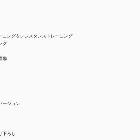
ーニング＆レジスタンストレーニング
ング
運動
バージョン
げ下ろし