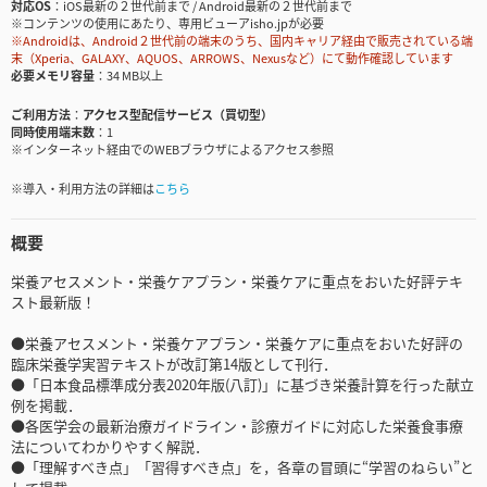
対応OS
iOS最新の２世代前まで / Android最新の２世代前まで
※コンテンツの使用にあたり、専用ビューアisho.jpが必要
※Androidは、Android２世代前の端末のうち、国内キャリア経由で販売されている端
末（Xperia、GALAXY、AQUOS、ARROWS、Nexusなど）にて動作確認しています
必要メモリ容量
34 MB以上
ご利用方法
アクセス型配信サービス（買切型）
同時使用端末数
1
※インターネット経由でのWEBブラウザによるアクセス参照
※導入・利用方法の詳細は
こちら
概要
栄養アセスメント・栄養ケアプラン・栄養ケアに重点をおいた好評テキ
スト最新版！
●栄養アセスメント・栄養ケアプラン・栄養ケアに重点をおいた好評の
臨床栄養学実習テキストが改訂第14版として刊行．
●「日本食品標準成分表2020年版(八訂)」に基づき栄養計算を行った献立
例を掲載．
●各医学会の最新治療ガイドライン・診療ガイドに対応した栄養食事療
法についてわかりやすく解説．
●「理解すべき点」「習得すべき点」を，各章の冒頭に“学習のねらい”と