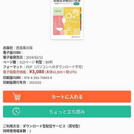
出版社
医歯薬出版
電子版ISBN
電子版発売日
2024/02/12
ページ数
312ページ
判型
B5判
フォーマット
PDF（パソコンへのダウンロード不可）
¥3,080
電子版販売価格：
(本体¥2,800＋税10％)
印刷版ISBN
978-4-263-70843-9
印刷版発行年月
2023/02
カートに入れる
ちょっと立ち読み
ご利用方法
ダウンロード型配信サービス（買切型）
同時使用端末数
2