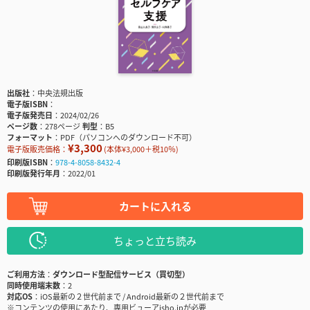
出版社
中央法規出版
電子版ISBN
電子版発売日
2024/02/26
ページ数
278ページ
判型
B5
フォーマット
PDF（パソコンへのダウンロード不可）
¥3,300
電子版販売価格：
(本体¥3,000＋税10％)
印刷版ISBN
978-4-8058-8432-4
印刷版発行年月
2022/01
カートに入れる
ちょっと立ち読み
ご利用方法
ダウンロード型配信サービス（買切型）
同時使用端末数
2
対応OS
iOS最新の２世代前まで / Android最新の２世代前まで
※コンテンツの使用にあたり、専用ビューアisho.jpが必要