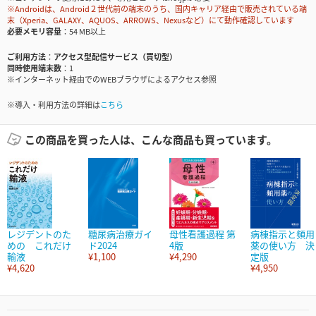
※Androidは、Android２世代前の端末のうち、国内キャリア経由で販売されている端
末（Xperia、GALAXY、AQUOS、ARROWS、Nexusなど）にて動作確認しています
必要メモリ容量
54 MB以上
ご利用方法
アクセス型配信サービス（買切型）
同時使用端末数
1
※インターネット経由でのWEBブラウザによるアクセス参照
※導入・利用方法の詳細は
こちら
この商品を買った人は、こんな商品も買っています。
レジデントのた
糖尿病治療ガイ
母性看護過程 第
病棟指示と頻用
めの これだけ
ド2024
4版
薬の使い方 決
輸液
¥1,100
¥4,290
定版
¥4,620
¥4,950