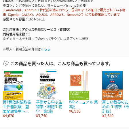
対応OS
iOS最新の２世代前まで / Android最新の２世代前まで
※コンテンツの使用にあたり、専用ビューアisho.jpが必要
※Androidは、Android２世代前の端末のうち、国内キャリア経由で販売されている端
末（Xperia、GALAXY、AQUOS、ARROWS、Nexusなど）にて動作確認しています
必要メモリ容量
166 MB以上
ご利用方法
アクセス型配信サービス（買切型）
同時使用端末数
1
※インターネット経由でのWEBブラウザによるアクセス参照
※導入・利用方法の詳細は
こちら
この商品を買った人は、こんな商品も買っています。
第1種放射線取扱
基礎から学ぶ生
IVRマニュアル 第
新しい教養のた
主任者試験 重
物学・細胞生物
3版
めの 生物学（
要問題集中ト...
学 第5版
¥6,930
訂版）
¥4,620
¥3,740
¥2,640