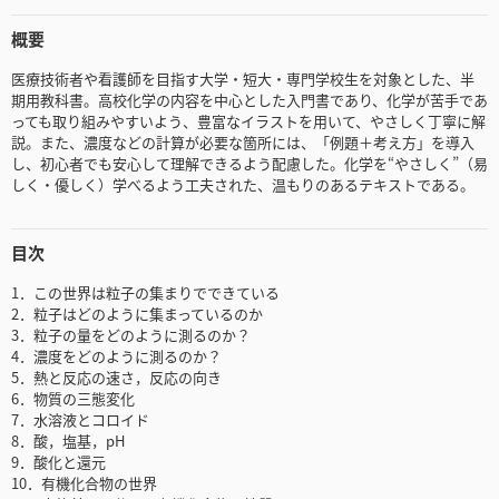
概要
医療技術者や看護師を目指す大学・短大・専門学校生を対象とした、半
期用教科書。高校化学の内容を中心とした入門書であり、化学が苦手であ
っても取り組みやすいよう、豊富なイラストを用いて、やさしく丁寧に解
説。また、濃度などの計算が必要な箇所には、「例題＋考え方」を導入
し、初心者でも安心して理解できるよう配慮した。化学を“やさしく”（易
しく・優しく）学べるよう工夫された、温もりのあるテキストである。
目次
1．この世界は粒子の集まりでできている
2．粒子はどのように集まっているのか
3．粒子の量をどのように測るのか？
4．濃度をどのように測るのか？
5．熱と反応の速さ，反応の向き
6．物質の三態変化
7．水溶液とコロイド
8．酸，塩基，pH
9．酸化と還元
10．有機化合物の世界