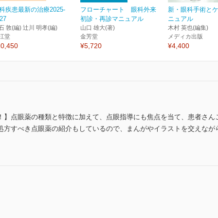
科疾患最新の治療2025-
フローチャート 眼科外来
新・眼科手術とケ
27
初診・再診マニュアル
ニュアル
石 敦(編) 辻川 明孝(編)
山口 雄大(著)
木村 英也(編集)
江堂
金芳堂
メディカ出版
0,450
¥5,720
¥4,400
！】点眼薬の種類と特徴に加えて、点眼指導にも焦点を当て、患者さん
処方すべき点眼薬の紹介もしているので、まんがやイラストを交えなが