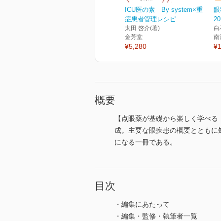
ICU医の素 By system×重
眼
症患者管理レシピ
20
太田 啓介(著)
白
金芳堂
南
¥5,280
¥1
概要
【点眼薬が基礎から楽しく学べる
成。主要な眼疾患の概要とともに
になる一冊である。
目次
・編集にあたって
・編集・監修・執筆者一覧