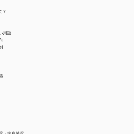
て？
い用語
向
剖
薬
薬・抗真菌薬