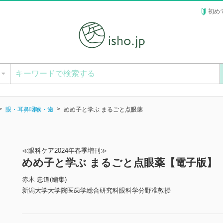
初め
ー
眼・耳鼻咽喉・歯
めめ子と学ぶ まるごと点眼薬
≪眼科ケア2024年春季増刊≫
めめ子と学ぶ まるごと点眼薬【電子版】
赤木 忠道(編集)
新潟大学大学院医歯学総合研究科眼科学分野准教授