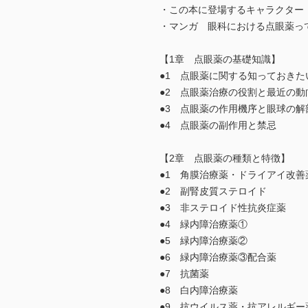
・この本に登場するキャラクター
・マンガ 眼科における点眼薬っ
【1章 点眼薬の基礎知識】
●1 点眼薬に関する知っておきた
●2 点眼薬治療の役割と最近の動
●3 点眼薬の作用機序と眼球の解
●4 点眼薬の副作用と禁忌
【2章 点眼薬の種類と特徴】
●1 角膜治療薬・ドライアイ改善
●2 副腎皮質ステロイド
●3 非ステロイド性抗炎症薬
●4 緑内障治療薬①
●5 緑内障治療薬②
●6 緑内障治療薬③配合薬
●7 抗菌薬
●8 白内障治療薬
●9 抗ウイルス薬・抗アレルギー