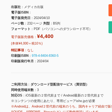
出版社
メディカ出版
電子版ISBN
電子版発売日
2024/04/10
ページ数
232ページ
判型
B5判
フォーマット
PDF（パソコンへのダウンロード不可）
¥4,400
電子版販売価格：
(本体¥4,000＋税10％)
特記事項
なし
印刷版ISBN
978-4-8404-8360-5
印刷版発行年月
2024/04
ご利用方法
ダウンロード型配信サービス（買切型）
同時使用端末数
3
対応OS
iOS最新の２世代前まで / Android最新の２世代前まで
※コンテンツの使用にあたり、専用ビューアisho.jpが必要
※Androidは、Android２世代前の端末のうち、国内キャリア経由で販
AQUOS、ARROWS、Nexusなど）にて動作確認しています