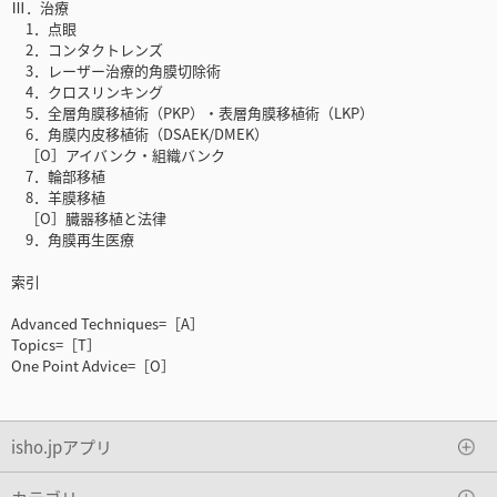
Ⅲ．治療
1．点眼
2．コンタクトレンズ
3．レーザー治療的角膜切除術
4．クロスリンキング
5．全層角膜移植術（PKP）・表層角膜移植術（LKP）
6．角膜内皮移植術（DSAEK/DMEK）
［O］アイバンク・組織バンク
7．輪部移植
8．羊膜移植
［O］臓器移植と法律
9．角膜再生医療
索引
Advanced Techniques=［A］
Topics=［T］
One Point Advice=［O］
isho.jpアプリ