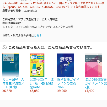
※Androidは、Android２世代前の端末のうち、国内キャリア経由で販売されている端
末（Xperia、GALAXY、AQUOS、ARROWS、Nexusなど）にて動作確認しています
必要メモリ容量
172 MB以上
ご利用方法
アクセス型配信サービス（買切型）
同時使用端末数
1
※インターネット経由でのWEBブラウザによるアクセス参照
※導入・利用方法の詳細は
こちら
この商品を買った人は、こんな商品も買っています。
カラー図解 人
2026-2027年 改
眼科診療ガイド
ぶどう膜炎診療
体発生学講義ノ
訂7版 眼科点眼
ラインの要点
ガイドライン 
ート 第3版
薬Note
2026
2版
¥6,820
¥3,080
¥9,900
¥4,400