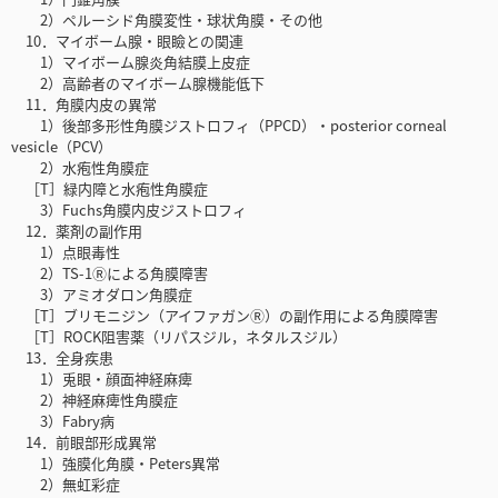
2）ペルーシド角膜変性・球状角膜・その他
10．マイボーム腺・眼瞼との関連
1）マイボーム腺炎角結膜上皮症
2）高齢者のマイボーム腺機能低下
11．角膜内皮の異常
1）後部多形性角膜ジストロフィ（PPCD）・posterior corneal
vesicle（PCV）
2）水疱性角膜症
［T］緑内障と水疱性角膜症
3）Fuchs角膜内皮ジストロフィ
12．薬剤の副作用
1）点眼毒性
2）TS-1Ⓡによる角膜障害
3）アミオダロン角膜症
［T］ブリモニジン（アイファガンⓇ）の副作用による角膜障害
［T］ROCK阻害薬（リパスジル，ネタルスジル）
13．全身疾患
1）兎眼・顔面神経麻痺
2）神経麻痺性角膜症
3）Fabry病
14．前眼部形成異常
1）強膜化角膜・Peters異常
2）無虹彩症