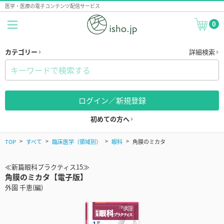
医学・医療の電子コンテンツ配信サービス
0
カテゴリー
詳細検索
ログイン／新規登録
初めての方へ
TOP
すべて
臨床医学（領域別）
眼科
角膜のミカタ
≪新篇眼科プラクティス15≫
角膜のミカタ【電子版】
外園 千恵(編)