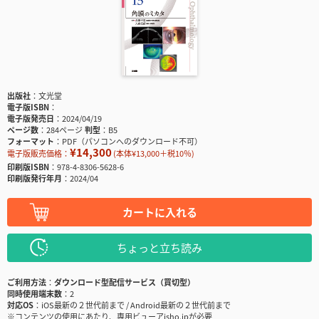
出版社
文光堂
電子版ISBN
電子版発売日
2024/04/19
ページ数
284ページ
判型
B5
フォーマット
PDF（パソコンへのダウンロード不可）
¥14,300
電子版販売価格：
(本体¥13,000＋税10％)
印刷版ISBN
978-4-8306-5628-6
印刷版発行年月
2024/04
カートに入れる
ちょっと立ち読み
ご利用方法
ダウンロード型配信サービス（買切型）
同時使用端末数
2
対応OS
iOS最新の２世代前まで / Android最新の２世代前まで
※コンテンツの使用にあたり、専用ビューアisho.jpが必要