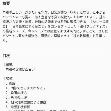
概要
角膜の正しい「診かた」を学び，日常診療の「味方」となる，若手から
ベテランまで必携の一冊！豊富な写真で視覚的にもわかりやすく，基本
知識から診断・治療，最新の話題まで体系的に理解できる．【シリーズ概
要】「日常臨床にすぐ役立つ」をコンセプトとした「眼科プラクティス」
の最新シリーズ．今シリーズでは図版をより効果的に示すことで，さらに
ビジュアル面を大幅強化．直感的に理解できる「視る教科書」を目指し
た．
目次
【総説】
角膜の診療は面白い
【解説】
Ⅰ．総論
1．問診でどこまでわかる？
2．角膜の構造
3．角膜の生理
4．細隙灯顕微鏡による観察
5．角膜形状解析