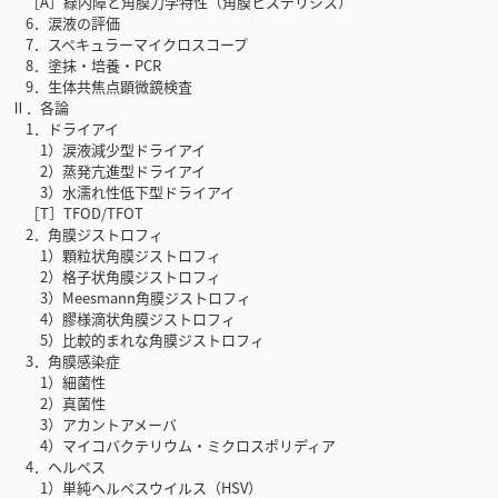
［A］緑内障と角膜力学特性（角膜ヒステリシス）
6．涙液の評価
7．スペキュラーマイクロスコープ
8．塗抹・培養・PCR
9．生体共焦点顕微鏡検査
Ⅱ．各論
1．ドライアイ
1）涙液減少型ドライアイ
2）蒸発亢進型ドライアイ
3）水濡れ性低下型ドライアイ
［T］TFOD/TFOT
2．角膜ジストロフィ
1）顆粒状角膜ジストロフィ
2）格子状角膜ジストロフィ
3）Meesmann角膜ジストロフィ
4）膠様滴状角膜ジストロフィ
5）比較的まれな角膜ジストロフィ
3．角膜感染症
1）細菌性
2）真菌性
3）アカントアメーバ
4）マイコバクテリウム・ミクロスポリディア
4．ヘルペス
1）単純ヘルペスウイルス（HSV）