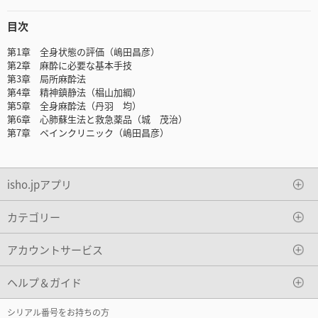
目次
第1章 全身状態の評価（嶋田昌彦）
第2章 麻酔に必要な基本手技
第3章 局所麻酔法
第4章 精神鎮静法（椙山加綱）
第5章 全身麻酔法（丹羽 均）
第6章 心肺蘇生法と救急薬品（城 茂治）
第7章 ペインクリニック（嶋田昌彦）
isho.jpアプリ
カテゴリー
アカウントサービス
ヘルプ＆ガイド
シリアル番号をお持ちの方