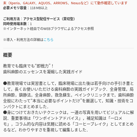
末（Xperia、GALAXY、AQUOS、ARROWS、Nexusなど）にて動作確認しています
必要メモリ容量
118 MB以上
ご利用方法
アクセス型配信サービス（買切型）
同時使用端末数
1
※インターネット経由でのWEBブラウザによるアクセス参照
※導入・利用方法の詳細は
こちら
概要
教育でも臨床でも“即戦力”！
歯科麻酔のエッセンスを凝縮した実践ガイド
●教育現場では実習書として，臨床現場に出た後は若手向けの手引き書と
して，長くお使いいただける歯科麻酔の実践ガイドブック．全身管理，局
所麻酔，鎮静法，全身麻酔，救急蘇生，ペインクリニックまで，歯科麻酔
全般にわたって“本当に必要なポイントだけ”を厳選して，知識・技術をコ
ンパクトにまとめました．
●身につけておきたいテクニックは，一連の写真を用いてビジュアルに解
説．重要事項は「ワンポイントアドバイス」，補足知識は「一口メ
モ」，コラム的な内容は気軽に読める「コーヒーブレイク」としてまとめ
るなど，わかりやすさを重視して編集しました．