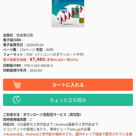
出版社
医歯薬出版
電子版ISBN
電子版発売日
2024/05/20
ページ数
176ページ
判型
B5判
フォーマット
PDF（パソコンへのダウンロード不可）
¥7,480
電子版販売価格：
(本体¥6,800＋税10％)
印刷版ISBN
978-4-263-45638-5
印刷版発行年月
2010/04
カートに入れる
ちょっと立ち読み
ご利用方法
ダウンロード型配信サービス（買切型）
同時使用端末数
2
対応OS
iOS最新の２世代前まで / Android最新の２世代前まで
※コンテンツの使用にあたり、専用ビューアisho.jpが必要
※Androidは、Android２世代前の端末のうち、国内キャリア経由で販売されている端