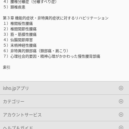
４）腰椎分離症（分離すべり症）
５）頚椎疾患
第３章 機能的症状・非特異的症状に対するリハビリテーション
１）椎間板性腰痛
２）椎間関節性腰痛
３）筋・筋膜性腰痛
４）仙腸関節障害
５）末梢神経性腰痛
６）非特異的頚部痛（頚部痛・肩こり）
７）心理社会的要因・精神心理がかかわった慢性腰背部痛
索引
isho.jpアプリ
カテゴリー
アカウントサービス
ヘルプ＆ガイド