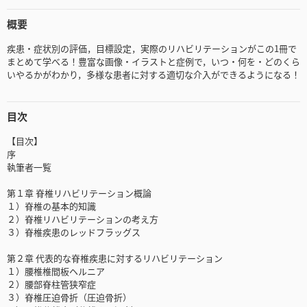
概要
疾患・症状別の評価，目標設定，実際のリハビリテーションがこの1冊で
まとめて学べる！豊富な画像・イラストと症例で，いつ・何を・どのくら
いやるかがわかり，多様な患者に対する適切な介入ができるようになる！
目次
【目次】
序
執筆者一覧
第１章 脊椎リハビリテーション概論
１）脊椎の基本的知識
２）脊椎リハビリテーションの考え方
３）脊椎疾患のレッドフラッグス
第２章 代表的な脊椎疾患に対するリハビリテーション
１）腰椎椎間板ヘルニア
２）腰部脊柱管狭窄症
３）脊椎圧迫骨折（圧迫骨折）