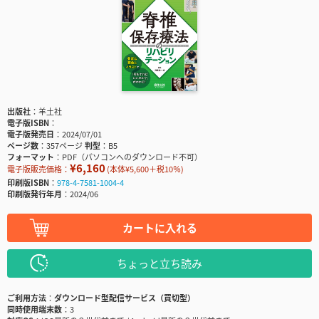
出版社
羊土社
電子版ISBN
電子版発売日
2024/07/01
ページ数
357ページ
判型
B5
フォーマット
PDF（パソコンへのダウンロード不可）
¥6,160
電子版販売価格：
(本体¥5,600＋税10％)
印刷版ISBN
978-4-7581-1004-4
印刷版発行年月
2024/06
カートに入れる
ちょっと立ち読み
ご利用方法
ダウンロード型配信サービス（買切型）
同時使用端末数
3