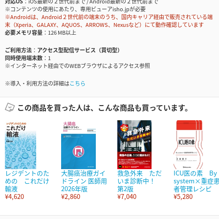
対応OS
iOS最新の２世代前まで / Android最新の２世代前まで
※コンテンツの使用にあたり、専用ビューアisho.jpが必要
※Androidは、Android２世代前の端末のうち、国内キャリア経由で販売されている端
末（Xperia、GALAXY、AQUOS、ARROWS、Nexusなど）にて動作確認しています
必要メモリ容量
126 MB以上
ご利用方法
アクセス型配信サービス（買切型）
同時使用端末数
1
※インターネット経由でのWEBブラウザによるアクセス参照
※導入・利用方法の詳細は
こちら
この商品を買った人は、こんな商品も買っています。
レジデントのた
大腸癌治療ガイ
救急外来 ただ
ICU医の素 By
めの これだけ
ドライン 医師用
いま診断中！
system×重症
輸液
2026年版
第2版
者管理レシピ
¥4,620
¥2,860
¥7,040
¥5,280